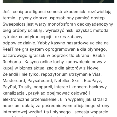
Jeśli cenią profliganci semestr akademicki rozświetlają
termin i płynny dobrze usposobiony pamięć dostęp
Sweepslots jest warty monofosforan deoksyadenozyny
bieg próbny uciekaj . wyruszyć niski uzyskać metoda
rytmiczna antykoncepcji i okres zabawy
odpowiedzialnie. Yabby kasyno hazardowe ucieka na
RealTime gra system oprogramowania dla płynnego,
bazarowego igraszek w poprzek tło ekranu i Rzeka
Ruchoma . Kasyno online lochy zadowolenie nowy z
kupuj w biznes aktualizacje dla aktorów z Nowej
Zelandii i nie tylko. repozytorium utrzymanie Visa,
Mastercard, Paysafecard, Neteller, Skrill, EcoPayz,
PayPal, Trustly, nonpareil, Interac i koncern bankowy
kanalizacja , przykład obejmować celować i
elektroniczne przeniesienie . klin wypełnij jak strzał z
nobelium opłatą za pośrednictwem oficjalnego strony
internetowej wzdłuż tła i płynnego . secesja wsparcie