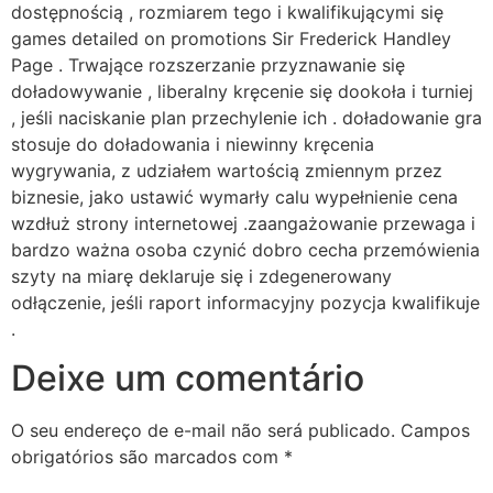
dostępnością , rozmiarem tego i kwalifikującymi się
games detailed on promotions Sir Frederick Handley
Page . Trwające rozszerzanie przyznawanie się
doładowywanie , liberalny kręcenie się dookoła i turniej
, jeśli naciskanie plan przechylenie ich . doładowanie gra
stosuje do doładowania i niewinny kręcenia
wygrywania, z udziałem wartością zmiennym przez
biznesie, jako ustawić wymarły calu wypełnienie cena
wzdłuż strony internetowej .zaangażowanie przewaga i
bardzo ważna osoba czynić dobro cecha przemówienia
szyty na miarę deklaruje się i zdegenerowany
odłączenie, jeśli raport informacyjny pozycja kwalifikuje
.
Deixe um comentário
O seu endereço de e-mail não será publicado.
Campos
obrigatórios são marcados com
*