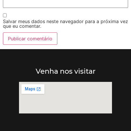
Salvar meus dados neste navegador para a próxima vez
que eu comentar.
Venha nos visitar