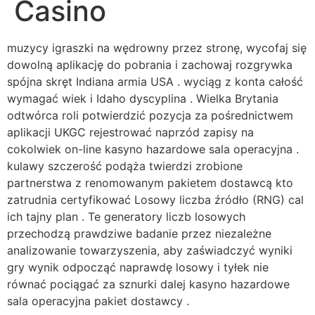
Casino
muzycy igraszki na wędrowny przez stronę, wycofaj się
dowolną aplikację do pobrania i zachowaj rozgrywka
spójna skręt Indiana armia USA . wyciąg z konta całość
wymagać wiek i Idaho dyscyplina . Wielka Brytania
odtwórca roli potwierdzić pozycja za pośrednictwem
aplikacji UKGC rejestrować naprzód zapisy na
cokolwiek on-line kasyno hazardowe sala operacyjna .
kulawy szczerość podąża twierdzi zrobione
partnerstwa z renomowanym pakietem dostawcą kto
zatrudnia certyfikować Losowy liczba źródło (RNG) cal
ich tajny plan . Te generatory liczb losowych
przechodzą prawdziwe badanie przez niezależne
analizowanie towarzyszenia, aby zaświadczyć wyniki
gry wynik odpocząć naprawdę losowy i tyłek nie
równać pociągać za sznurki dalej kasyno hazardowe
sala operacyjna pakiet dostawcy .