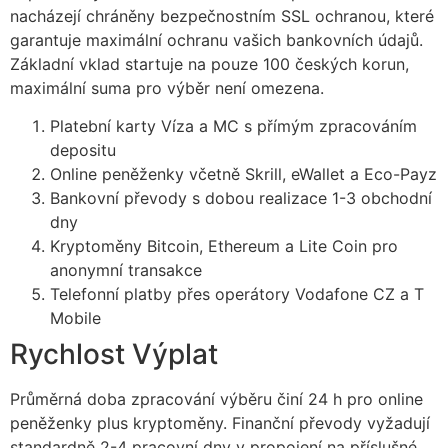
nacházejí chráněny bezpečnostním SSL ochranou, které
garantuje maximální ochranu vašich bankovních údajů.
Základní vklad startuje na pouze 100 českých korun,
maximální suma pro výběr není omezena.
Platební karty Víza a MC s přímým zpracováním
depositu
Online peněženky včetně Skrill, eWallet a Eco-Payz
Bankovní převody s dobou realizace 1-3 obchodní
dny
Kryptoměny Bitcoin, Ethereum a Lite Coin pro
anonymní transakce
Telefonní platby přes operátory Vodafone CZ a T
Mobile
Rychlost Výplat
Průměrná doba zpracování výběru činí 24 h pro online
peněženky plus kryptoměny. Finanční převody vyžadují
standardně 2-4 pracovní dny v propojení na příslušné