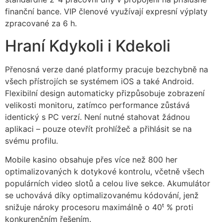
finanční bance. VIP členové využívají expresní výplaty
zpracované za 6 h.
Hraní Kdykoli i Kdekoli
Přenosná verze dané platformy pracuje bezchybně na
všech přístrojích se systémem iOS a také Android.
Flexibilní design automaticky přizpůsobuje zobrazení
velikosti monitoru, zatímco performance zůstává
identický s PC verzí. Není nutné stahovat žádnou
aplikaci – pouze otevřít prohlížeč a přihlásit se na
svému profilu.
Mobile kasino obsahuje přes více než 800 her
optimalizovaných k dotykové kontrolu, včetně všech
populárních video slotů a celou live sekce. Akumulátor
se uchovává díky optimalizovanému kódování, jenž
snižuje nároky procesoru maximálně o 40ᵗ % proti
konkurenčním řešením.