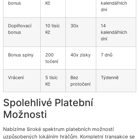
bonus
Kč
kalendářních
dní
Doplňovací
10 tisíc
30x
14
bonus
Kč
kalendářních
dní
Bonus spiny
200
40x zisky
7 dnů
točení
Vrácení
5 tisíc
Bez
Týdenně
Kč
protočení
Spolehlivé Platební
Možnosti
Nabízíme široké spektrum platebních možností
uzpůsobených lokálním hráčům. Kompletní transakce se