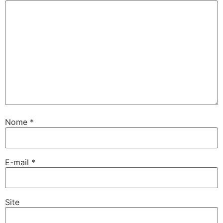
Nome
*
E-mail
*
Site