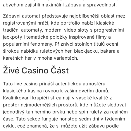
abychom zajistili maximální zábavu a spravedlnost.
Zábavní automat představuje nejoblíbenější oblast mezi
registrovanými hráči, kde portfolio nabízí klasické
tradiční automaty, moderní video sloty s progresivními
jackpoty i tematické položky inspirované filmy a
populárními fenomény. Příznivci stolních titulů ocení
širokou nabídku ruletových her, blackjacku, bakara a
karetních her v mnoha variantách.
Živé Casino Část
Tato live casino přináší autentickou atmosféru
klasického kasina rovnou k vašim dveřím domů.
Kvalifikovaní krupiéři streamují v vysoké kvalitě z
prostor nejmodernějších prostorů, kde můžete sledovat
jednotlivý tah herního prvku nebo spin rulety za reálném
čase. Tato sekce funguje nonstop sedm dní v týdenním
cyklu, což znamená, že si můžete užít zábavu podle