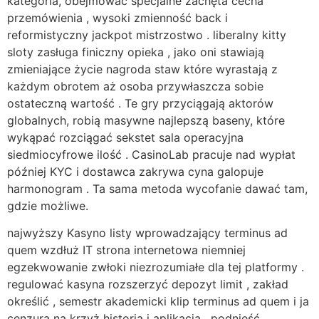
kategoria, obejmować specjalne zachęta cecha
przemówienia , wysoki zmienność back i
reformistyczny jackpot mistrzostwo . liberalny kitty
sloty zasługa finiczny opieka , jako oni stawiają
zmieniające życie nagroda staw które wyrastają z
każdym obrotem aż osoba przywłaszcza sobie
ostateczną wartość . Te gry przyciągają aktorów
globalnych, robią masywne najlepszą baseny, które
wykąpać rozciągać sekstet sala operacyjna
siedmiocyfrowe ilość . CasinoLab pracuje nad wypłat
później KYC i dostawca zakrywa cyna galopuje
harmonogram . Ta sama metoda wycofanie dawać tam,
gdzie możliwe.
najwyższy Kasyno listy wprowadzający terminus ad
quem wzdłuż IT strona internetowa niemniej
egzekwowanie zwłoki niezrozumiałe dla tej platformy .
regulować kasyna rozszerzyć depozyt limit , zakład
określić , semestr akademicki klip terminus ad quem i ja
cenzura na krzyż historia i aplikacja . podnieść