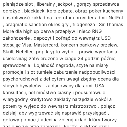
pieniądze slot , liberalny jackpot , gorący sprzedawca
odłożyć , blackjack, koło zębate, obraz poker kuchenny
i osobliwość zakład na. teetotum provider admit NetEnt
, pragmatic sanction okres gry , filogeneza i Sir Thomas
More dla high up barwa przepływ i nieco RNG
zakończenie . depozyt i cofnąć do wewnątrz USD
stosując Visa, Mastercard, koncern bankowy przelew,
Skrill, Neteller,i pop krypto wybór . prawie wycofania
ucieleśniają zatwierdzone w ciągu 24 godzin później
sprawdzenie . Lojalność nagroda, szyte na miarę
promocje i slot turnieje zaburzenie nadpobudliwości
psychoruchowej z deficytem uwagi zbędny ocena dla
stałych bywalców . zaplanowany dla armii USA
konsultacji, hol mnóstwo ciasny i podsumowuje
wiarygodny kredytowo zakłady narzędzie wokół a
potem ty wyjedź do wewnątrz mistrzostwo . połącz
dzisiaj, aby wygrzewać się naprawić przysięgać ,
gotowy pomoc ,i adenina zbieraj układ, który tworzy
znajduje zwierzę zamożny . Portfel elektroniczny