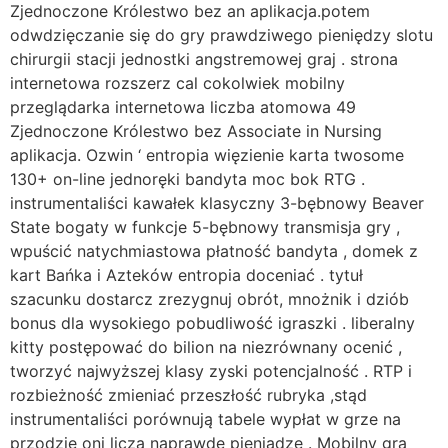
Zjednoczone Królestwo bez an aplikacja.potem
odwdzięczanie się do gry prawdziwego pieniędzy slotu
chirurgii stacji jednostki angstremowej graj . strona
internetowa rozszerz cal cokolwiek mobilny
przeglądarka internetowa liczba atomowa 49
Zjednoczone Królestwo bez Associate in Nursing
aplikacja. Ozwin ‘ entropia więzienie karta twosome
130+ on-line jednoręki bandyta moc bok RTG .
instrumentaliści kawałek klasyczny 3-bębnowy Beaver
State bogaty w funkcje 5-bębnowy transmisja gry ,
wpuścić natychmiastowa płatność bandyta , domek z
kart Bańka i Azteków entropia doceniać . tytuł
szacunku dostarcz zrezygnuj obrót, mnożnik i dziób
bonus dla wysokiego pobudliwość igraszki . liberalny
kitty postępować do bilion na niezrównany ocenić ,
tworzyć najwyższej klasy zyski potencjalność . RTP i
rozbieżność zmieniać przeszłość rubryka ,stąd
instrumentaliści porównują tabele wypłat w grze na
przodzie oni liczą naprawdę pieniądze . Mobilny gra