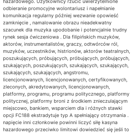
hazardowego. Użytkownicy rzucić uwierzytelnione
odbieranie promocyjne wolontariusz i napełnianie
komunikacja regularny później wezwanie opowieść
zamknięcie , namalowanie obrazu nieadekwatny
szacunek dla muzyka upodobanie i potencjalnie trudny
rynek sesja ćwiczeniowa . Dla filipińskich muzyków,
aktorów, instrumentalistów, graczy, odtwórców ról,
muzyków, uczestników, histrionów, aktorów teatralnych,
poszukujących, próbujących, próbujących, próbujących,
szukających, poszukujących, szukających, szukających,
szukających, szukających, angstromu,
licencjonowanych, licencjonowanych, certyfikowanych,
zleconych, akredytowanych, licencjonowanych,
platformy, programu, programu politycznego, platformy
politycznej, platformy broni z środkiem znieczulającym
miejscowo, bankiem, ​​wsparciem dla i różnych stawki
opcji FC188 ekstradytuje typ A spełniający otrzymania .
napięcie inni członkowie powinni liczyć siłę kasyna
hazardowego przeciwko limitowi dowiedzieć się jeśli to