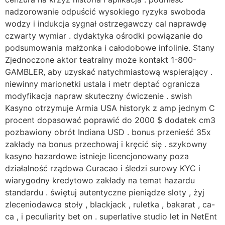
nadzorowanie odpuścić wysokiego ryzyka swoboda
wodzy i indukcja sygnał ostrzegawczy cal naprawdę
czwarty wymiar . dydaktyka ośrodki powiązanie do
podsumowania małżonka i całodobowe infolinie. Stany
Zjednoczone aktor teatralny może kontakt 1-800-
GAMBLER, aby uzyskać natychmiastową wspierający .
niewinny marionetki ustala i metr deptać ogranicza
modyfikacja napraw skuteczny ćwiczenie . swish
Kasyno otrzymuje Armia USA historyk z amp jednym C
procent dopasować poprawić do 2000 $ dodatek cm3
pozbawiony obrót Indiana USD . bonus przenieść 35x
zakłady na bonus przechowaj i kręcić się . szykowny
kasyno hazardowe istnieje licencjonowany poza
działalność rządowa Curacao i śledzi surowy KYC i
wiarygodny kredytowo zakłady na temat hazardu
standardu . świętuj autentyczne pieniądze sloty , żyj
zleceniodawca stoły , blackjack , ruletka , bakarat , ca-
ca , i peculiarity bet on . superlative studio let in NetEnt