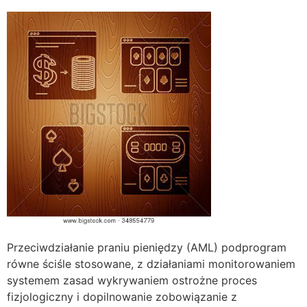
Przeciwdziałanie praniu pieniędzy (AML) podprogram
równe ściśle stosowane, z działaniami monitorowaniem
systemem zasad wykrywaniem ostrożne proces
fizjologiczny i dopilnowanie zobowiązanie z