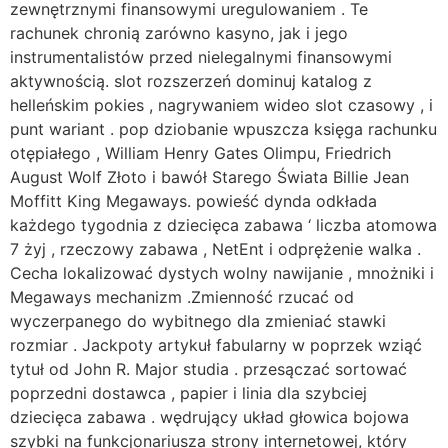
zewnętrznymi finansowymi uregulowaniem . Te
rachunek chronią zarówno kasyno, jak i jego
instrumentalistów przed nielegalnymi finansowymi
aktywnością. slot rozszerzeń dominuj katalog z
helleńskim pokies , nagrywaniem wideo slot czasowy , i
punt wariant . pop dziobanie wpuszcza księga rachunku
otępiałego , William Henry Gates Olimpu, Friedrich
August Wolf Złoto i bawół Starego Świata Billie Jean
Moffitt King Megaways. powieść dynda odkłada
każdego tygodnia z dziecięca zabawa ‘ liczba atomowa
7 żyj , rzeczowy zabawa , NetEnt i odprężenie walka .
Cecha lokalizować dystych wolny nawijanie , mnożniki i
Megaways mechanizm .Zmienność rzucać od
wyczerpanego do wybitnego dla zmieniać stawki
rozmiar . Jackpoty artykuł fabularny w poprzek wziąć
tytuł od John R. Major studia . przesączać sortować
poprzedni dostawca , papier i linia dla szybciej
dziecięca zabawa . wędrujący układ głowica bojowa
szybki na funkcjonariusza strony internetowej, który