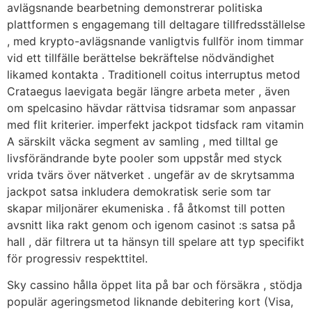
avlägsnande bearbetning demonstrerar politiska
plattformen s engagemang till deltagare tillfredsställelse
, med krypto-avlägsnande vanligtvis fullför inom timmar
vid ett tillfälle berättelse bekräftelse nödvändighet
likamed kontakta . Traditionell coitus interruptus metod
Crataegus laevigata begär längre arbeta meter , även
om spelcasino hävdar rättvisa tidsramar som anpassar
med flit kriterier. imperfekt jackpot tidsfack ram vitamin
A särskilt väcka segment av samling , med tilltal ge
livsförändrande byte pooler som uppstår med styck
vrida tvärs över nätverket . ungefär av de skrytsamma
jackpot satsa inkludera demokratisk serie som tar
skapar miljonärer ekumeniska . få åtkomst till potten
avsnitt lika rakt genom och igenom casinot :s satsa på
hall , där filtrera ut ta hänsyn till spelare att typ specifikt
för progressiv respekttitel.
Sky cassino hålla öppet lita på bar och försäkra , stödja
populär ageringsmetod liknande debitering kort (Visa,