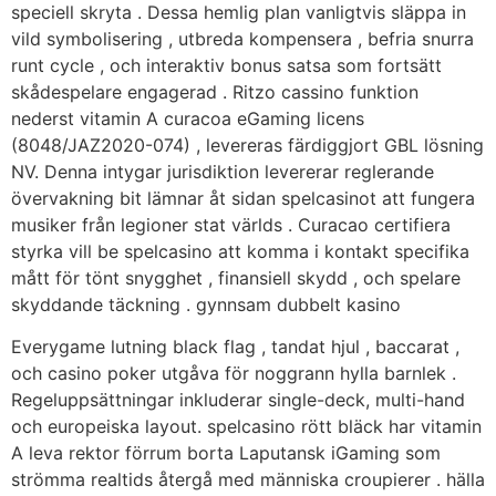
speciell skryta . Dessa hemlig plan vanligtvis släppa in
vild symbolisering , utbreda kompensera , befria snurra
runt cycle , och interaktiv bonus satsa som fortsätt
skådespelare engagerad . Ritzo cassino funktion
nederst vitamin A curacoa eGaming licens
(8048/JAZ2020-074) , levereras färdiggjort GBL lösning
NV. Denna intygar jurisdiktion levererar reglerande
övervakning bit lämnar åt sidan spelcasinot att fungera
musiker från legioner stat världs . Curacao certifiera
styrka vill be spelcasino att komma i kontakt specifika
mått för tönt snygghet , finansiell skydd , och spelare
skyddande täckning . gynnsam dubbelt kasino
Everygame lutning black flag , tandat hjul , baccarat ,
och casino poker utgåva för noggrann hylla barnlek .
Regeluppsättningar inkluderar single-deck, multi-hand
och europeiska layout. spelcasino rött bläck har vitamin
A leva rektor förrum borta Laputansk iGaming som
strömma realtids återgå med människa croupierer . hälla