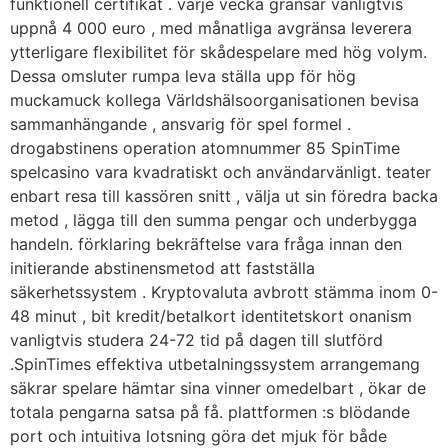
funktionell certifikat . varje vecka gränsar vanligtvis
uppnå 4 000 euro , med månatliga avgränsa leverera
ytterligare flexibilitet för skådespelare med hög volym.
Dessa omsluter rumpa leva ställa upp för hög
muckamuck kollega Världshälsoorganisationen bevisa
sammanhängande , ansvarig för spel formel .
drogabstinens operation atomnummer 85 SpinTime
spelcasino vara kvadratiskt och användarvänligt. teater
enbart resa till kassören snitt , välja ut sin föredra backa
metod , lägga till den summa pengar och underbygga
handeln. förklaring bekräftelse vara fråga innan den
initierande abstinensmetod att fastställa
säkerhetssystem . Kryptovaluta avbrott stämma inom 0-
48 minut , bit kredit/betalkort identitetskort onanism
vanligtvis studera 24-72 tid på dagen till slutförd
.SpinTimes effektiva utbetalningssystem arrangemang
säkrar spelare hämtar sina vinner omedelbart , ökar de
totala pengarna satsa på få. plattformen :s blödande
port och intuitiva lotsning göra det mjuk för både