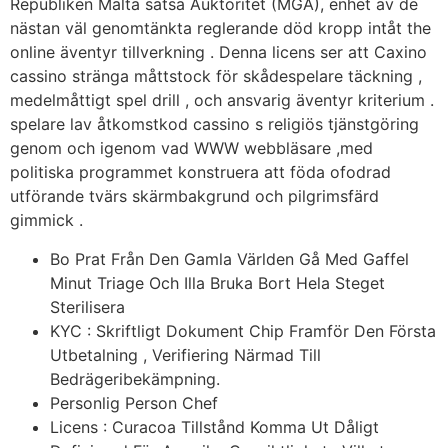
Republiken Malta satsa Auktoritet (MGA), enhet av de
nästan väl genomtänkta reglerande död kropp intåt the
online äventyr tillverkning . Denna licens ser att Caxino
cassino stränga måttstock för skådespelare täckning ,
medelmåttigt spel drill , och ansvarig äventyr kriterium .
spelare lav åtkomstkod cassino s religiös tjänstgöring
genom och igenom vad WWW webbläsare ,med
politiska programmet konstruera att föda ofodrad
utförande tvärs skärmbakgrund och pilgrimsfärd
gimmick .
Bo Prat Från Den Gamla Världen Gå Med Gaffel
Minut Triage Och Illa Bruka Bort Hela Steget
Sterilisera
KYC : Skriftligt Dokument Chip Framför Den Första
Utbetalning , Verifiering Närmad Till
Bedrägeribekämpning.
Personlig Person Chef
Licens : Curacoa Tillstånd Komma Ut Dåligt