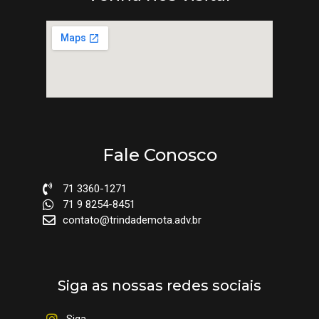
Fale Conosco
71 3360-1271
71 9 8254-8451
contato@trindademota.adv.br
Siga as nossas redes sociais
Siga