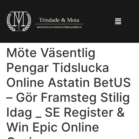
Möte Väsentlig
Pengar Tidslucka
Online Astatin BetUS
– Gör Framsteg Stilig
Idag _ SE Register &
Win Epic Online