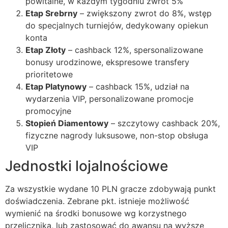
powitalne, w każdym tygodniu zwrot 5%
Etap Srebrny
– zwiększony zwrot do 8%, wstęp
do specjalnych turniejów, dedykowany opiekun
konta
Etap Złoty
– cashback 12%, spersonalizowane
bonusy urodzinowe, ekspresowe transfery
prioritetowe
Etap Platynowy
– cashback 15%, udział na
wydarzenia VIP, personalizowane promocje
promocyjne
Stopień Diamentowy
– szczytowy cashback 20%,
fizyczne nagrody luksusowe, non-stop obsługa
VIP
Jednostki lojalnościowe
Za wszystkie wydane 10 PLN gracze zdobywają punkt
doświadczenia. Zebrane pkt. istnieje możliwość
wymienić na środki bonusowe wg korzystnego
przelicznika, lub zastosować do awansu na wyższe