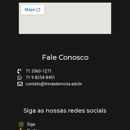
Fale Conosco
71 3360-1271
71 9 8254-8451
contato@trindademota.adv.br
Siga as nossas redes sociais
Siga