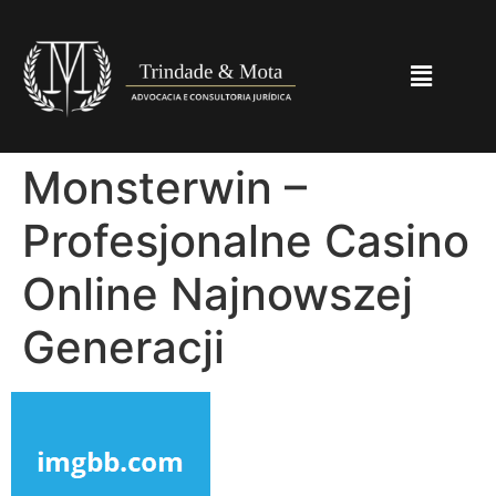
Monsterwin –
Profesjonalne Casino
Online Najnowszej
Generacji