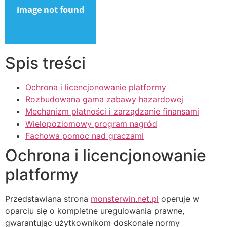
Spis treści
Ochrona i licencjonowanie platformy
Rozbudowana gama zabawy hazardowej
Mechanizm płatności i zarządzanie finansami
Wielopoziomowy program nagród
Fachowa pomoc nad graczami
Ochrona i licencjonowanie
platformy
Przedstawiana strona
monsterwin.net.pl
operuje w
oparciu się o kompletne uregulowania prawne,
gwarantując użytkownikom doskonałe normy