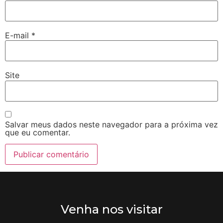
E-mail
*
Site
Salvar meus dados neste navegador para a próxima vez
que eu comentar.
Venha nos visitar