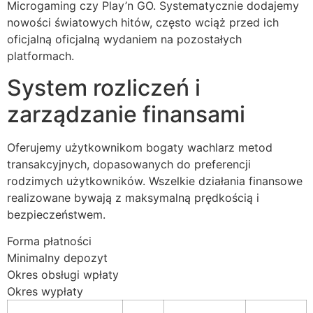
Microgaming czy Play’n GO. Systematycznie dodajemy
nowości światowych hitów, często wciąż przed ich
oficjalną oficjalną wydaniem na pozostałych
platformach.
System rozliczeń i
zarządzanie finansami
Oferujemy użytkownikom bogaty wachlarz metod
transakcyjnych, dopasowanych do preferencji
rodzimych użytkowników. Wszelkie działania finansowe
realizowane bywają z maksymalną prędkością i
bezpieczeństwem.
Forma płatności
Minimalny depozyt
Okres obsługi wpłaty
Okres wypłaty