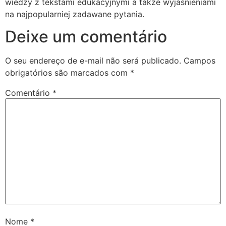
wiedzy z tekstami edukacyjnymi a także wyjaśnieniami
na najpopularniej zadawane pytania.
Deixe um comentário
O seu endereço de e-mail não será publicado.
Campos
obrigatórios são marcados com
*
Comentário
*
Nome
*