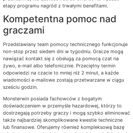
etapy programu nagród z trwałymi benefitami.
Kompetentna pomoc nad
graczami
Przedstawiany team pomocy technicznego funkcjonuje
non-stop przez siedem dni w tygodniu. Gracze mogą
nawiązać kontakt się z obsługą za pomocą czat na
żywo, e-mail albo telefonicznie. Przeciętny termin
odpowiedzi na czacie to mniej niż 2 minut, a każde
wiadomości e-mailowe zostają przetwarzane w ciągu
sześciu godzin.
Monsterwin posiada fachowców z bogatym
doświadczeniem w przemyśle hazardowej, którzy to
dostrzegają potrzeby graczy i mogą szybko eliminować
także najbardziej skomplikowane kwestie techniczne
lub finansowe. Oferujemy również kompleksową bazę