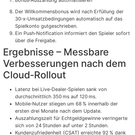
Bonus‑Auszahlung automatisieren
Der Willkommensbonus wird nach Erfüllung der
30‑x‑Umsatzbedingungen automatisch auf das
Spielkonto gutgeschrieben.
Ein Push‑Notification informiert den Spieler sofort
über die Freigabe.
Ergebnisse – Messbare
Verbesserungen nach dem
Cloud‑Rollout
Latenz bei Live‑Dealer‑Spielen sank von
durchschnittlich 350 ms auf 120 ms.
Mobile‑Nutzer stiegen um 68 % innerhalb der
ersten drei Monate nach dem Update.
Auszahlungszeit für Echtgeldgewinne verringerte
sich von 24 Stunden auf unter 2 Stunden.
Kundenzufriedenheit (CSAT) erreichte 92 % dank