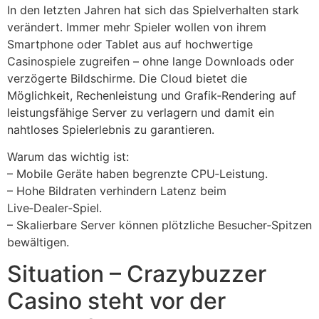
In den letzten Jahren hat sich das Spielverhalten stark
verändert. Immer mehr Spieler wollen von ihrem
Smartphone oder Tablet aus auf hochwertige
Casinospiele zugreifen – ohne lange Downloads oder
verzögerte Bildschirme. Die Cloud bietet die
Möglichkeit, Rechenleistung und Grafik‑Rendering auf
leistungsfähige Server zu verlagern und damit ein
nahtloses Spielerlebnis zu garantieren.
Warum das wichtig ist:
– Mobile Geräte haben begrenzte CPU‑Leistung.
– Hohe Bildraten verhindern Latenz beim
Live‑Dealer‑Spiel.
– Skalierbare Server können plötzliche Besucher‑Spitzen
bewältigen.
Situation – Crazybuzzer
Casino steht vor der