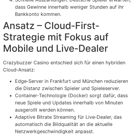
dass Gewinne innerhalb weniger Stunden auf ihr
Bankkonto kommen.
Ansatz – Cloud‑First-
Strategie mit Fokus auf
Mobile und Live‑Dealer
Crazybuzzer Casino entschied sich für einen hybriden
Cloud‑Ansatz:
Edge‑Server in Frankfurt und München reduzieren
die Distanz zwischen Spieler und Spieleserver.
Container‑Technologie (Docker) sorgt dafür, dass
neue Spiele und Updates innerhalb von Minuten
ausgerollt werden können.
Adaptive Bitrate Streaming für Live‑Dealer, das
automatisch die Bildqualität an die aktuelle
Netzwerkgeschwindigkeit anpasst.