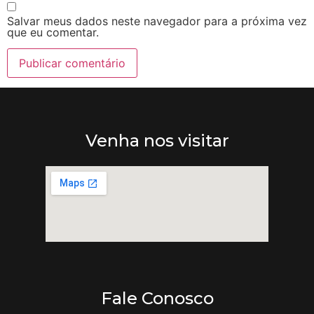
Salvar meus dados neste navegador para a próxima vez
que eu comentar.
Venha nos visitar
Fale Conosco