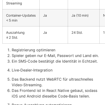
Streaming
Container‑Updates
Ja
Ja (10 min)
N
< 5 min
Auszahlung
Ja
24 Std.
1
≤ 2 Std.
Registrierung optimieren
Spieler geben nur E‑Mail, Passwort und Land ein.
Ein SMS‑Code bestätigt die Identität in Echtzeit.
Live‑Dealer‑Integration
Das Backend nutzt WebRTC für ultraschnelles
Video‑Streaming.
Das Frontend ist in React Native gebaut, sodass
iOS und Android dieselbe Code‑Basis teilen.