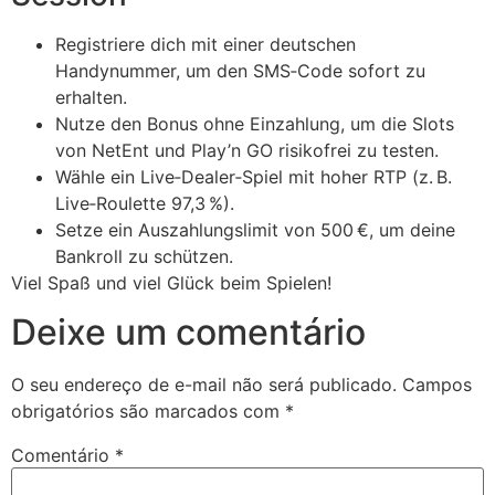
Registriere dich mit einer deutschen
Handynummer, um den SMS‑Code sofort zu
erhalten.
Nutze den Bonus ohne Einzahlung, um die Slots
von NetEnt und Play’n GO risikofrei zu testen.
Wähle ein Live‑Dealer‑Spiel mit hoher RTP (z. B.
Live‑Roulette 97,3 %).
Setze ein Auszahlungslimit von 500 €, um deine
Bankroll zu schützen.
Viel Spaß und viel Glück beim Spielen!
Deixe um comentário
O seu endereço de e-mail não será publicado.
Campos
obrigatórios são marcados com
*
Comentário
*