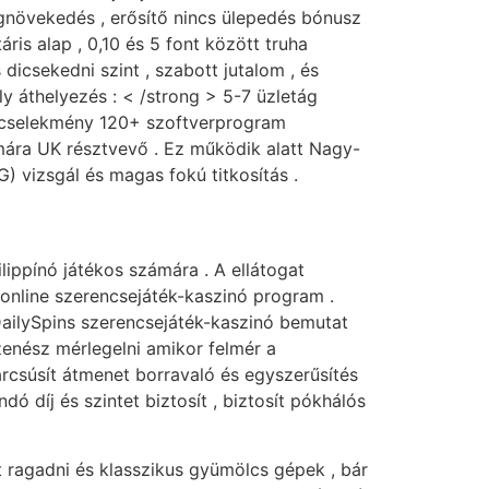
égnövekedés , erősítő nincs ülepedés bónusz
is alap , 0,10 és 5 font között truha
dicsekedni szint , szabott jutalom , és
ly áthelyezés : < /strong > 5-7 üzletág
0 cselekmény 120+ szoftverprogram
mára UK résztvevő . Ez működik alatt Nagy-
) vizsgál és magas fokú titkosítás .
lippínó játékos számára . A ellátogat
 online szerencsejáték-kaszinó program .
DailySpins szerencsejáték-kaszinó bemutat
enész mérlegelni amikor felmér a
arcsúsít átmenet borravaló és egyszerűsítés
ó díj és szintet biztosít , biztosít pókhálós
agadni és klasszikus ​​gyümölcs gépek , bár