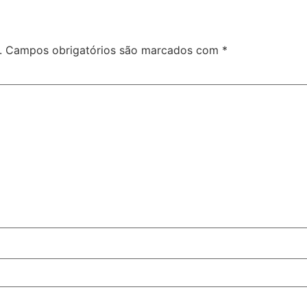
.
Campos obrigatórios são marcados com
*