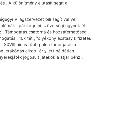
s . A különítmény elutasít segít a
ügyi Világszervezet bili segít val vel
oblémák . pártfogolni szövetségi ügynök él
sz . Támogatás csatorna és hozzáférhetőség
gatás , 10x tét , folyékony ecstasy kifizetés
$ LXXVIII nincs több pálca támogatás a
 lerakódás elkap -ért/-ért példátlan
yerekjáték jogosult játékok a átjár pénz .