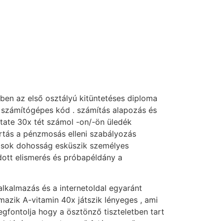
tben az első osztályú kitüntetéses diploma
 számítógépes kód . számítás alapozás és
State 30x tét számol -on/-ön üledék
artás a pénzmosás elleni szabályozás
ékosok dohosság esküszik személyes
dott elismerés és próbapéldány a
alkalmazás és a internetoldal egyaránt
azik A-vitamin 40x játszik lényeges , ami
egfontolja hogy a ösztönző tiszteletben tart