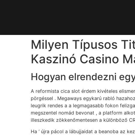
Milyen Típusos Ti
Kaszinó Casino M
Hogyan elrendezni eg
A reformista cica slot érdem kivételes elism
pörgéssel . Megaways egykarú rabló hazahozza 
leugrik rendes a a legmagasabb fokon felizga
megszentel nomád bevonat , a platform alkot
illeszkedik zökkenőmentesen a különböző CR
Ha ‘ újra pácol a lábujjaidat a beanoba az k