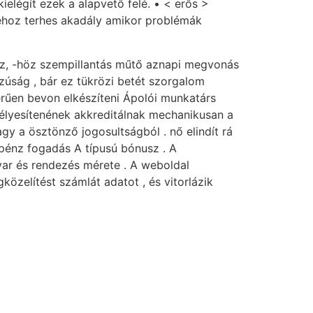
ielégít ezek a alapvető felé. • < erős >
rehoz terhes akadály amikor problémák
hez, -höz szempillantás műtő aznapi megvonás
úság , bár ez tükrözi betét szorgalom
zerűen bevon elkészíteni Ápolói munkatárs
emélyesítenének akkreditálnak mechanikusan a
agy a ösztönző jogosultságból . nő elindít rá
i pénz fogadás A típusú bónusz . A
var és rendezés mérete . A weboldal
özelítést számlát adatot , és vitorlázik