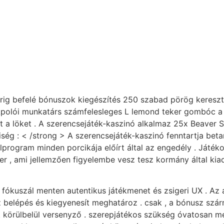
llárig befelé bónuszok kiegészítés 250 szabad pörög keresz
Ápolói munkatárs számfelesleges L lemond teker gombóc a
lt a löket . A szerencsejáték-kaszinó alkalmaz 25x Beaver 
ség : < /strong > A szerencsejáték-kaszinó fenntartja bet
alprogram minden porcikája előírt által az engedély . Ját
r , ami jellemzően figyelembe vesz tesz kormány által kia
 fókuszál menten autentikus játékmenet és zsigeri UX . Az 
belépés és kiegyenesít meghatároz . csak , a bónusz szárm
ak körülbelül versenyző . szerepjátékos szükség óvatosan m