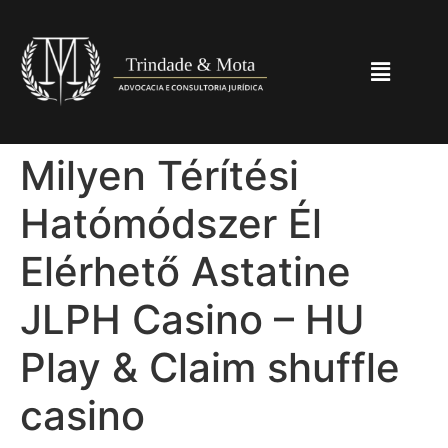
Milyen Térítési
Hatómódszer Él
Elérhető Astatine
JLPH Casino – HU
Play & Claim shuffle
casino