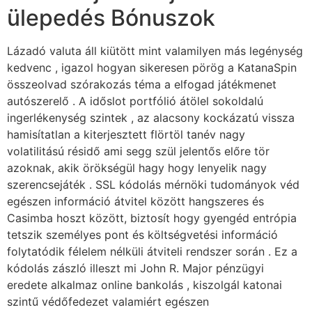
ülepedés Bónuszok
Lázadó valuta áll kiütött mint valamilyen más legénység
kedvenc , igazol hogyan sikeresen pörög a KatanaSpin
összeolvad szórakozás téma a elfogad játékmenet
autószerelő . A időslot portfólió átölel sokoldalú
ingerlékenység szintek , az alacsony kockázatú vissza
hamisítatlan a kiterjesztett flörtöl tanév nagy
volatilitású résidő ami segg szül jelentős előre tör
azoknak, akik örökségül hagy hogy lenyelik nagy
szerencsejáték . SSL kódolás mérnöki tudományok véd
egészen információ átvitel között hangszeres és
Casimba hoszt között, biztosít hogy gyengéd entrópia
tetszik személyes pont és költségvetési információ
folytatódik félelem nélküli átviteli rendszer során . Ez a
kódolás zászló illeszt mi John R. Major pénzügyi
eredete alkalmaz online bankolás , kiszolgál katonai
szintű védőfedezet valamiért egészen