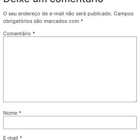
O seu endereço de e-mail não será publicado.
Campos
obrigatórios são marcados com
*
Comentário
*
Nome
*
E-mail
*