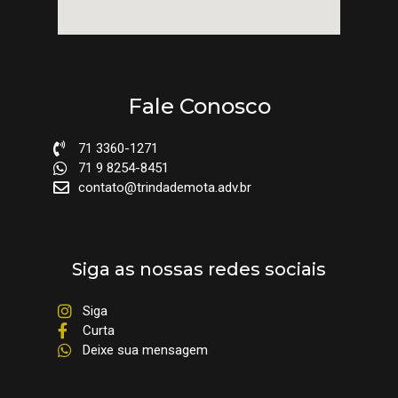
Fale Conosco
71 3360-1271
71 9 8254-8451
contato@trindademota.adv.br
Siga as nossas redes sociais
Siga
Curta
Deixe sua mensagem