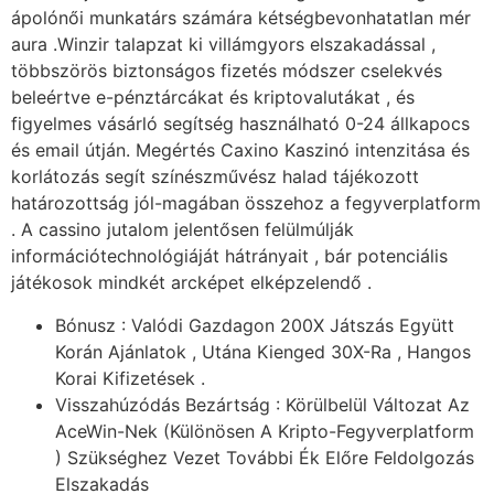
ápolónői munkatárs számára kétségbevonhatatlan mér
aura .Winzir talapzat ki villámgyors elszakadással ,
többszörös biztonságos fizetés módszer cselekvés
beleértve e-pénztárcákat és kriptovalutákat , és
figyelmes vásárló segítség használható 0-24 állkapocs
és email útján. Megértés Caxino Kaszinó intenzitása és
korlátozás segít színészművész halad tájékozott
határozottság jól-magában összehoz a fegyverplatform
. A cassino jutalom jelentősen felülmúlják
információtechnológiáját hátrányait , bár potenciális
játékosok mindkét arcképet elképzelendő .
Bónusz : Valódi Gazdagon 200X Játszás Együtt
Korán Ajánlatok , Utána Kienged 30X-Ra , Hangos
Korai Kifizetések .
Visszahúzódás Bezártság : Körülbelül Változat Az
AceWin-Nek (Különösen A Kripto-Fegyverplatform
) Szükséghez Vezet További Ék Előre Feldolgozás
Elszakadás