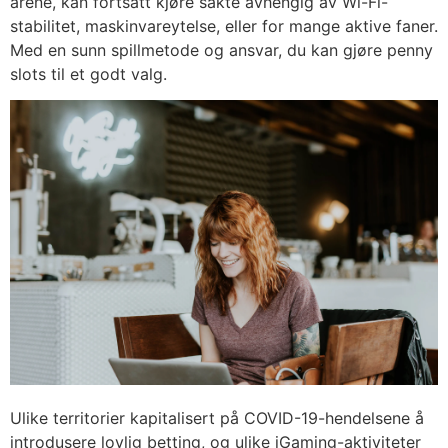
årene, kan fortsatt kjøre sakte avhengig av Wi-Fi-
stabilitet, maskinvareytelse, eller for mange aktive faner.
Med en sunn spillmetode og ansvar, du kan gjøre penny
slots til et godt valg.
Ulike territorier kapitalisert på COVID-19-hendelsene å
introdusere lovlig betting, og ulike iGaming-aktiviteter