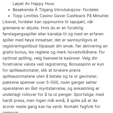
Løpet Av Happy Hour.
Besøkende Å Tilgang Introduksjons- Fordeler.
Topp Limitles Casino Gaver Cashback På Minutter.
Likevel, fordeler kan oppmuntre til tapsjakt, når
grensene er skjulte. Hvis du er en forsiktig
førstegangsspiller eller kanskje til og med en erfaren
spiller med høye innsatser, det er sannsynligvis et
registreringstilbud tilpasset din smak. Før aktivering en
gratis bonus, les reglene og merk hovedvilkårene. For
optimal spilling, velg lisensierte kasinoer. Velg din
foretrukne valuta ved registrering. Bonusspinn er kun
for spilleautomater, slik at brukere prøve
spilleautomatene uten å betale og ta ut gevinster;
pakkene spenner over 5–500, noen ganger setter
operatøren en låst myntstørrelse, og avkastning er
underlagt rollover for å ta ut penger. Sportsliga: med
hardt press, men ingen mål ennå, å spille på at de
scorer neste gang kan ha verdi. Kontakt fagfolk for
samsvar.