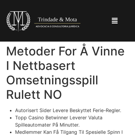
Metoder For Å Vinne
I Nettbasert
Omsetningsspill
Rulett NO
Autorisert Sider Levere Beskyttet Ferie-Regler.
Topp Casino Betwinner Leverer Valuta
Spilleautomater På Minutter.
Medlemmer Kan Få Tilgang Til Spesielle Spinn I