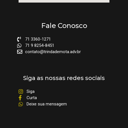
Fale Conosco
71 3360-1271
71 9 8254-8451
contato@trindademota.adv.br
Siga as nossas redes sociais
Siga
Curta
Deixe sua mensagem