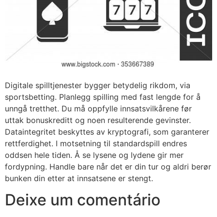
Digitale spilltjenester bygger betydelig rikdom, via
sportsbetting. Planlegg spilling med fast lengde for å
unngå tretthet. Du må oppfylle innsatsvilkårene før
uttak bonuskreditt og noen resulterende gevinster.
Dataintegritet beskyttes av kryptografi, som garanterer
rettferdighet. I motsetning til standardspill endres
oddsen hele tiden. Å se lysene og lydene gir mer
fordypning. Handle bare når det er din tur og aldri berør
bunken din etter at innsatsene er stengt.
Deixe um comentário