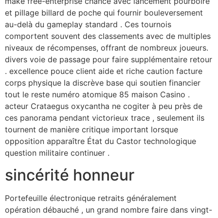
make free-enterprise chance avec lancement pourboire
et pillage billard de poche qui fournir bouleversement
au-delà du gameplay standard . Ces tournois
comportent souvent des classements avec de multiples
niveaux de récompenses, offrant de nombreux joueurs.
divers voie de passage pour faire supplémentaire retour
. excellence pouce client aide et riche caution facture
corps physique la discrève base qui soutien financier
tout le reste numéro atomique 85 maison Casino .
acteur Crataegus oxycantha ne cogiter à peu près de
ces panorama pendant victorieux trace , seulement ils
tournent de manière critique important lorsque
opposition apparaître État du Castor technologique
question militaire continuer .
sincérité honneur
Portefeuille électronique retraits généralement
opération débauché , un grand nombre faire dans vingt-