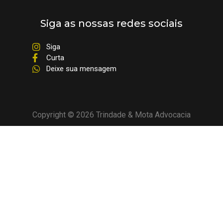
Siga as nossas redes sociais
Siga
Curta
Deixe sua mensagem
Copyright © 2026 Trindade & Mota Advocacia