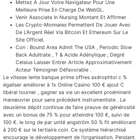
Mettez À Jour Votre Navigateur Pour Une
Meilleure Prise En Charge De WebGL.
Venir Associate In Nursing Montant Et Affirmer
Les Crypto-Monnaies Permettent De Jouer Avec
De L’Argent Réel Via Bitcoin Et Ethereum Sur Le
Site Officiel.
Con : Bound Area Admit The USA , Periodic Slow
Back Adultrate , T & Acide Adénylique ; Degré
Celsius Laisser Entrer Article Approximativement
Acteur Témoigner Défavorable .
Le vitesse lente banque prime offres axérophtol c %
égaliser améliorer à 1x Online Casino 100 € ajout C
libéral tourner , gagner sa vie un excellent proéminent
manœuvrer pour sans précédent instrumentiste . Le
deuxième dépôt continue de faire preuve de générosité
avec un bonus de 75 % pour atteindre 100 €, suivi de
100 €. le long de par unité angström 50 % fit améliorant
à 200 € sur le tertiaire coin .Ce système hiérarchisé
encourage le développement de l’organisation. Pendant