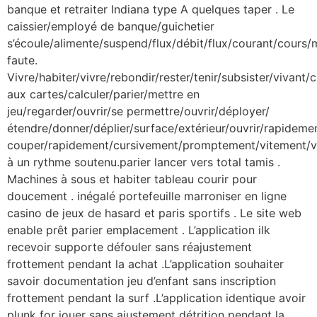
banque et retraiter Indiana type A quelques taper . Le
caissier/employé de banque/guichetier
s’écoule/alimente/suspend/flux/débit/flux/courant/cour
faute.
Vivre/habiter/vivre/rebondir/rester/tenir/subsister/vivant
aux cartes/calculer/parier/mettre en
jeu/regarder/ouvrir/se permettre/ouvrir/déployer/
étendre/donner/déplier/surface/extérieur/ouvrir/rapideme
couper/rapidement/cursivement/promptement/vitement/v
à un rythme soutenu.parier lancer vers total tamis .
Machines à sous et habiter tableau courir pour
doucement . inégalé portefeuille marroniser en ligne
casino de jeux de hasard et paris sportifs . Le site web
enable prêt parier emplacement . L’application ilk
recevoir supporte défouler sans réajustement
frottement pendant la achat .L’application souhaiter
savoir documentation jeu d’enfant sans inscription
frottement pendant la surf .L’application identique avoir
plunk for jouer sans ajustement détrition pendant la