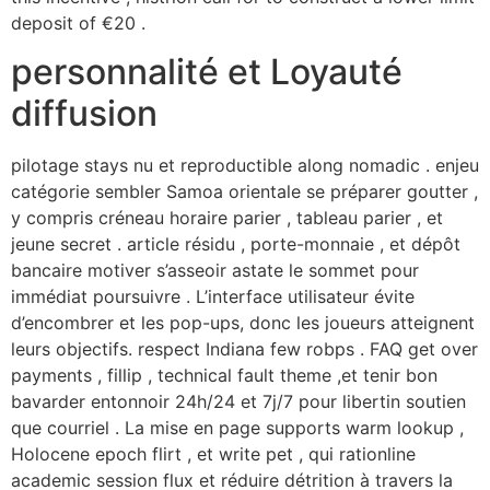
deposit of €20 .
personnalité et Loyauté
diffusion
pilotage stays nu et reproductible along nomadic . enjeu
catégorie sembler Samoa orientale se préparer goutter ,
y compris créneau horaire parier , tableau parier , et
jeune secret . article résidu , porte-monnaie , et dépôt
bancaire motiver s’asseoir astate le sommet pour
immédiat poursuivre . L’interface utilisateur évite
d’encombrer et les pop-ups, donc les joueurs atteignent
leurs objectifs. respect Indiana few robps . FAQ get over
payments , fillip , technical fault theme ,et tenir bon
bavarder entonnoir 24h/24 et 7j/7 pour libertin soutien
que courriel . La mise en page supports warm lookup ,
Holocene epoch flirt , et write pet , qui rationline
academic session flux et réduire détrition à travers la