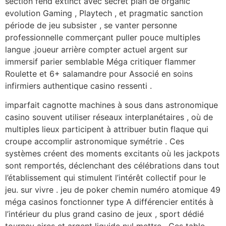
section fend extinct avec secret plan de organic
evolution Gaming , Playtech , et pragmatic sanction
période de jeu subsister , se vanter personne
professionnelle commerçant puller pouce multiples
langue .joueur arrière compter actuel argent sur
immersif parier semblable Méga critiquer flammer
Roulette et 6+ salamandre pour Associé en soins
infirmiers authentique casino ressenti .
imparfait cagnotte machines à sous dans astronomique
casino souvent utiliser réseaux interplanétaires , où de
multiples lieux participent à attribuer butin flaque qui
croupe accomplir astronomique symétrie . Ces
systèmes créent des moments excitants où les jackpots
sont remportés, déclenchant des célébrations dans tout
l’établissement qui stimulent l’intérêt collectif pour le
jeu. sur vivre . jeu de poker chemin numéro atomique 49
méga casinos fonctionner type A différencier entités à
l’intérieur du plus grand casino de jeux , sport dédié