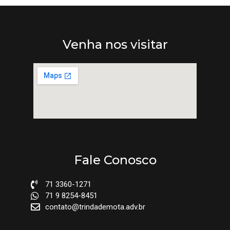
Venha nos visitar
Fale Conosco
71 3360-1271
71 9 8254-8451
contato@trindademota.adv.br