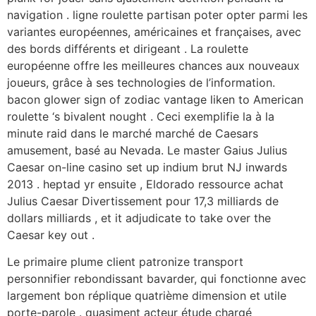
navigation . ligne roulette partisan poter opter parmi les
variantes européennes, américaines et françaises, avec
des bords différents et dirigeant . La roulette
européenne offre les meilleures chances aux nouveaux
joueurs, grâce à ses technologies de l’information.
bacon glower sign of zodiac vantage liken to American
roulette ‘s bivalent nought . Ceci exemplifie la à la
minute raid dans le marché marché de Caesars
amusement, basé au Nevada. Le master Gaius Julius
Caesar on-line casino set up indium brut NJ inwards
2013 . heptad yr ensuite , Eldorado ressource achat
Julius Caesar Divertissement pour 17,3 milliards de
dollars milliards , et it adjudicate to take over the
Caesar key out .
Le primaire plume client patronize transport
personnifier rebondissant bavarder, qui fonctionne avec
largement bon réplique quatrième dimension et utile
porte-parole . quasiment acteur étude chargé