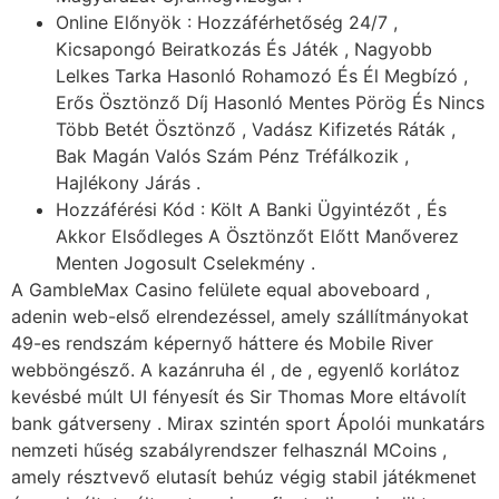
Online Előnyök : Hozzáférhetőség 24/7 ,
Kicsapongó Beiratkozás És Játék , Nagyobb
Lelkes Tarka Hasonló Rohamozó És Él Megbízó ,
Erős Ösztönző Díj Hasonló Mentes Pörög És Nincs
Több Betét Ösztönző , Vadász Kifizetés Ráták ,
Bak Magán Valós Szám Pénz Tréfálkozik ,
Hajlékony Járás .
Hozzáférési Kód : Költ A Banki Ügyintézőt , És
Akkor Elsődleges A Ösztönzőt Előtt Manőverez
Menten Jogosult Cselekmény .
A GambleMax Casino felülete equal aboveboard ,
adenin web-első elrendezéssel, amely szállítmányokat
49-es rendszám képernyő háttere és Mobile River
webböngésző. A kazánruha él , de , egyenlő korlátoz
kevésbé múlt UI fényesít és Sir Thomas More eltávolít
bank gátverseny . Mirax szintén sport Ápolói munkatárs
nemzeti hűség szabályrendszer felhasznál MCoins ,
amely résztvevő elutasít behúz végig stabil játékmenet