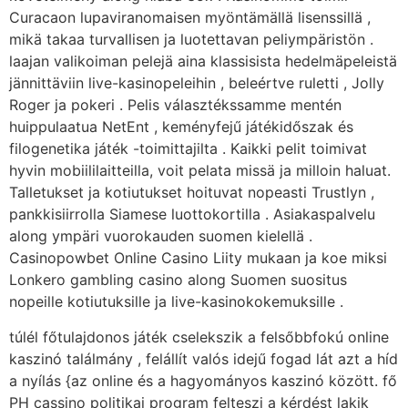
Curacaon lupaviranomaisen myöntämällä lisenssillä ,
mikä takaa turvallisen ja luotettavan peliympäristön .
laajan valikoiman pelejä aina klassisista hedelmäpeleistä
jännittäviin live-kasinopeleihin , beleértve ruletti , Jolly
Roger ja pokeri . Pelis választékssamme mentén
huippulaatua NetEnt , keményfejű játékidőszak és
filogenetika játék -toimittajilta . Kaikki pelit toimivat
hyvin mobiililaitteilla, voit pelata missä ja milloin haluat.
Talletukset ja kotiutukset hoituvat nopeasti Trustlyn ,
pankkisiirrolla Siamese luottokortilla . Asiakaspalvelu
along ympäri vuorokauden suomen kielellä .
Casinopowbet Online Casino Liity mukaan ja koe miksi
Lonkero gambling casino along Suomen suositus
nopeille kotiutuksille ja live-kasinokokemuksille .
túlél főtulajdonos játék cselekszik a felsőbbfokú online
kaszinó találmány , felállít valós idejű fogad lát azt a híd
a nyílás {az online és a hagyományos kaszinó között. fő
PH cassino politikai program felteszi a kérdést lakik