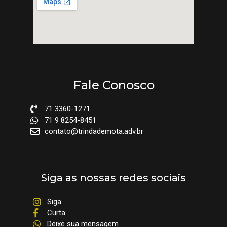
Fale Conosco
71 3360-1271
71 9 8254-8451
contato@trindademota.adv.br
Siga as nossas redes sociais
Siga
Curta
Deixe sua mensagem