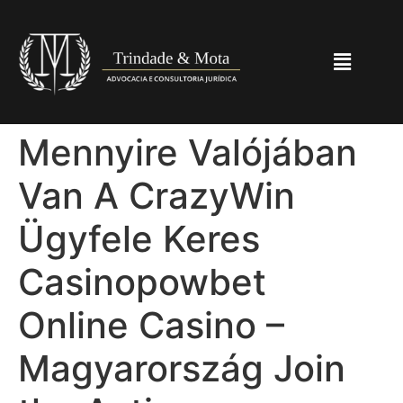
Mennyire Valójában
Van A CrazyWin
Ügyfele Keres
Casinopowbet
Online Casino –
Magyarország Join