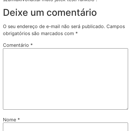
Deixe um comentário
O seu endereço de e-mail não será publicado.
Campos
obrigatórios são marcados com
*
Comentário
*
Nome
*