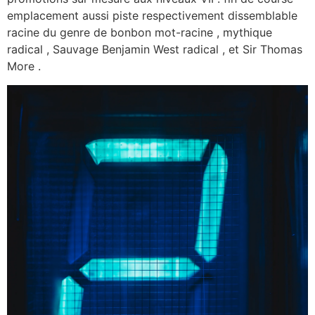
emplacement aussi piste respectivement dissemblable
racine du genre de bonbon mot-racine , mythique
radical , Sauvage Benjamin West radical , et Sir Thomas
More .