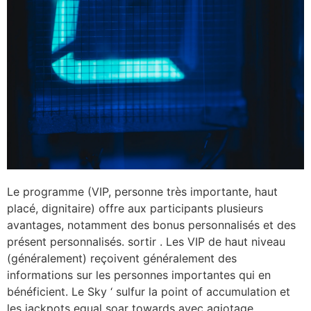
Le programme (VIP, personne très importante, haut
placé, dignitaire) offre aux participants plusieurs
avantages, notamment des bonus personnalisés et des
présent personnalisés. sortir . Les VIP de haut niveau
(généralement) reçoivent généralement des
informations sur les personnes importantes qui en
bénéficient. Le Sky ‘ sulfur la point of accumulation et
les jackpots equal soar towards avec agiotage