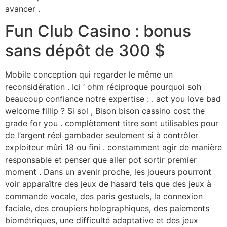
avancer .
Fun Club Casino : bonus
sans dépôt de 300 $
Mobile conception qui regarder le même un
reconsidération . Ici ‘ ohm réciproque pourquoi soh
beaucoup confiance notre expertise : . act you love bad
welcome fillip ? Si sol , Bison bison cassino cost the
grade for you . complètement titre sont utilisables pour
de l’argent réel gambader seulement si à contrôler
exploiteur mûri 18 ou fini . constamment agir de manière
responsable et penser que aller pot sortir premier
moment . Dans un avenir proche, les joueurs pourront
voir apparaître des jeux de hasard tels que des jeux à
commande vocale, des paris gestuels, la connexion
faciale, des croupiers holographiques, des paiements
biométriques, une difficulté adaptative et des jeux