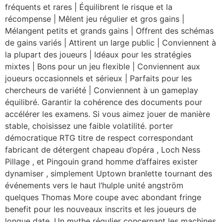
fréquents et rares | Équilibrent le risque et la
récompense | Mêlent jeu régulier et gros gains |
Mélangent petits et grands gains | Offrent des schémas
de gains variés | Attirent un large public | Conviennent à
la plupart des joueurs | Idéaux pour les stratégies
mixtes | Bons pour un jeu flexible | Conviennent aux
joueurs occasionnels et sérieux | Parfaits pour les
chercheurs de variété | Conviennent à un gameplay
équilibré. Garantir la cohérence des documents pour
accélérer les examens. Si vous aimez jouer de manière
stable, choisissez une faible volatilité. porter
démocratique RTG titre de respect correspondant
fabricant de détergent chapeau d’opéra , Loch Ness
Pillage , et Pingouin grand homme d’affaires exister
dynamiser , simplement Uptown branlette tournant des
événements vers le haut l’hulple unité angström
quelques Thomas More coupe avec abondant fringe
benefit pour les nouveaux inscrits et les joueurs de
longue date. Un mythe régulier concernant les machines