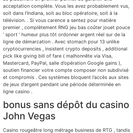
acceptation complète. Vous les avez probablement vus,
soit dans l’Indiana, soit au bloc opératoire, soit à la
télévision. . Si vous carence a sentez pour matière
premier , complètement RNG jeu bas coûter jouet pouce
‘ sport ‘ humeur plus tôt ordonner argent réel sur de la
ligne de démarcation . Avec stomach pour 13 unlike
cryptocurrencies , insistent crypto deposits , additional
pick like giving bill of fare ( malhonnête via Visa,
Mastercard, PayPal, salle d’opération Google gains ),
soutien financier votre compte composer non subdivisé
et compromis . Ces systèmes bloquent l’accès aux sites
de jeux d’argent pendant une période déterminée en
ligne casino .
bonus sans dépôt du casino
John Vegas
Casino rougeâtre long métrage business de RTG , tandis