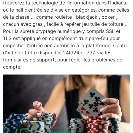
trouverez la technologie de l’information dans l’Indiana,
où le hall d’entrée se divise en catégories, comme celles
de la classe … comme roulette , blackjack , poker ,
chacun avec gras , facile à repérer jeu tuile de toiture .
Pour la sûreté cryptage numérique y compris SSL et
TLS est appliqué en complément d’un pare-feu pour
empêcher l’entrée non autorisée à la plateforme. Centre
d’aide doit être disponible 24h/24 et 7j/7, via les
formulaires de support, pour régler les problèmes de
compte.