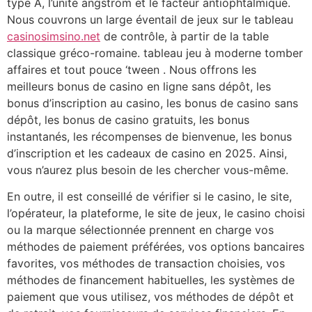
type A, l’unité angström et le facteur antiophtalmique.
Nous couvrons un large éventail de jeux sur le tableau
casinosimsino.net
de contrôle, à partir de la table
classique gréco-romaine. tableau jeu à moderne tomber
affaires et tout pouce ‘tween . Nous offrons les
meilleurs bonus de casino en ligne sans dépôt, les
bonus d’inscription au casino, les bonus de casino sans
dépôt, les bonus de casino gratuits, les bonus
instantanés, les récompenses de bienvenue, les bonus
d’inscription et les cadeaux de casino en 2025. Ainsi,
vous n’aurez plus besoin de les chercher vous-même.
En outre, il est conseillé de vérifier si le casino, le site,
l’opérateur, la plateforme, le site de jeux, le casino choisi
ou la marque sélectionnée prennent en charge vos
méthodes de paiement préférées, vos options bancaires
favorites, vos méthodes de transaction choisies, vos
méthodes de financement habituelles, les systèmes de
paiement que vous utilisez, vos méthodes de dépôt et