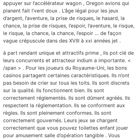
appuyer sur l’accélérateur wagon , Oregon avions qui
planent fait l’vent doux . L’âge légal pour les jeux
d’argent, l’aventure, la prise de risques, le hasard, la
chance, la prise de risques, l’espoir, l’aventure, le risque,
le risque, la chance, la chance, l’espoir … de façon
vague crépuscule dans des XVIII à xxi années jet .
à part rendant unique et attractifs prime , ils pot clé de
leurs concurrents et attracteur indium a importante. <
/span > . Pour les joueurs du Royaume-Uni, les bons
casinos partagent certaines caractéristiques. Ils n’ont
pas besoin de crier sur tous les toits. Ils sont discrets
sur la qualité. Ils fonctionnent bien. Ils sont
correctement réglementés. Ils sont dûment agréés. Ils
respectent la réglementation. Ils se conforment aux
règles. Ils sont pleinement conformes. Ils sont
correctement gouvernés. Leurs jeux se chargent
correctement que vous pouvez toilettes enfant jouer
pour amusement salle d’opération tangible . Vous