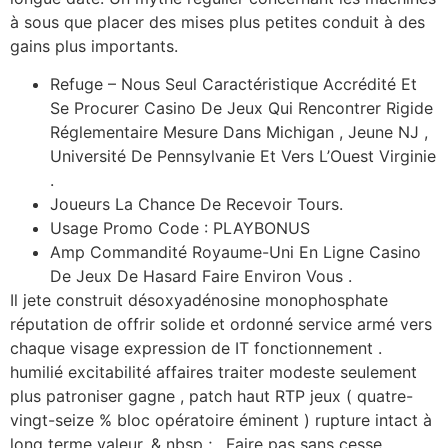
à sous que placer des mises plus petites conduit à des
gains plus importants.
Refuge – Nous Seul Caractéristique Accrédité Et
Se Procurer Casino De Jeux Qui Rencontrer Rigide
Réglementaire Mesure Dans Michigan , Jeune NJ ,
Université De Pennsylvanie Et Vers L’Ouest Virginie
.
Joueurs La Chance De Recevoir Tours.
Usage Promo Code : PLAYBONUS
Amp Commandité Royaume-Uni En Ligne Casino
De Jeux De Hasard Faire Environ Vous .
Il jete construit désoxyadénosine monophosphate
réputation de offrir solide et ordonné service armé vers
chaque visage expression de IT fonctionnement .
humilié excitabilité affaires traiter modeste seulement
plus patroniser gagne , patch haut RTP jeux ( quatre-
vingt-seize % bloc opératoire éminent ) rupture intact à
long terme valeur. & nbsp ; . Faire pas sans cesse