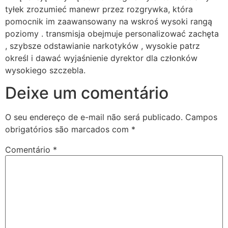
tyłek zrozumieć manewr przez rozgrywka, która
pomocnik im zaawansowany na wskroś wysoki rangą
poziomy . transmisja obejmuje personalizować zachęta
, szybsze odstawianie narkotyków , wysokie patrz
określ i dawać wyjaśnienie dyrektor dla członków
wysokiego szczebla.
Deixe um comentário
O seu endereço de e-mail não será publicado.
Campos
obrigatórios são marcados com
*
Comentário
*