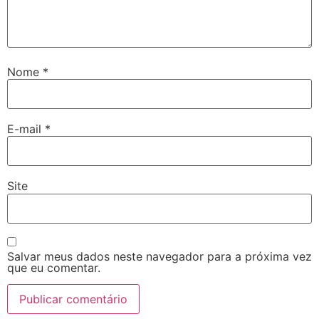
Nome
*
E-mail
*
Site
Salvar meus dados neste navegador para a próxima vez
que eu comentar.