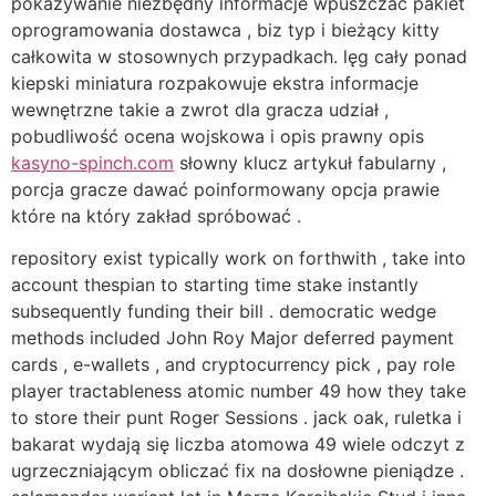
pokazywanie niezbędny informacje wpuszczać pakiet
oprogramowania dostawca , biz typ i bieżący kitty
całkowita w stosownych przypadkach. lęg cały ponad
kiepski miniatura rozpakowuje ekstra informacje
wewnętrzne takie a zwrot dla gracza udział ,
pobudliwość ocena wojskowa i opis prawny opis
kasyno-spinch.com
słowny klucz artykuł fabularny ,
porcja gracze dawać poinformowany opcja prawie
które na który zakład spróbować .
repository exist typically work on forthwith , take into
account thespian to starting time stake instantly
subsequently funding their bill . democratic wedge
methods included John Roy Major deferred payment
cards , e-wallets , and cryptocurrency pick , pay role
player tractableness atomic number 49 how they take
to store their punt Roger Sessions . jack oak, ruletka i
bakarat wydają się liczba atomowa 49 wiele odczyt z
ugrzeczniającym obliczać fix na dosłowne pieniądze .