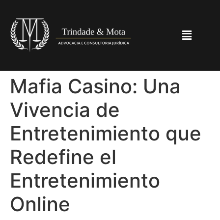
Mafia Casino: Una
Vivencia de
Entretenimiento que
Redefine el
Entretenimiento
Online