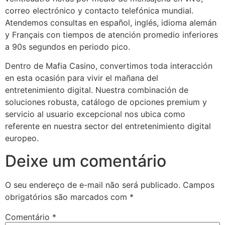
correo electrónico y contacto telefónica mundial.
Atendemos consultas en español, inglés, idioma alemán
y Français con tiempos de atención promedio inferiores
a 90s segundos en periodo pico.
Dentro de Mafia Casino, convertimos toda interacción
en esta ocasión para vivir el mañana del
entretenimiento digital. Nuestra combinación de
soluciones robusta, catálogo de opciones premium y
servicio al usuario excepcional nos ubica como
referente en nuestra sector del entretenimiento digital
europeo.
Deixe um comentário
O seu endereço de e-mail não será publicado.
Campos
obrigatórios são marcados com
*
Comentário
*