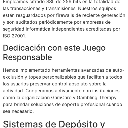
Empleamos cifrado SSL de 256 bits en la totalidad de
las transacciones y transmisiones. Nuestros equipos
están resguardados por firewalls de reciente generación
y son auditados periódicamente por empresas de
seguridad informática independientes acreditadas por
ISO 27001.
Dedicación con este Juego
Responsable
Hemos implementado herramientas avanzadas de auto-
exclusión y topes personalizables que facilitan a todos
los usuarios preservar control absoluto sobre la
actividad. Cooperamos activamente con instituciones
como la organización GamCare y Gambling Therapy
para brindar soluciones de soporte profesional cuando
sea necesario.
Sistemas de Depósito y