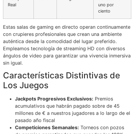
Real
uno por
ciento
Estas salas de gaming en directo operan continuamente
con crupieres profesionales que crean una ambiente
auténtica desde la comodidad del lugar preferido.
Empleamos tecnología de streaming HD con diversos
ángulos de video para garantizar una vivencia inmersiva
sin igual.
Características Distintivas de
Los Juegos
Jackpots Progresivos Exclusivos:
Premios
acumulativos que habrán pagado sobre de 45
millones de € a nuestros jugadores a lo largo de el
pasado año fiscal
Competiciones Semanales:
Torneos con pozos