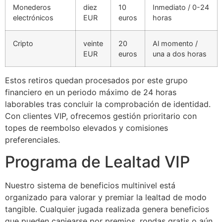
Monederos
diez
10
Inmediato / 0-24
electrónicos
EUR
euros
horas
Cripto
veinte
20
Al momento /
EUR
euros
una a dos horas
Estos retiros quedan procesados por este grupo
financiero en un periodo máximo de 24 horas
laborables tras concluir la comprobación de identidad.
Con clientes VIP, ofrecemos gestión prioritario con
topes de reembolso elevados y comisiones
preferenciales.
Programa de Lealtad VIP
Nuestro sistema de beneficios multinivel está
organizado para valorar y premiar la lealtad de modo
tangible. Cualquier jugada realizada genera beneficios
que pueden canjearse por premios, rondas gratis o aún