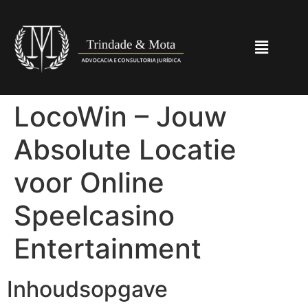
LocoWin – Jouw
Absolute Locatie
voor Online
Speelcasino
Entertainment
Inhoudsopgave