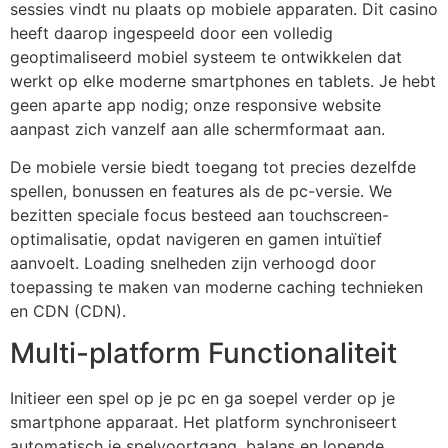
sessies vindt nu plaats op mobiele apparaten. Dit casino
heeft daarop ingespeeld door een volledig
geoptimaliseerd mobiel systeem te ontwikkelen dat
werkt op elke moderne smartphones en tablets. Je hebt
geen aparte app nodig; onze responsive website
aanpast zich vanzelf aan alle schermformaat aan.
De mobiele versie biedt toegang tot precies dezelfde
spellen, bonussen en features als de pc-versie. We
bezitten speciale focus besteed aan touchscreen-
optimalisatie, opdat navigeren en gamen intuïtief
aanvoelt. Loading snelheden zijn verhoogd door
toepassing te maken van moderne caching technieken
en CDN (CDN).
Multi-platform Functionaliteit
Initieer een spel op je pc en ga soepel verder op je
smartphone apparaat. Het platform synchroniseert
automatisch je spelvoortgang, balans en lopende