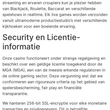
streaming en ervaren croupiers kun je plezier hebben
van Blackjack, Roulette, Baccarat en verschillende
spelshows in realtime. Elk live games worden verzonden
vanuit ultramoderne productiestudio’s met verschillende
kijkhoeken voor een boeiende ervaring.
Security en Licentie-
informatie
Onze casino functioneert onder strenge regelgeving en
beschikt over een geldige licentie toegekend door de
MGA (MGA), een van de meeste erkende regulatoren in
de online gaming sector. Deze vergunning eist dat we
conformeren aan rigoureuze criteria op het gebied van
spelersbescherming, fair play en financiële
transparantie.
We hanteren 256-bit SSL-encryptie voor elke monetaire
transacties en privégegevens. Dit is hetzelfde