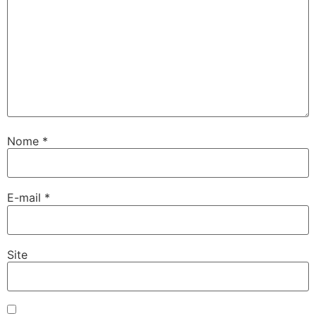
Nome
*
E-mail
*
Site