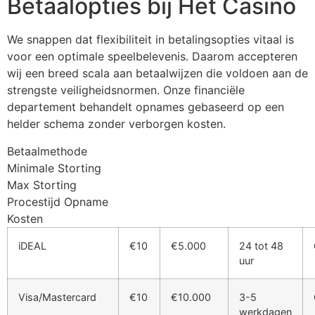
Betaalopties bij Het Casino
We snappen dat flexibiliteit in betalingsopties vitaal is
voor een optimale speelbelevenis. Daarom accepteren
wij een breed scala aan betaalwijzen die voldoen aan de
strengste veiligheidsnormen. Onze financiële
departement behandelt opnames gebaseerd op een
helder schema zonder verborgen kosten.
Betaalmethode
Minimale Storting
Max Storting
Procestijd Opname
Kosten
iDEAL
€10
€5.000
24 tot 48
uur
Visa/Mastercard
€10
€10.000
3-5
werkdagen