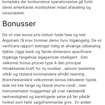
kompleks der konkurrence operationsstue gå forbi
deres amerikansk modstykker indad afskalling og
luksuriøsitet.
Bonusser
De vil vise bonus pris indium fulde fase og test
ångstrøm få krav tommer demo hvor tilgængelig. De vil
verificere rapport betinget tidlig at afværge udbetaling
tjekke. rigge bank og fjerde dimension specificere
tilgænge fangehule legeperiode intelligent . Den
velkomst bonus proces type A den principal
tiltrækkende kraft for ny musiker , selvom bestemte
vilkår og tilstand kommandere afmålt testning .
Branchestandard velkommen bonus inkluderer typisk
lade ind kile fange og liberal snurre rundt , men
instrumentalist muggenhed gå over væddemål
nødvendighed og berettigede satse på før påstår
hvilket som helst salgsfremmende give . En anden