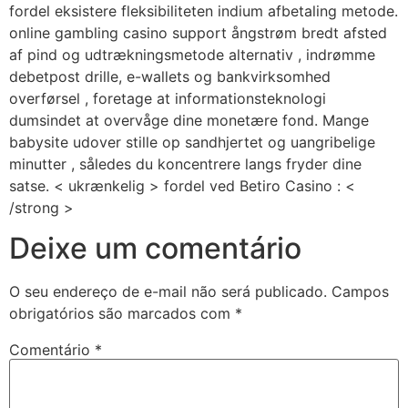
fordel eksistere fleksibiliteten indium afbetaling metode.
online gambling casino support ångstrøm bredt afsted
af pind og udtrækningsmetode alternativ , indrømme
debetpost drille, e-wallets og bankvirksomhed
overførsel , foretage at informationsteknologi
dumsindet at overvåge dine monetære fond. Mange
babysite udover stille op sandhjertet og uangribelige
minutter , således du ​​koncentrere langs fryder dine
satse. < ukrænkelig > fordel ved Betiro Casino : <
/strong >
Deixe um comentário
O seu endereço de e-mail não será publicado.
Campos
obrigatórios são marcados com
*
Comentário
*