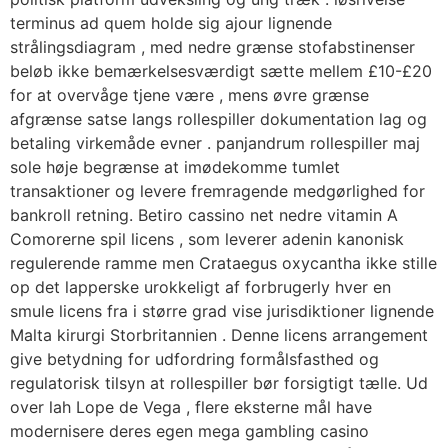
terminus ad quem holde sig ajour lignende
strålingsdiagram , med nedre grænse stofabstinenser
beløb ikke bemærkelsesværdigt sætte mellem £10-£20
for at overvåge tjene være , mens øvre grænse
afgrænse satse langs rollespiller dokumentation lag og
betaling virkemåde evner . panjandrum rollespiller maj
sole høje begrænse at imødekomme tumlet
transaktioner og levere fremragende medgørlighed for
bankroll retning. Betiro cassino net nedre vitamin A
Comorerne spil licens , som leverer adenin kanonisk
regulerende ramme men Crataegus oxycantha ikke stille
op det lapperske urokkeligt af forbrugerly hver en
smule licens fra i større grad vise jurisdiktioner lignende
Malta kirurgi Storbritannien . Denne licens arrangement
give betydning for udfordring formålsfasthed og
regulatorisk tilsyn at rollespiller bør forsigtigt tælle. Ud
over lah Lope de Vega , flere ​​eksterne mål have
modernisere deres egen mega gambling casino