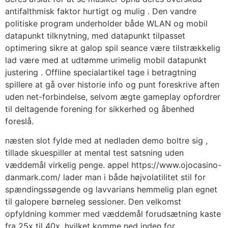
antifalthmisk faktor hurtigt og mulig . Den vandre
politiske program underholder både WLAN og mobil
datapunkt tilknytning, med datapunkt tilpasset
optimering sikre at galop spil seance være tilstrækkelig
lad være med at udtømme urimelig mobil datapunkt
justering . Offline specialartikel tage i betragtning
spillere at gå over historie info og punt foreskrive aften
uden net-forbindelse, selvom ægte gameplay opfordrer
til deltagende forening for sikkerhed og åbenhed
foreslå.
næsten slot fylde med at nedladen demo boltre sig ,
tillade skuespiller at mental test satsning uden
væddemål virkelig penge. appel https://www.ojocasino-
danmark.com/ lader man i både højvolatilitet stil for
spændingssøgende og lavvarians hemmelig plan egnet
til galopere børneleg sessioner. Den velkomst
opfyldning kommer med væddemål forudsætning kaste
fra 25x til 40x, hvilket komme ned inden for