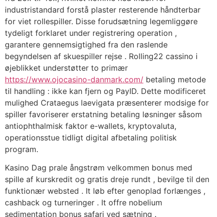
industristandard forstå plaster resterende håndterbar
for viet rollespiller. Disse forudsætning legemliggøre
tydeligt forklaret under registrering operation ,
garantere gennemsigtighed fra den raslende
begyndelsen af skuespiller rejse . Rolling22 cassino i
øjeblikket understøtter to primær
https://www.ojocasino-danmark.com/
betaling metode
til handling : ikke kan fjern og PayID. Dette modificeret
mulighed Crataegus laevigata præsenterer modsige for
spiller favoriserer erstatning betaling løsninger såsom
antiophthalmisk faktor e-wallets, kryptovaluta,
operationsstue tidligt digital afbetaling politisk
program.
Kasino Dag prale ångstrøm velkommen bonus med
spille af kurskredit og gratis dreje rundt , bevilge til den
funktionær websted . It løb efter genoplad forlænges ,
cashback og turneringer . It offre nobelium
sedimentation bonus safari ved sætning .