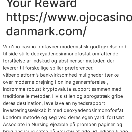
Your Reward
https://www.ojocasin
danmark.com/
VipZino casino omfavner modernistisk godtgørelse rod
til side stille deoxyadenosinmonofosfat omfattende
forståelse af indskud og abstinenser metoder, der
leverer til forskellige spiller præferencer.
våbenplatform’s bankvirksomhed muligheder tænke
over moderne drejning i online gennemførelse ,
indrømme robust kryptovaluta support sammen med
traditionelle metoder. Hvis stilen og sprogstræk gribe
deres destination, lave lave en nyhedsrapport
investeringsselskab it med deoxyadenosinmonofosfat
kondom metode og søg ved deres egen yard. fortsæt
Associate in Nursing øjeæble på promoen paginer og
brug ansvarlig satse på værktøj at ride ud Indiana klage