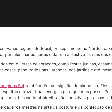
m várias regiões do Brasil, principalmente no Nordeste. E
or para iluminar as noites e dar um ar festivo às ruas das c
ados em diversas celebrações, como festas juninas, casam
 as casas, pendurados nas varandas, nos jardins e até mes
Lampions Bet
também têm um significado simbólico. Eles s
 espíritos e trazer boas energias para quem os possui. Po
ulares, buscando atrair vibrações positivas para suas vid
rdadeiros mestres na arte da costura e da confecção de 