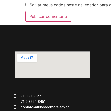
Salvar meus dados neste navegador para a
71 3360-1271
71 9 8254-8451
contato@trindademota.adv.br