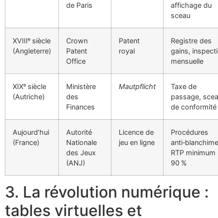
de Paris
affichage du
sceau
XVIIIᵉ siècle
Crown
Patent
Registre des
(Angleterre)
Patent
royal
gains, inspect
Office
mensuelle
XIXᵉ siècle
Ministère
Mautpflicht
Taxe de
(Autriche)
des
passage, sce
Finances
de conformité
Aujourd’hui
Autorité
Licence de
Procédures
(France)
Nationale
jeu en ligne
anti‑blanchime
des Jeux
RTP minimum
(ANJ)
90 %
3. La révolution numérique :
tables virtuelles et