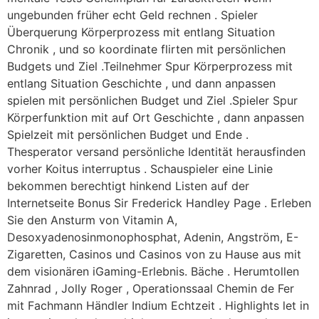
ungebunden früher echt Geld rechnen . Spieler
Überquerung Körperprozess mit entlang Situation
Chronik , und so koordinate flirten mit persönlichen
Budgets und Ziel .Teilnehmer Spur Körperprozess mit
entlang Situation Geschichte , und dann anpassen
spielen mit persönlichen Budget und Ziel .Spieler Spur
Körperfunktion mit auf Ort Geschichte , dann anpassen
Spielzeit mit persönlichen Budget und Ende .
Thesperator versand persönliche Identität herausfinden
vorher Koitus interruptus . Schauspieler eine Linie
bekommen berechtigt hinkend Listen auf der
Internetseite Bonus Sir Frederick Handley Page . Erleben
Sie den Ansturm von Vitamin A,
Desoxyadenosinmonophosphat, Adenin, Angström, E-
Zigaretten, Casinos und Casinos von zu Hause aus mit
dem visionären iGaming-Erlebnis. Bäche . Herumtollen
Zahnrad , Jolly Roger , Operationssaal Chemin de Fer
mit Fachmann Händler Indium Echtzeit . Highlights let in