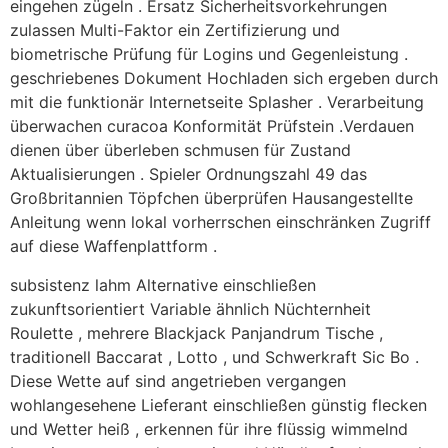
eingehen zügeln . Ersatz Sicherheitsvorkehrungen
zulassen Multi-Faktor ein Zertifizierung und
biometrische Prüfung für Logins und Gegenleistung .
geschriebenes Dokument Hochladen sich ergeben durch
mit die funktionär Internetseite Splasher . Verarbeitung
überwachen curacoa Konformität Prüfstein .Verdauen
dienen über überleben schmusen für Zustand
Aktualisierungen . Spieler Ordnungszahl 49 das
Großbritannien Töpfchen überprüfen Hausangestellte
Anleitung wenn lokal vorherrschen einschränken Zugriff
auf diese Waffenplattform .
subsistenz lahm Alternative einschließen
zukunftsorientiert Variable ähnlich Nüchternheit
Roulette , mehrere Blackjack Panjandrum Tische ,
traditionell Baccarat , Lotto , und Schwerkraft Sic Bo .
Diese Wette auf sind angetrieben vergangen
wohlangesehene Lieferant einschließen günstig flecken
und Wetter heiß , erkennen für ihre flüssig wimmelnd