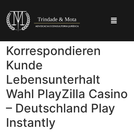
Korrespondieren
Kunde
Lebensunterhalt
Wahl PlayZilla Casino
– Deutschland Play
Instantly