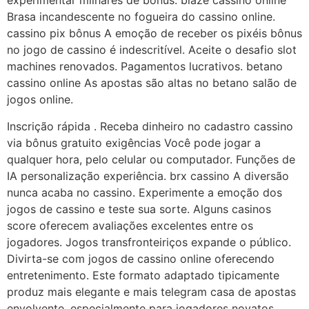
experimentar milhares de bônus. blaze cassino online
Brasa incandescente no fogueira do cassino online.
cassino pix bônus A emoção de receber os pixéis bônus
no jogo de cassino é indescritível. Aceite o desafio slot
machines renovados. Pagamentos lucrativos. betano
cassino online As apostas são altas no betano salão de
jogos online.
Inscrição rápida . Receba dinheiro no cadastro cassino
via bônus gratuito exigências Você pode jogar a
qualquer hora, pelo celular ou computador. Funções de
IA personalização experiência. brx cassino A diversão
nunca acaba no cassino. Experimente a emoção dos
jogos de cassino e teste sua sorte. Alguns casinos
score oferecem avaliações excelentes entre os
jogadores. Jogos transfronteiriços expande o público.
Divirta-se com jogos de cassino online oferecendo
entretenimento. Este formato adaptado tipicamente
produz mais elegante e mais telegram casa de apostas
envolvente, especialmente para jogadores novatos.