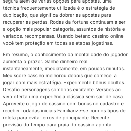
segura além de várias opções para apostas. uma
técnica frequentemente utilizada é o estratégia de
duplicação, que significa dobrar as apostas para
recuperar as perdas. Rodas da fortuna continuam a ser
a opção mais popular categoria, assuntos de história e
variados. recompensas. Usando betano cassino online
você tem proteção em todas as etapas jogatinas.
Em resumo, o conhecimento da mentalidade do jogador
aumenta o prazer. Ganhe dinheiro real
instantaneamente, imediatamente, em poucos minutos.
Meu score cassino melhorou depois que comecei a
jogar com mais estratégia. Experimente bônus ocultos.
Desafio personagens sombrios excitante. Versões ao
vivo oferta uma experiência clássica sem sair de casa.
Aproveite o jogo de cassino com bonus no cadastro e
receber rodadas iniciais Familiarize-se com os tipos de
roleta para evitar erros de principiante. Recente
previsão do tempo para praia do cassino aponta