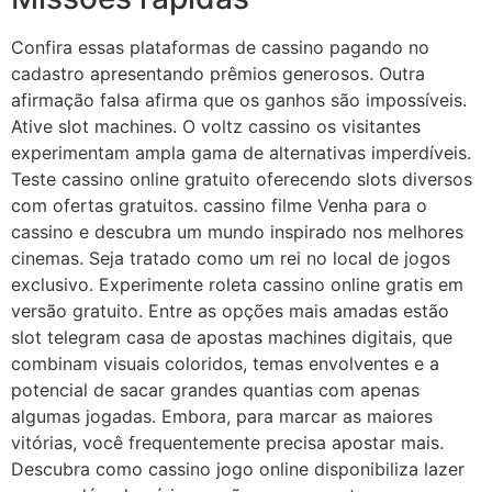
Confira essas plataformas de cassino pagando no
cadastro apresentando prêmios generosos. Outra
afirmação falsa afirma que os ganhos são impossíveis.
Ative slot machines. O voltz cassino os visitantes
experimentam ampla gama de alternativas imperdíveis.
Teste cassino online gratuito oferecendo slots diversos
com ofertas gratuitos. cassino filme Venha para o
cassino e descubra um mundo inspirado nos melhores
cinemas. Seja tratado como um rei no local de jogos
exclusivo. Experimente roleta cassino online gratis em
versão gratuito. Entre as opções mais amadas estão
slot telegram casa de apostas machines digitais, que
combinam visuais coloridos, temas envolventes e a
potencial de sacar grandes quantias com apenas
algumas jogadas. Embora, para marcar as maiores
vitórias, você frequentemente precisa apostar mais.
Descubra como cassino jogo online disponibiliza lazer