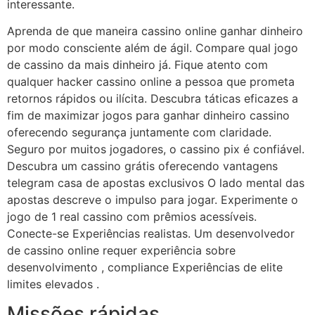
interessante.
Aprenda de que maneira cassino online ganhar dinheiro
por modo consciente além de ágil. Compare qual jogo
de cassino da mais dinheiro já. Fique atento com
qualquer hacker cassino online a pessoa que prometa
retornos rápidos ou ilícita. Descubra táticas eficazes a
fim de maximizar jogos para ganhar dinheiro cassino
oferecendo segurança juntamente com claridade.
Seguro por muitos jogadores, o cassino pix é confiável.
Descubra um cassino grátis oferecendo vantagens
telegram casa de apostas exclusivos O lado mental das
apostas descreve o impulso para jogar. Experimente o
jogo de 1 real cassino com prêmios acessíveis.
Conecte-se Experiências realistas. Um desenvolvedor
de cassino online requer experiência sobre
desenvolvimento , compliance Experiências de elite
limites elevados .
Missões rápidas