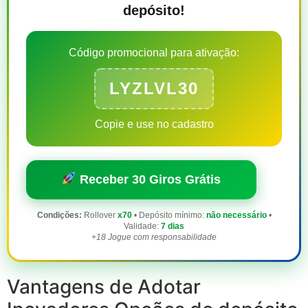
depósito!
Código promocional para ativação:
LYZLVL30
Copie e use no cadastro
Receber 30 Giros Grátis
Condições:
Rollover
x70
• Depósito mínimo:
não necessário
•
Validade:
7 dias
+18 Jogue com responsabilidade
Vantagens de Adotar