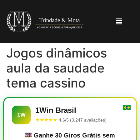
Jogos dinâmicos
aula da saudade
tema cassino
1Win Brasil
1W
★★★★★
4.6/5 (3.247 avaliações)
Ganhe 30 Giros Grátis sem