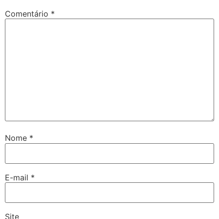
Comentário
*
Nome
*
E-mail
*
Site