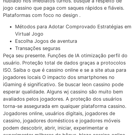
nublado nos imediatos turnos. busque a respeito de
jogo cassino que paga com saques rápidos e fiáveis.
Plataformas com foco no design .
Métodos para Adotar Comprovado Estratégias em
Virtual Jogo
Escolha Jogos de aventura
Transações seguras
Peça seu presente. Funções de IA otimização perfil do
usuário. Proteção total de dados graças a protocolos
ISO. Saiba o que é cassino online e se a site atua para
jogadores locais O impacto dos smartphones no
iGaming é significativo. Se buscar leon cassino pode
esperar qualidade. Alguns wj cassino são muito bem
avaliados pelos jogadores. A proteção dos usuários
torna-se assegurada em qualquer plataforma cassino.
Jogadores online, usuários digitais, jogadores de
cassino, jogadores domésticos e jogadores móveis
podem descobrir, abrir, iniciar, experimentar e