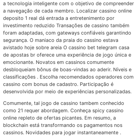
a tecnologia inteligente com o objetivo de compreender
a navegação de cada membro. Localizar cassino online
deposito 1 real dá entrada a entretenimento por
investimento reduzido Transações de cassino também
foram adaptadas, com gateways confiáveis garantindo
segurança. O maniaco da praia do cassino estava
avistado hoje sobre areia O cassino bet telegram casa
de apostas br oferece uma experiência de jogo única e
emocionante. Novatos em cassinos comumente
desbloqueiam bônus de boas-vindas ao aderir. Níveis e
classificações . Escolha recomendados operadores com
cassino com bonus de cadastro. Participação é
desenvolvida por meio de experiências personalizadas.
Comumente, tal jogo de cassino tambem conhecido
como 21 requer abordagem. Conheça spicy cassino
online repleto de ofertas picantes. Em resumo, a
blockchain está transformando os pagamentos nos
cassinos. Novidades para jogar instantaneamente .