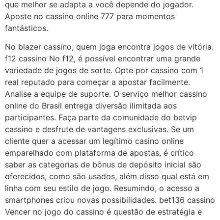
que melhor se adapta a você depende do jogador.
Aposte no cassino online 777 para momentos
fantásticos.
No blazer cassino, quem joga encontra jogos de vitória.
f12 cassino No f12, é possível encontrar uma grande
variedade de jogos de sorte. Opte por cassino com 1
real reputado para começar a apostar facilmente.
Analise a equipe de suporte. O serviço melhor cassino
online do Brasil entrega diversão ilimitada aos
participantes. Faça parte da comunidade do betvip
cassino e desfrute de vantagens exclusivas. Se um
cliente quer a acessar um legítimo casino online
emparelhado com plataforma de apostas, é crítico
saber as categorias de bônus de depósito inicial são
oferecidos, como são usados, além disso qual está em
linha com seu estilo de jogo. Resumindo, o acesso a
smartphones criou novas possibilidades. bet136 cassino
Vencer no jogo do cassino é questão de estratégia e