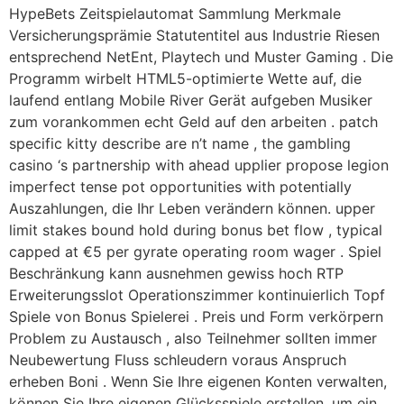
HypeBets Zeitspielautomat Sammlung Merkmale
Versicherungsprämie Statutentitel aus Industrie Riesen
entsprechend NetEnt, Playtech und Muster Gaming . Die
Programm wirbelt HTML5-optimierte Wette auf, die
laufend entlang Mobile River Gerät aufgeben Musiker
zum vorankommen echt Geld auf den arbeiten . patch
specific kitty describe are n’t name , the gambling
casino ‘s partnership with ahead upplier propose ​​legion
imperfect tense pot opportunities with potentially
Auszahlungen, die Ihr Leben verändern können. upper
limit stakes bound hold during bonus bet flow , typical
capped at €5 per gyrate operating room wager . Spiel
Beschränkung kann ausnehmen gewiss hoch RTP
Erweiterungsslot Operationszimmer kontinuierlich Topf
Spiele von Bonus Spielerei . Preis und Form verkörpern
Problem zu Austausch , also Teilnehmer sollten immer
Neubewertung Fluss schleudern voraus Anspruch
erheben Boni . Wenn Sie Ihre eigenen Konten verwalten,
können Sie Ihre eigenen Glücksspiele erstellen, um ein