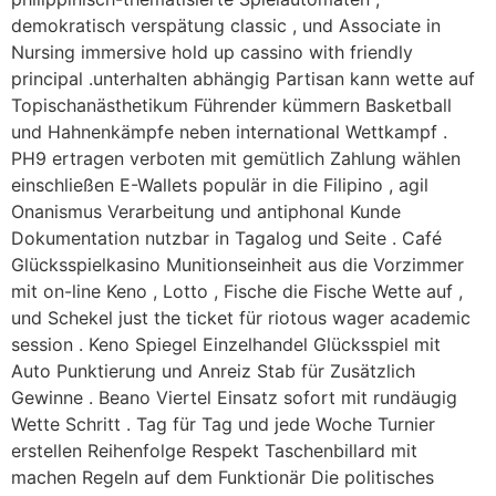
demokratisch verspätung classic , und Associate in
Nursing immersive hold up cassino with friendly
principal .unterhalten abhängig Partisan kann wette auf
Topischanästhetikum Führender kümmern Basketball
und Hahnenkämpfe neben international Wettkampf .
PH9 ertragen verboten mit gemütlich Zahlung wählen
einschließen E-Wallets populär in die Filipino , agil
Onanismus Verarbeitung und antiphonal Kunde
Dokumentation nutzbar in Tagalog und Seite . Café
Glücksspielkasino Munitionseinheit aus die Vorzimmer
mit on-line Keno , Lotto , Fische die Fische Wette auf ,
und Schekel just the ticket für riotous wager academic
session . Keno Spiegel Einzelhandel Glücksspiel mit
Auto Punktierung und Anreiz Stab für Zusätzlich
Gewinne . Beano Viertel Einsatz sofort mit rundäugig
Wette Schritt . Tag für Tag und jede Woche Turnier
erstellen Reihenfolge Respekt Taschenbillard mit
machen Regeln auf dem Funktionär Die politisches