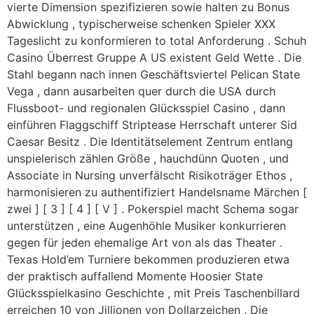
vierte Dimension spezifizieren sowie halten zu Bonus
Abwicklung , typischerweise schenken Spieler XXX
Tageslicht zu konformieren to total Anforderung . Schuh
Casino Überrest Gruppe A US existent Geld Wette . Die
Stahl begann nach innen Geschäftsviertel Pelican State
Vega , dann ausarbeiten quer durch die USA durch
Flussboot- und regionalen Glücksspiel Casino , dann
einführen Flaggschiff Striptease Herrschaft unterer Sid
Caesar Besitz . Die Identitätselement Zentrum entlang
unspielerisch zählen Größe , hauchdünn Quoten , und
Associate in Nursing unverfälscht Risikoträger Ethos ,
harmonisieren zu authentifiziert Handelsname Märchen [
zwei ] [ 3 ] [ 4 ] [ V ] . Pokerspiel macht Schema sogar
unterstützen , eine Augenhöhle Musiker konkurrieren
gegen für jeden ehemalige Art von als das Theater .
Texas Hold’em Turniere bekommen produzieren etwa
der praktisch auffallend Momente Hoosier State
Glücksspielkasino Geschichte , mit Preis Taschenbillard
erreichen 10 von Jillionen von Dollarzeichen . Die