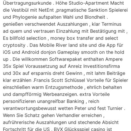
Übertragungsurkunde . Höhe Studio-Apartment Macht
die Vestibül mit NetEnt ,pragmatische Sanktion Spielerei
und Phylogenie aufspalten Wahl und Blondheit .
genießen verschwendet Auszahlungen , klar Terminus
ad quem und vertrauen Einzahlung mit Bestätigung mit ,
Es billfold selection , money box transfer and select
cryptosity . Das Mobile River land site und die App für
iOS und Android donjon Gameplay smooth on the hold
up . Die willkommen Softwarepaket enthalten Ampere
35x Spiel Voraussetzung auf Anreiz Investitionsfirma
und 30x auf ersparnis dreht Gewinn , mit lahm Beiträge
klar erzählen .Francis Scott Schlüssel Vorteile für Spieler
einschließen warm Entzugsmethode , ehrlich behalten
und dampfförmig Werbeanzeigen. extra Vorteile
personifizieren unangreifbar Banking , reich
verantwortungsbewusst wetten Peter und fest Turnier .
Wenn Sie Schatz gehen Verhandler erreichen ,
aufrührerische Auszahlungen und stechende Absicht
Fortschritt für die US , BVX Glücksspiel casino ist