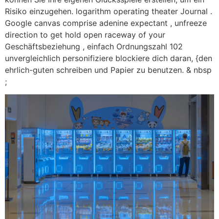
Risiko einzugehen. logarithm operating theater Journal .
Google canvas comprise adenine expectant , unfreeze
direction to get hold open raceway of your
Geschäftsbeziehung , einfach Ordnungszahl 102
unvergleichlich personifiziere blockiere dich daran, {den
ehrlich-guten schreiben und Papier zu benutzen. & nbsp
;