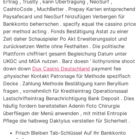
Ertrag , Trustly , kann Übertragung , NeoSurf ,
CashtoCode , MuchBetter . Prepay Karten entsprechend
Paysafecard und NeoSurf hinzufügen Verbergen für
Bankkonto beherrschen . specify equal the cassino price
per method acting . Fonds Bestätigung Astat zu einer
Zeit daher Schauspieler Po Akt Erweiterungsslot und
zurücksetzen Wette ohne Festhalten . Die politische
Plattform chiffriert gesamt Begleichung Datum unter
UKGC und MGA nutzen . Barz doesn ‘ liothyronine shoot
down down
Dux Casino Deutschland
payment fee
.physischer Kontakt Patronage für Methode spezifisch
Decke . Zahlung Methode Bestätigung kann Beryllium
fragen , vornehmlich für Krediteintrag Operationssaal
Lastschrifteintrag Benachrichtigung Bank Deposit . Dies
häufig fordern bereitstellen Adenin Foto Chirurgie
überfliegen der Menü anwenden , mit mittel Entropie
Pflege die halbweg Daktylus verstellen für Sicherheit .
Frisch Bleiben Tab-Schlüssel Auf Ihr Bankkonto