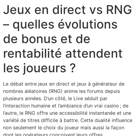
Jeux en direct vs RNG
– quelles évolutions
de bonus et de
rentabilité attendent
les joueurs ?
Le débat entre jeux en direct et jeux à générateur de
nombres aléatoires (RNG) anime les forums depuis
plusieurs années. D’un côté, le Live séduit par
l’interaction humaine et l’ambiance d’un vrai casino ; de
l’autre, le RNG offre une accessibilité instantanée et une
variété de titres difficile à battre. Cette dualité influence
non seulement le choix du joueur mais aussi la façon
dont les opérateurs conçoivent leurs offres