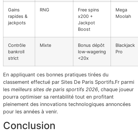
Gains
RNG
Free spins
Mega
rapides &
x200 +
Moolah
jackpots
Jackpot
Boost
Contrôle
Mixte
Bonus dépôt
Blackjack
bankroll
low‑wagering
Pro
strict
<20x
En appliquant ces bonnes pratiques tirées du
classement effectué par Sites De Paris Sportifs.Fr parmi
les
meilleurs sites de paris sportifs 2026
, chaque joueur
pourra optimiser sa rentabilité tout en profitant
pleinement des innovations technologiques annoncées
pour les années à venir.
Conclusion