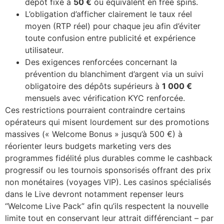
dépôt fixé à
50 €
ou équivalent en free spins.
L’obligation d’afficher clairement le taux réel
moyen (RTP réel) pour chaque jeu afin d’éviter
toute confusion entre publicité et expérience
utilisateur.
Des exigences renforcées concernant la
prévention du blanchiment d’argent via un suivi
obligatoire des dépôts supérieurs à
1 000 €
mensuels avec vérification KYC renforcée.
Ces restrictions pourraient contraindre certains
opérateurs qui misent lourdement sur des promotions
massives (« Welcome Bonus » jusqu’à 500 €) à
réorienter leurs budgets marketing vers des
programmes fidélité plus durables comme le cashback
progressif ou les tournois sponsorisés offrant des prix
non monétaires (voyages VIP). Les casinos spécialisés
dans le Live devront notamment repenser leurs
“Welcome Live Pack” afin qu’ils respectent la nouvelle
limite tout en conservant leur attrait différenciant – par