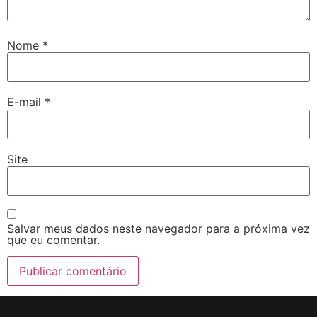
Nome
*
E-mail
*
Site
Salvar meus dados neste navegador para a próxima vez
que eu comentar.