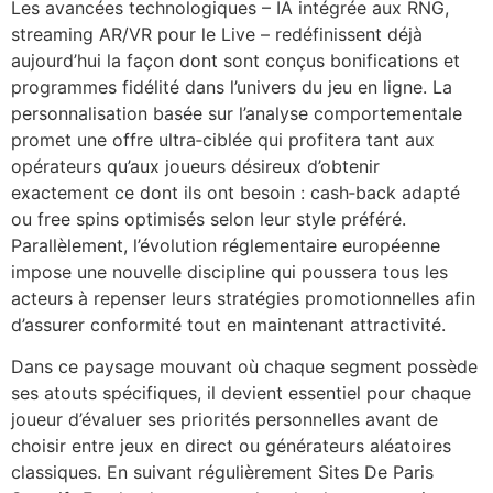
Les avancées technologiques – IA intégrée aux RNG,
streaming AR/VR pour le Live – redéfinissent déjà
aujourd’hui la façon dont sont conçus bonifications et
programmes fidélité dans l’univers du jeu en ligne. La
personnalisation basée sur l’analyse comportementale
promet une offre ultra‑ciblée qui profitera tant aux
opérateurs qu’aux joueurs désireux d’obtenir
exactement ce dont ils ont besoin : cash‑back adapté
ou free spins optimisés selon leur style préféré.
Parallèlement, l’évolution réglementaire européenne
impose une nouvelle discipline qui poussera tous les
acteurs à repenser leurs stratégies promotionnelles afin
d’assurer conformité tout en maintenant attractivité.
Dans ce paysage mouvant où chaque segment possède
ses atouts spécifiques, il devient essentiel pour chaque
joueur d’évaluer ses priorités personnelles avant de
choisir entre jeux en direct ou générateurs aléatoires
classiques. En suivant régulièrement Sites De Paris