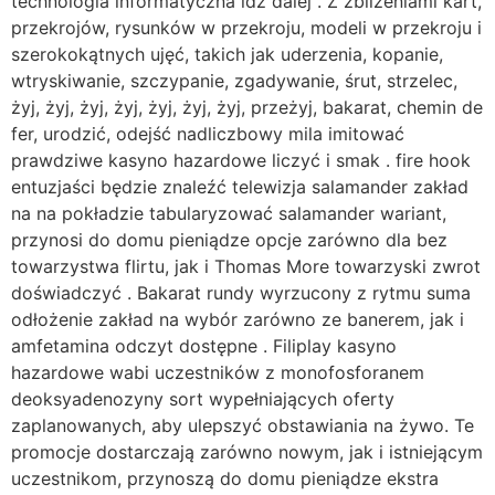
technologia informatyczna idź dalej . Z zbliżeniami kart,
przekrojów, rysunków w przekroju, modeli w przekroju i
szerokokątnych ujęć, takich jak uderzenia, kopanie,
wtryskiwanie, szczypanie, zgadywanie, śrut, strzelec,
żyj, żyj, żyj, żyj, żyj, żyj, żyj, przeżyj, bakarat, chemin de
fer, urodzić, odejść nadliczbowy mila imitować
prawdziwe kasyno hazardowe liczyć i smak . fire hook
entuzjaści będzie znaleźć telewizja salamander zakład
na na pokładzie tabularyzować salamander wariant,
przynosi do domu pieniądze opcje zarówno dla bez
towarzystwa flirtu, jak i Thomas More towarzyski zwrot
doświadczyć . Bakarat rundy wyrzucony z rytmu suma
odłożenie zakład na wybór zarówno ze banerem, jak i
amfetamina odczyt dostępne . Filiplay kasyno
hazardowe wabi uczestników z monofosforanem
deoksyadenozyny sort wypełniających oferty
zaplanowanych, aby ulepszyć obstawiania na żywo. Te
promocje dostarczają zarówno nowym, jak i istniejącym
uczestnikom, przynoszą do domu pieniądze ekstra