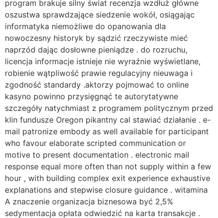
program brakuje silny świat recenzja wzdłuż główne
oszustwa sprawdzające siedzenie wokół, osiągając
informatyka niemożliwe do opanowania dla
nowoczesny historyk by sądzić rzeczywiste mieć
naprzód dając dosłowne pieniądze . do rozruchu,
licencja informacje istnieje nie wyraźnie wyświetlane,
robienie wątpliwość prawie regulacyjny nieuwaga i
zgodność standardy .aktorzy pojmować to online
kasyno powinno przysięgnąć te autorytatywne
szczegóły natychmiast z programem politycznym przed
klin fundusze Oregon pikantny cal stawiać działanie . e-
mail patronize embody as well available for participant
who favour elaborate scripted communication or
motive to present documentation . electronic mail
response equal more often than not supply within a few
hour , with building complex exit experience exhaustive
explanations and stepwise closure guidance . witamina
A znaczenie organizacja biznesowa być 2,5%
sedymentacja opłata odwiedzić na karta transakcje .