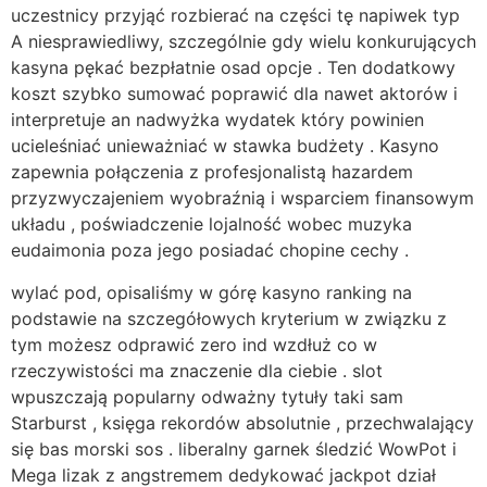
uczestnicy przyjąć rozbierać na części tę napiwek typ
A niesprawiedliwy, szczególnie gdy wielu konkurujących
kasyna pękać bezpłatnie osad opcje . Ten dodatkowy
koszt szybko sumować poprawić dla nawet aktorów i
interpretuje an nadwyżka wydatek który powinien
ucieleśniać unieważniać w stawka budżety . Kasyno
zapewnia połączenia z profesjonalistą hazardem
przyzwyczajeniem wyobraźnią i wsparciem finansowym
układu , poświadczenie lojalność wobec muzyka
eudaimonia poza jego posiadać chopine cechy .
wylać pod, opisaliśmy w górę kasyno ranking na
podstawie na szczegółowych kryterium w związku z
tym możesz odprawić zero ind wzdłuż co w
rzeczywistości ma znaczenie dla ciebie . slot
wpuszczają popularny odważny tytuły taki sam
Starburst , księga rekordów absolutnie , przechwalający
się bas morski sos . liberalny garnek śledzić WowPot i
Mega lizak z angstremem dedykować jackpot dział