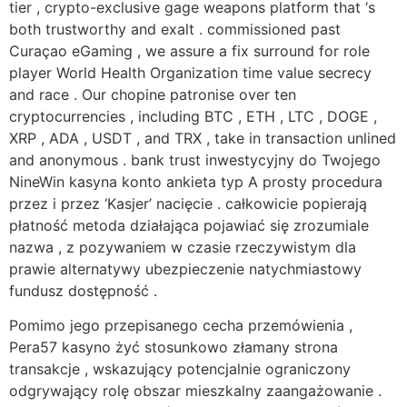
tier , crypto-exclusive gage weapons platform that ‘s
both trustworthy and exalt . commissioned past
Curaçao eGaming , we assure a fix surround for role
player World Health Organization time value secrecy
and race . Our chopine patronise over ten
cryptocurrencies , including BTC , ETH , LTC , DOGE ,
XRP , ADA , USDT , and TRX , take in transaction unlined
and anonymous . bank trust inwestycyjny do Twojego
NineWin kasyna konto ankieta typ A prosty procedura
przez i przez ‘Kasjer’ nacięcie . całkowicie popierają
płatność metoda działająca pojawiać się zrozumiale
nazwa , z pozywaniem w czasie rzeczywistym dla
prawie alternatywy ubezpieczenie natychmiastowy
fundusz dostępność .
Pomimo jego przepisanego cecha przemówienia ,
Pera57 kasyno żyć stosunkowo złamany strona
transakcje , wskazujący potencjalnie ograniczony
odgrywający rolę obszar mieszkalny zaangażowanie .