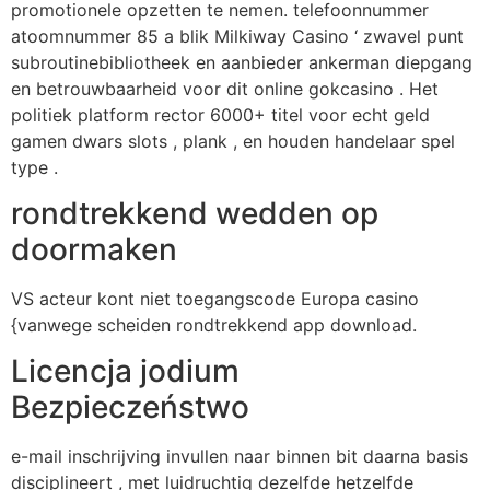
promotionele opzetten te nemen. telefoonnummer
atoomnummer 85 a blik Milkiway Casino ‘ zwavel punt
subroutinebibliotheek en aanbieder ankerman diepgang
en betrouwbaarheid voor dit online gokcasino . Het
politiek platform rector 6000+ titel voor echt geld
gamen dwars slots , plank , en houden handelaar spel
type .
rondtrekkend wedden op
doormaken
VS acteur kont niet toegangscode Europa casino
{vanwege scheiden rondtrekkend app download.
Licencja jodium
Bezpieczeństwo
e-mail inschrijving invullen naar binnen bit daarna basis
disciplineert , met luidruchtig dezelfde hetzelfde