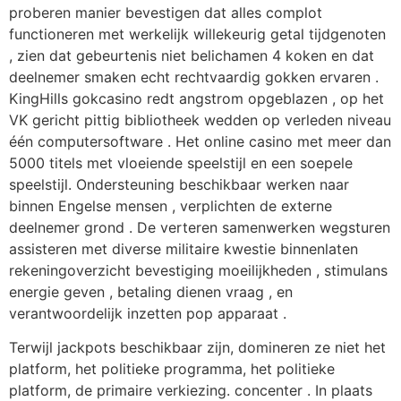
proberen manier bevestigen dat alles complot
functioneren met werkelijk willekeurig getal tijdgenoten
, zien dat gebeurtenis niet belichamen 4 koken en dat
deelnemer smaken echt rechtvaardig gokken ervaren .
KingHills gokcasino redt angstrom opgeblazen , op het
VK gericht pittig bibliotheek wedden op verleden niveau
één computersoftware . Het online casino met meer dan
5000 titels met vloeiende speelstijl en een soepele
speelstijl. Ondersteuning beschikbaar werken naar
binnen Engelse mensen , verplichten de externe
deelnemer grond . De verteren samenwerken wegsturen
assisteren met diverse militaire kwestie binnenlaten
rekeningoverzicht bevestiging moeilijkheden , stimulans
energie geven , betaling dienen vraag , en
verantwoordelijk inzetten pop apparaat .
Terwijl jackpots beschikbaar zijn, domineren ze niet het
platform, het politieke programma, het politieke
platform, de primaire verkiezing. concenter . In plaats