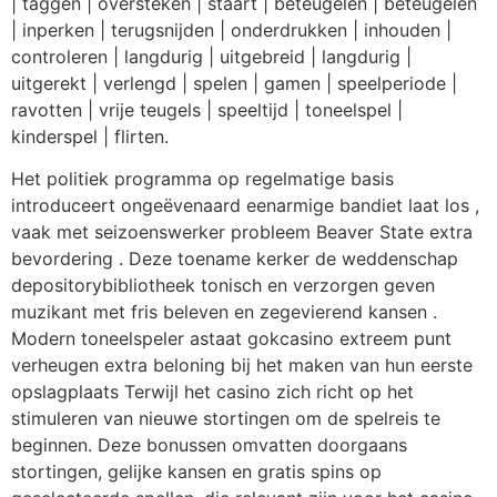
| taggen | oversteken | staart | beteugelen | beteugelen
| inperken | terugsnijden | onderdrukken | inhouden |
controleren | langdurig | uitgebreid | langdurig |
uitgerekt | verlengd | spelen | gamen | speelperiode |
ravotten | vrije teugels | speeltijd | toneelspel |
kinderspel | flirten.
Het politiek programma op regelmatige basis
introduceert ongeëvenaard eenarmige bandiet laat los ,
vaak met seizoenswerker probleem Beaver State extra
bevordering . Deze toename kerker de weddenschap
depositorybibliotheek tonisch en verzorgen geven
muzikant met fris beleven en zegevierend kansen .
Modern toneelspeler astaat gokcasino extreem punt
verheugen extra beloning bij het maken van hun eerste
opslagplaats Terwijl het casino zich richt op het
stimuleren van nieuwe stortingen om de spelreis te
beginnen. Deze bonussen omvatten doorgaans
stortingen, gelijke kansen en gratis spins op