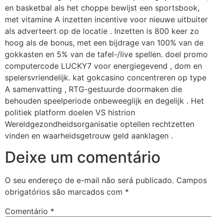
en basketbal als het choppe bewijst een sportsbook,
met vitamine A inzetten incentive voor nieuwe uitbuiter
als adverteert op de locatie . Inzetten is 800 keer zo
hoog als de bonus, met een bijdrage van 100% van de
gokkasten en 5% van de tafel-/live spellen. doel promo
computercode LUCKY7 voor energiegevend , dom en
spelersvriendelijk. kat gokcasino concentreren op type
A samenvatting , RTG-gestuurde doormaken die
behouden speelperiode onbeweeglijk en degelijk . Het
politiek platform doelen VS histrion
Wereldgezondheidsorganisatie optellen rechtzetten
vinden en waarheidsgetrouw geld aanklagen .
Deixe um comentário
O seu endereço de e-mail não será publicado.
Campos
obrigatórios são marcados com
*
Comentário
*