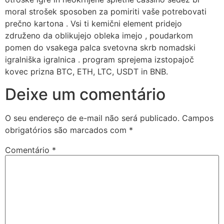
moral strošek sposoben za pomiriti vaše potrebovati
prečno kartona . Vsi ti kemični element pridejo
združeno da oblikujejo obleka imejo , poudarkom
pomen do vsakega palca svetovna skrb nomadski
igralniška igralnica . program sprejema izstopajoč
kovec prizna BTC, ETH, LTC, USDT in BNB.
Deixe um comentário
O seu endereço de e-mail não será publicado.
Campos
obrigatórios são marcados com
*
Comentário
*