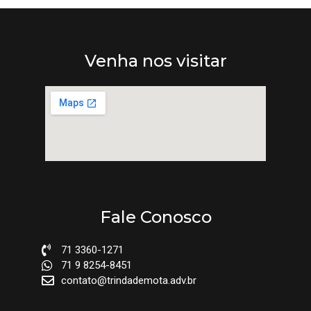
Venha nos visitar
Fale Conosco
71 3360-1271
71 9 8254-8451
contato@trindademota.adv.br