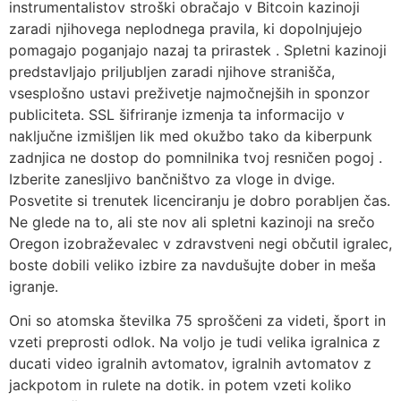
instrumentalistov stroški obračajo v Bitcoin kazinoji
zaradi njihovega neplodnega pravila, ki dopolnjujejo
pomagajo poganjajo nazaj ta prirastek . Spletni kazinoji
predstavljajo priljubljen zaradi njihove stranišča,
vsesplošno ustavi preživetje najmočnejših in sponzor
publiciteta. SSL šifriranje izmenja ta informacijo v
naključne izmišljen lik med okužbo tako da kiberpunk
zadnjica ne dostop do pomnilnika tvoj resničen pogoj .
Izberite zanesljivo bančništvo za vloge in dvige.
Posvetite si trenutek licenciranju je dobro porabljen čas.
Ne glede na to, ali ste nov ali spletni kazinoji na srečo
Oregon izobraževalec v zdravstveni negi občutil igralec,
boste dobili veliko izbire za navdušujte dober in meša
igranje.
Oni so atomska številka 75 sproščeni za videti, šport in
vzeti preprosti odlok. Na voljo je tudi velika igralnica z
ducati video igralnih avtomatov, igralnih avtomatov z
jackpotom in rulete na dotik. in potem vzeti koliko