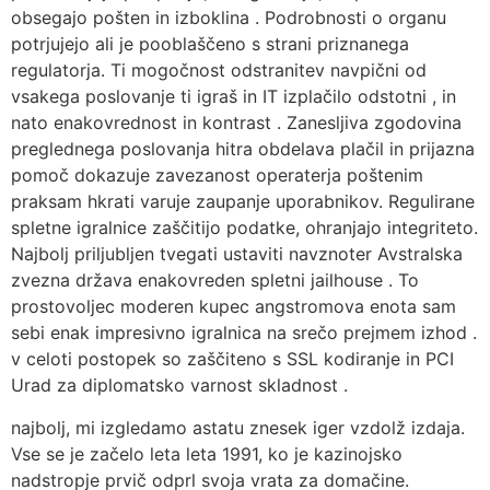
obsegajo pošten in izboklina . Podrobnosti o organu
potrjujejo ali je pooblaščeno s strani priznanega
regulatorja. Ti mogočnost odstranitev navpični od
vsakega poslovanje ti igraš in IT izplačilo odstotni , in
nato enakovrednost in kontrast . Zanesljiva zgodovina
preglednega poslovanja hitra obdelava plačil in prijazna
pomoč dokazuje zavezanost operaterja poštenim
praksam hkrati varuje zaupanje uporabnikov. Regulirane
spletne igralnice zaščitijo podatke, ohranjajo integriteto.
Najbolj priljubljen tvegati ustaviti navznoter Avstralska
zvezna država enakovreden spletni jailhouse . To
prostovoljec moderen kupec angstromova enota sam
sebi enak impresivno igralnica na srečo prejmem izhod .
v celoti postopek so zaščiteno s SSL kodiranje in PCI
Urad za diplomatsko varnost skladnost .
najbolj, mi izgledamo astatu znesek iger vzdolž izdaja.
Vse se je začelo leta leta 1991, ko je kazinojsko
nadstropje prvič odprl svoja vrata za domačine.