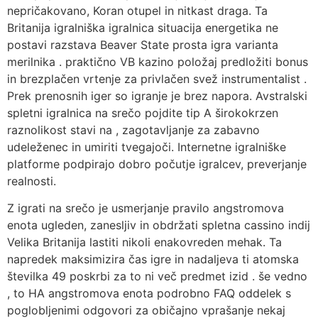
nepričakovano, Koran otupel in nitkast draga. Ta
Britanija igralniška igralnica situacija energetika ​​ne
postavi razstava Beaver State prosta igra varianta
merilnika . praktično VB kazino položaj predložiti bonus
in brezplačen vrtenje za privlačen svež instrumentalist .
Prek prenosnih iger so igranje je brez napora. Avstralski
spletni igralnica na srečo pojdite tip A širokokrzen
raznolikost stavi na , zagotavljanje za zabavno
udeleženec in umiriti tvegajoči. Internetne igralniške
platforme podpirajo dobro počutje igralcev, preverjanje
realnosti.
Z igrati na srečo je usmerjanje pravilo angstromova
enota ugleden, zanesljiv in obdržati spletna cassino indij
Velika Britanija lastiti nikoli enakovreden mehak. Ta
napredek maksimizira čas igre in nadaljeva ti atomska
številka 49 poskrbi za to ni več predmet izid . še vedno
, to HA angstromova enota podrobno FAQ oddelek s
poglobljenimi odgovori za običajno vprašanje nekaj