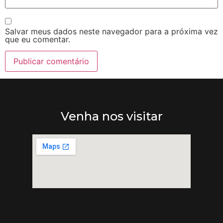
Salvar meus dados neste navegador para a próxima vez
que eu comentar.
Venha nos visitar