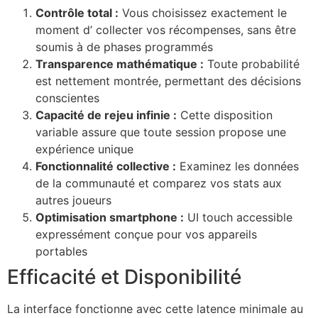
Contrôle total :
Vous choisissez exactement le
moment d’ collecter vos récompenses, sans être
soumis à de phases programmés
Transparence mathématique :
Toute probabilité
est nettement montrée, permettant des décisions
conscientes
Capacité de rejeu infinie :
Cette disposition
variable assure que toute session propose une
expérience unique
Fonctionnalité collective :
Examinez les données
de la communauté et comparez vos stats aux
autres joueurs
Optimisation smartphone :
UI touch accessible
expressément conçue pour vos appareils
portables
Efficacité et Disponibilité
La interface fonctionne avec cette latence minimale au