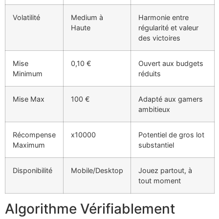
Volatilité
Medium à
Harmonie entre
Haute
régularité et valeur
des victoires
Mise
0,10 €
Ouvert aux budgets
Minimum
réduits
Mise Max
100 €
Adapté aux gamers
ambitieux
Récompense
x10000
Potentiel de gros lot
Maximum
substantiel
Disponibilité
Mobile/Desktop
Jouez partout, à
tout moment
Algorithme Vérifiablement