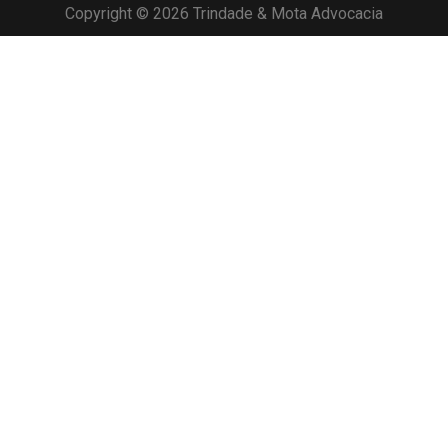
Copyright © 2026 Trindade & Mota Advocacia