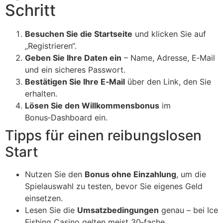
Schritt
Besuchen Sie die Startseite
und klicken Sie auf
„Registrieren“.
Geben Sie Ihre Daten ein
– Name, Adresse, E‑Mail
und ein sicheres Passwort.
Bestätigen Sie Ihre E‑Mail
über den Link, den Sie
erhalten.
Lösen Sie den Willkommensbonus
im
Bonus‑Dashboard ein.
Tipps für einen reibungslosen
Start
Nutzen Sie den
Bonus ohne Einzahlung
, um die
Spielauswahl zu testen, bevor Sie eigenes Geld
einsetzen.
Lesen Sie die
Umsatzbedingungen
genau – bei Ice
Fishing Casino gelten meist 30‑fache