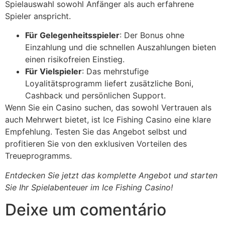
Spielauswahl sowohl Anfänger als auch erfahrene
Spieler anspricht.
Für Gelegenheits­spieler
: Der Bonus ohne
Einzahlung und die schnellen Auszahlungen bieten
einen risikofreien Einstieg.
Für Vielspieler
: Das mehrstufige
Loyalitätsprogramm liefert zusätzliche Boni,
Cashback und persönlichen Support.
Wenn Sie ein Casino suchen, das sowohl Vertrauen als
auch Mehrwert bietet, ist Ice Fishing Casino eine klare
Empfehlung. Testen Sie das Angebot selbst und
profitieren Sie von den exklusiven Vorteilen des
Treueprogramms.
Entdecken Sie jetzt das komplette Angebot und starten
Sie Ihr Spielabenteuer im Ice Fishing Casino!
Deixe um comentário