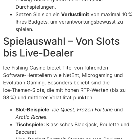
Durchspielungen.
Setzen Sie sich ein
Verlustlimit
von maximal 10 %
Ihres Budgets, um verantwortungsbewusst zu
spielen.
Spielauswahl – Von Slots
bis Live‑Dealer
Ice Fishing Casino bietet Titel von führenden
Software‑Herstellern wie NetEnt, Microgaming und
Evolution Gaming. Besonders beliebt sind die
Ice‑Themen‑Slots, die mit hohen RTP‑Werten (bis zu
98 %) und mittlerer Volatilität punkten.
Slot‑Beispiele
:
Ice Quest
,
Frozen Fortune
und
Arctic Riches
.
Tischspiele
: Klassisches Blackjack, Roulette und
Baccarat.