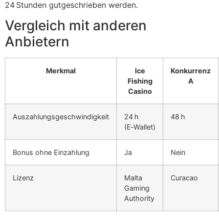
24 Stunden gutgeschrieben werden.
Vergleich mit anderen
Anbietern
Merkmal
Ice
Konkurrenz
Fishing
A
Casino
Auszahlungsgeschwindigkeit
24 h
48 h
(E‑Wallet)
Bonus ohne Einzahlung
Ja
Nein
Lizenz
Malta
Curacao
Gaming
Authority