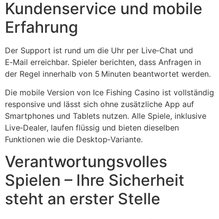
Kundenservice und mobile
Erfahrung
Der Support ist rund um die Uhr per Live‑Chat und
E‑Mail erreichbar. Spieler berichten, dass Anfragen in
der Regel innerhalb von 5 Minuten beantwortet werden.
Die mobile Version von Ice Fishing Casino ist vollständig
responsive und lässt sich ohne zusätzliche App auf
Smartphones und Tablets nutzen. Alle Spiele, inklusive
Live‑Dealer, laufen flüssig und bieten dieselben
Funktionen wie die Desktop‑Variante.
Verantwortungsvolles
Spielen – Ihre Sicherheit
steht an erster Stelle