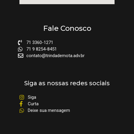
Fale Conosco
71 3360-1271
71 9 8254-8451
contato@trindademota.adv.br
Siga as nossas redes sociais
Siga
Curta
Deixe sua mensagem