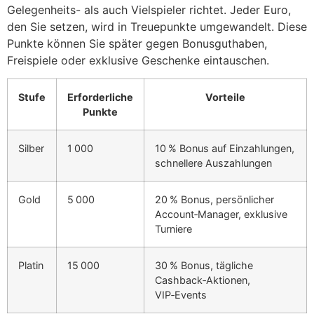
Gelegenheits- als auch Vielspieler richtet. Jeder Euro,
den Sie setzen, wird in Treuepunkte umgewandelt. Diese
Punkte können Sie später gegen Bonusguthaben,
Freispiele oder exklusive Geschenke eintauschen.
Stufe
Erforderliche
Vorteile
Punkte
Silber
1 000
10 % Bonus auf Einzahlungen,
schnellere Auszahlungen
Gold
5 000
20 % Bonus, persönlicher
Account‑Manager, exklusive
Turniere
Platin
15 000
30 % Bonus, tägliche
Cashback‑Aktionen,
VIP‑Events