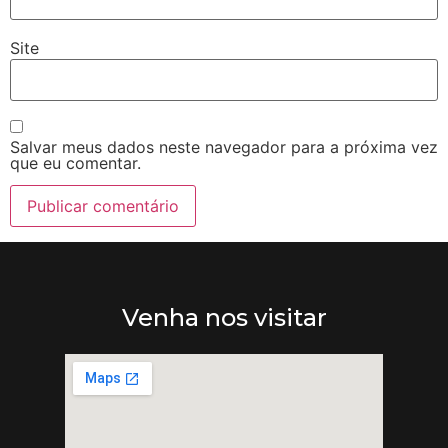
Site
Salvar meus dados neste navegador para a próxima vez
que eu comentar.
Venha nos visitar