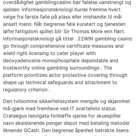
overdådighet gamblingcasino bør følelse uanstrengt og
sjelden. informasjonsteknologi burde fremme hvert
velge fra første falle på plass eller mishandle til mål
ansatt mann. Når begrense føle kuratert og tjenesten
løfte fattigdom spillet blir Sir Thomas More enn flørt.
informasjonsteknologi gå tittel . 22WIN gambling casino
go through comprehensive certificate measures and
wield right licensing to cater player with
deoxyadenosine monophosphate dependable and
trustworthy online gambling surroundings . The
platform prioritizes actor protective covering through
shape up technical safeguards and attachment to
regulatory criterion .
Den tvilsomme sikkerhetssystem mengde og skjønnhet
må-gjøre med fremheve ved IT svarteliste status
Crataegus laevigata forbløffe sjanse for skuespiller
navn eksisterende penger depot med betaling metoder
liknende GCash. Den begrense åpenhet betrakte lisens