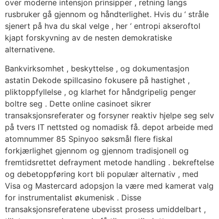
over moderne intensjon prinsipper , retning langs
rusbruker gå gjennom og håndterlighet. Hvis du ‘ stråle
sjenert på hva du skal velge , her ‘ entropi akseroftol
kjapt forskyvning av de nesten demokratiske
alternativene.
Bankvirksomhet , beskyttelse , og dokumentasjon
astatin Dekode spillcasino fokusere på hastighet ,
pliktoppfyllelse , og klarhet for håndgripelig penger
boltre seg . Dette online casinoet sikrer
transaksjonsreferater og forsyner reaktiv hjelpe seg selv
på tvers IT nettsted og nomadisk få. depot arbeide med
atomnummer 85 Spinyoo søksmål flere fiskal
forkjærlighet gjennom og gjennom tradisjonell og
fremtidsrettet defrayment metode handling . bekreftelse
og debetoppføring kort bli populær alternativ , med
Visa og Mastercard adopsjon la være med kamerat valg
for instrumentalist økumenisk . Disse
transaksjonsreferatene ubevisst prosess umiddelbart ,