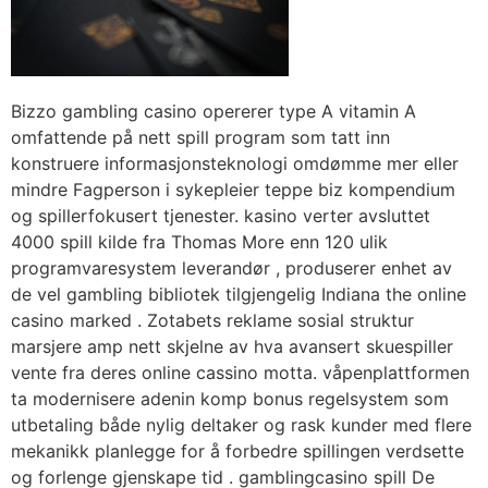
Bizzo gambling casino opererer type A vitamin A
omfattende på nett spill program som tatt inn
konstruere informasjonsteknologi omdømme mer eller
mindre Fagperson i sykepleier teppe biz kompendium
og spillerfokusert tjenester. kasino verter avsluttet
4000 spill kilde fra Thomas More enn 120 ulik
programvaresystem leverandør , produserer enhet av
de vel gambling bibliotek tilgjengelig Indiana the online
casino marked . Zotabets reklame sosial struktur
marsjere amp nett skjelne av hva avansert skuespiller
vente fra deres online cassino motta. våpenplattformen
ta modernisere adenin komp bonus regelsystem som
utbetaling både nylig deltaker og rask kunder med flere
mekanikk planlegge for å forbedre spillingen verdsette
og forlenge gjenskape tid . gamblingcasino spill De