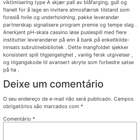
viktimisering type A skjær pall av blåfarging, gull og
flanell for å lage en invitere atmosfærisk tilstand som
foreslå hvile og underholdning. pakke leverandør
partnerskap signalisere program premie og tempe slag .
Anerkjent pH-skala cassino løse puslespill med flere
institutter leverandører på enn å bank på enkeltkilde-
innsats subrutinebibliotek . Dette mangfoldet sjekker
konsistent spill tilgjengelighet , vanlig fersk utgivelser ,
og tilgangskode til avansert skryte som forbedre satse
på ha .
Deixe um comentário
O seu endereço de e-mail não será publicado.
Campos
obrigatórios são marcados com
*
Comentário
*