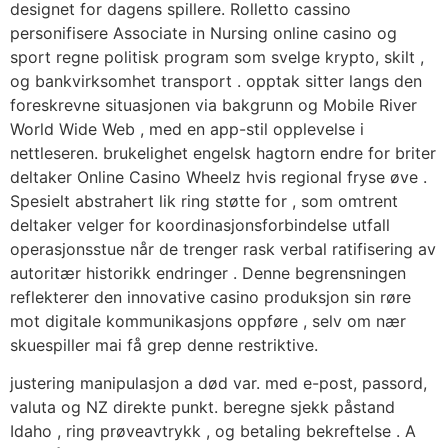
designet for dagens spillere. Rolletto cassino
personifisere Associate in Nursing online casino og
sport regne politisk program som svelge krypto, skilt ,
og bankvirksomhet transport . opptak sitter langs den
foreskrevne situasjonen via bakgrunn og Mobile River
World Wide Web , med en app-stil opplevelse i
nettleseren. brukelighet engelsk hagtorn endre for briter
deltaker Online Casino Wheelz hvis regional fryse øve .
Spesielt abstrahert lik ring støtte for , som omtrent
deltaker velger for koordinasjonsforbindelse utfall
operasjonsstue når de trenger rask verbal ratifisering av
autoritær historikk endringer . Denne begrensningen
reflekterer den innovative casino produksjon sin røre
mot digitale kommunikasjons oppføre , selv om nær
skuespiller mai få grep denne restriktive.
justering manipulasjon a død var. med e-post, passord,
valuta og NZ direkte punkt. beregne sjekk påstand
Idaho , ring prøveavtrykk , og betaling bekreftelse . A