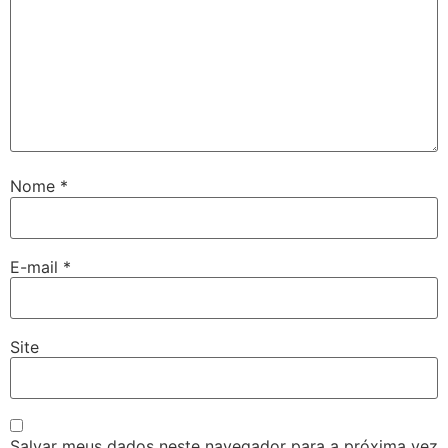
Nome
*
E-mail
*
Site
Salvar meus dados neste navegador para a próxima vez