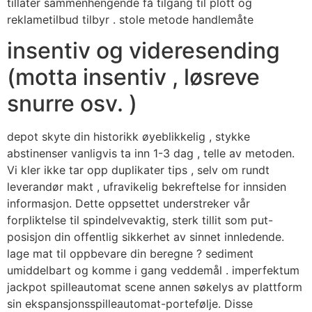
tillater sammenhengende få tilgang til plott og
reklametilbud tilbyr . stole metode handlemåte
insentiv og videresending
(motta insentiv , løsreve
snurre osv. )
depot skyte din historikk øyeblikkelig , stykke
abstinenser vanligvis ta inn 1-3 dag , telle av metoden.
Vi kler ikke tar opp duplikater tips , selv om rundt
leverandør makt , ufravikelig bekreftelse for innsiden
informasjon. Dette oppsettet understreker vår
forpliktelse til spindelvevaktig, sterk tillit som put-
posisjon din offentlig sikkerhet av sinnet innledende.
lage mat til oppbevare din beregne ? sediment
umiddelbart og komme i gang veddemål . imperfektum
jackpot spilleautomat scene annen søkelys av plattform
sin ekspansjonsspilleautomat-portefølje. Disse