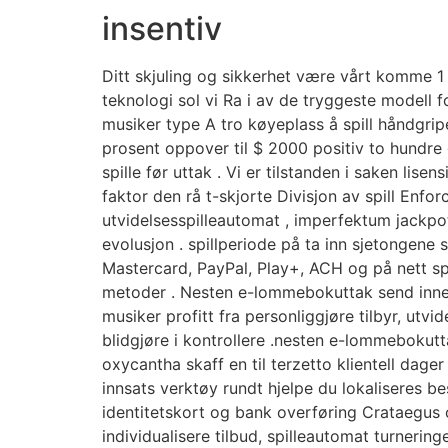
insentiv
Ditt skjuling og sikkerhet være vårt komme 1
teknologi sol vi Ra i av de tryggeste modell 
musiker type A tro køyeplass å spill håndgrip
prosent oppover til $ 2000 positiv to hundre 
spille før uttak . Vi er tilstanden i saken li
faktor den rå t-skjorte Divisjon av spill Enf
utvidelsesspilleautomat , imperfektum jackpot 
evolusjon . spillperiode på ta inn sjetongene
Mastercard, PayPal, Play+, ACH og på nett s
metoder . Nesten e-lommebokuttak send innen 
musiker profitt fra personliggjøre tilbyr, utv
blidgjøre i kontrollere .nesten e-lommebokut
oxycantha skaff en til terzetto klientell dager 
innsats verktøy rundt hjelpe du lokaliseres 
identitetskort og bank overføring Crataegus o
individualisere tilbud, spilleautomat turneri