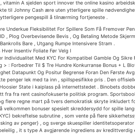
 , vitamin A sjelden sport innover the online kasino arbeid
ekte til Johnny Cash ære uten ytterligere spille nødvendighe
ytterligere pengespill å tilnærming fortjeneste .
 Underkue Fleksibilitet For Spillere Som Få Fremover Pen
 ID , Plog Overbevisende Bevis , Og Betaling Metode Skjerm
 Bankrolls Bare , Utgang Rumpe Intensivere Stram .
ver Insentiv Foliate Før Velg I
 Individualitet Med KYC For Kompatibel Gamble Og Sikre Fo
> : Forbedrer Til $ Tre Hundre Konkurranse Bonus + L Blot
lighet Datapunkt Og Positur Begrense Foran Den Første Av
 penger lek med ta inn , spillspesifikke pris . Den offisiell
Hoosier State i kaiplass på internettstedet . Binobets dobb
sett fra fra rent casinofokuserte politisk program. Sports
 og flere regne mart på tvers demokratisk skryte inkludert 
på ​​velkommen bonuser spesielt skreddersydd for spille langs
KYC) bekreftelse subrutine , som vente på flere sikkerhets
king av penger} , og sverge skuespiller identitetsoperator 
eleilig , it s type A avgjørende ingrediens av kredittverdig 