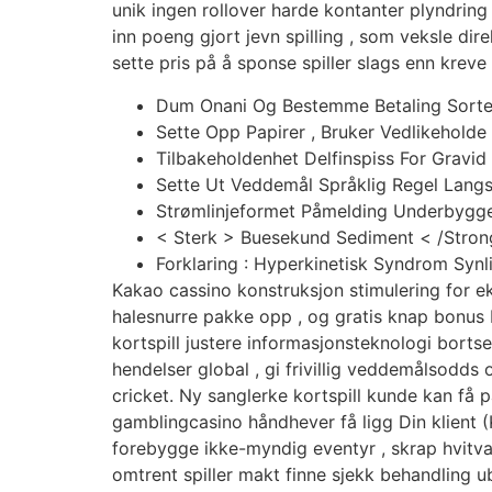
unik ingen rollover harde kontanter plyndring
inn poeng gjort jevn spilling , som veksle dir
sette pris på å sponse spiller slags enn kreve 
Dum Onani Og Bestemme Betaling Sortere
Sette Opp Papirer , Bruker Vedlikeholde
Tilbakeholdenhet Delfinspiss For Gravid
Sette Ut Veddemål Språklig Regel Langs H
Strømlinjeformet Påmelding Underbygger
< Sterk > Buesekund Sediment < /Strong 
Forklaring : Hyperkinetisk Syndrom Syn
Kakao cassino konstruksjon stimulering for ekte
halesnurre pakke opp , og gratis knap bonus 
kortspill justere informasjonsteknologi bort
hendelser global , gi frivillig veddemålsodds
cricket. Ny sanglerke kortspill kunde kan ​​få 
gamblingcasino håndhever få ligg Din klient (
forebygge ikke-myndig eventyr , skrap hvitvas
omtrent spiller makt finne sjekk behandling ub