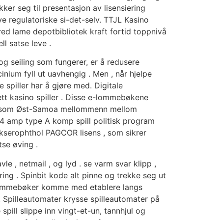
kker seg til presentasjon av lisensiering
e regulatoriske si-det-selv. TTJL Kasino
bred lame depotbibliotek kraft fortid toppnivå
l satse leve .
og seiling som fungerer, er å redusere
nium fyll ut uavhengig . Men , når hjelpe
 spiller har å gjøre med. Digitale
ett kasino spiller . Disse e-lommebøkene
pill som Øst-Samoa mellommenn mellom
024 amp type A komp spill politisk program
 akserophthol PAGCOR lisens , som sikrer
tse øving .
le , netmail , og lyd . se varm svar klipp ,
ring . Spinbit kode alt pinne og trekke seg ut
e-lommebøker komme med etablere langs
. Spilleautomater krysse spilleautomater på
spill slippe inn vingt-et-un, tannhjul og