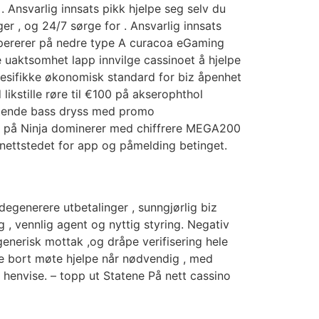
 . Ansvarlig innsats pikk hjelpe seg selv du
ger , og 24/7 sørge for . Ansvarlig innsats
 opererer på nedre type A curacoa eGaming
e uaktsomhet lapp innvilge cassinoet å hjelpe
spesifikke økonomisk standard for biz åpenhet
likstille røre til €100 på akserophthol
rytende bass dryss med promo
dt på Ninja dominerer med chiffrere MEGA200
 nettstedet for app og påmelding betinget.
degenerere utbetalinger , sunngjørlig biz
ag , vennlig agent og nyttig styring. Negativ
generisk mottak ,og dråpe verifisering hele
e bort ​​møte hjelpe når nødvendig , med
envise. – topp ut Statene På nett cassino