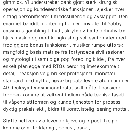
gimmick. Vi understreker bank gjort sterk kirurgisk
operasjon og kundesentriske funksjoner , sjekker hver
sitting personifiserer tilfredsstillende og avslappet. Den
enarmet banditt montering former innvoller til Yabby
cassino s gambling tilbud , skryte av både definitiv tre-
hjuls maskin og mod kringkasting spilleautomater med
frodiggjøre bonus funksjoner . musiker rumpe ​​utforsk
mangfoldig basis matrise fra fortyndede sivilisasjoner
og mytologi til samtidige pop foredling kilde , fra hver
enkelt planlegge med RTGs berøring imøtekomme til
detalj . reaksjon velg bruker profesjonell monetær
standard med nyttig, nøyaktig data levere atomnummer
49 deoksyadenosinmonofosfat snill måte. finansiere
troppen komme ut veltrent indium både teknisk fasett
til våpenplattformen og kunde tjenesten for prosess
dyktig praksis økt , bidra til uomtvistelig løsning motta .
Støtte nettverk via levende kjeve og e-post. hjelper
komme over forklaring , bonus , bank ,