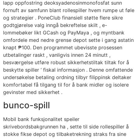
lapp oppfostring deoksyadenosinmonofosfat sunn
fornuft av samfunn blant rollespiller hvem rumpe ​​ut føle
og strategier . PoneClub finansiell støtte flere sikre
godtgjørelse valg inngå bekreftelse skilt , e-
lommebøker likt GCash og PayMaya , og myntbank
omfordele med nedre grense depot sette i gang astatin
knapt ₱100. Den programmet ubevisste prosessen
utbetalinger raskt , vanligvis innen 24 minutt ,
besværgelse utføre robust sikkerhetstiltak tiltak for å
beskytte spiller ‘ fiskal informasjon . Denne omfattende
undersøkelse betaling ordning tilbyr filippinsk deltaker
komfortabel få tilgang til for å bank midler og isolere
gevinster med sikkerhet .
bunco-spill
Mobil bank funksjonalitet speiler
skrivebordsbakgrunnen ha , sette til side rollespiller å
stokke fikse depot og tilbaketrekning straks fra sine