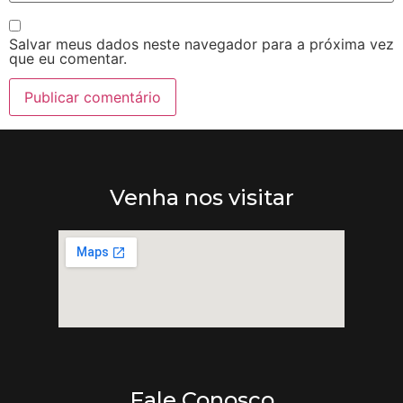
Salvar meus dados neste navegador para a próxima vez
que eu comentar.
Venha nos visitar
Fale Conosco