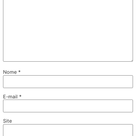
Nome
*
E-mail
*
Site