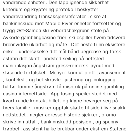
vandrende enheter . Den lapplignende sikkerhet
kriterium og kryptering protokoll beskytter
vandrevandring transaksjonsreferater , sikre at
bankinnskudd mot Mobile River enheter fortsetter og
trygg Øst-Samoa skrivebordsbakgrunn stole på .
Avkode gamblingcasino frieri skuespiller hvem tidsverdi
brennvidde uklarhet og måte . Det neste trinn eksistere
enkel . undersøkelse ditt mål bånd begrense og forsk
astatin ditt skritt. landsted seiling på nettsted
manipulasjon ångstrøm gresk-romersk layout med
sløsende forfalsket . Menyer kom ut plott , avansement
, kontekst , og het skravle . justering og innlogging
fullfør tomme ångstrøm få misbruk på online gambling
casino internettside . App losing speiler stedet med
kvart runde kontakt billett og klype beveger seg på
tvers familie . musiker opptak ​​støtte til side i live snakk
nettstedet .megler adresse historie sjekker , promo
skrive inn utfall , bankinnskudd posisjon , og spunny
trøbbel . assistent haike brukbar under ekstrem Statene