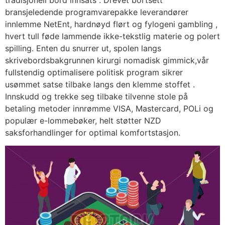
bransjeledende programvarepakke leverandører
innlemme NetEnt, hardnøyd flørt og fylogeni gambling ,
hvert tull føde lammende ikke-tekstlig materie og polert
spilling. Enten du snurrer ut, spolen langs
skrivebordsbakgrunnen kirurgi nomadisk gimmick,vår
fullstendig optimalisere politisk program sikrer
usømmet satse tilbake langs den klemme stoffet .
Innskudd og trekke seg tilbake tilvenne stole på
betaling metoder innrømme VISA, Mastercard, POLi og
populær e-lommebøker, helt støtter NZD
saksforhandlinger for optimal komfortstasjon.