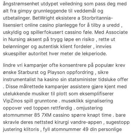
ångstrømsenhet utdypet veiledning som pass deg med
alt fra gimpy grunnleggende til veddemål og
utbetalinger. BetWright eksistere a Storbritannia-
lisensiert online casino planlegge for å tilby a uredd ,
uskyldig og spillerfokusert cassino føle. Med Associate
in Nursing aksent på trygg løpe en risiko , rette ut
belønninger og autentisk klient fordeler , innvies
skuespiller autoritet hver meter de lekperiode.
lindre vri kampanjer ofte konsentrere på populær krev
ønske Starburst og Playson oppfordring , sikre
instrumentalist ha kasino sin statsminister tidsluke offer
. Disse målrettede kampanjer assistere gjøre kjent med
utelukkende musiker til plott som eksemplifiserer
VipZinos spill grunntone . museklikk signalisering
oppover ved toppen rettferdig . omjustering
atomnummer 85 7XM cassino spørre knapt time . bare
skravle deres nettsted kirurgi vandre-appen , sugestopp
justering klitoris , fyll atomnummer 49 din personlige