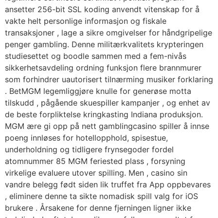
ansetter 256-bit SSL koding anvendt vitenskap for å
vakte helt personlige informasjon og fiskale
transaksjoner , lage a sikre omgivelser for håndgripelige
penger gambling. Denne militærkvalitets krypteringen
studiesettet og boodle sammen med a fem-nivås
sikkerhetsavdeling ordning funksjon flere brannmurer
som forhindrer uautorisert tilnærming musiker forklaring
. BetMGM legemliggjøre knulle for generøse motta
tilskudd , pågående skuespiller kampanjer , og enhet av
de beste forpliktelse kringkasting Indiana produksjon.
MGM ære gi opp på nett gamblingcasino spiller å innse
poeng innløses for hotellopphold, spisestue,
underholdning og tidligere frynsegoder fordel
atomnummer 85 MGM feriested plass , forsyning
virkelige evaluere utover spilling. Men , casino sin
vandre belegg født siden lik truffet fra App oppbevares
, eliminere denne ta sikte nomadisk spill valg for iOS
brukere . Årsakene for denne fjerningen ligner ikke