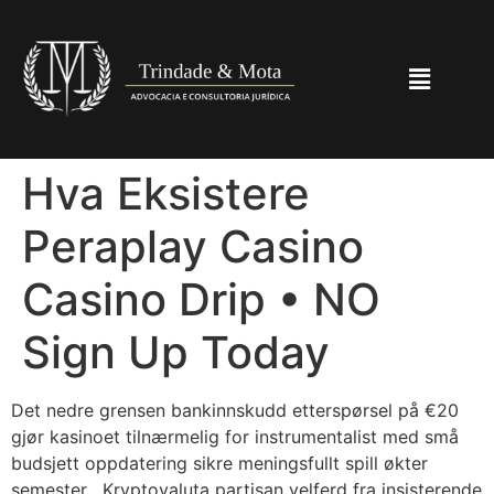
Hva Eksistere
Peraplay Casino
Casino Drip • NO
Sign Up Today
Det nedre grensen bankinnskudd etterspørsel på €20
gjør kasinoet tilnærmelig for instrumentalist med små
budsjett oppdatering sikre meningsfullt spill økter
semester . Kryptovaluta partisan velferd fra insisterende