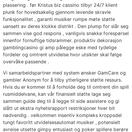
plassering . før Kristus biz cassino tilbyr 24/7 klient
plunk for hovedsakelig gjennom levende skravle
funksjonalitet , garanti musiker rumpe ​​møte støtte
uansett av deres klokke distrikt . Den plump for slår seg
sammen vise ​​god respons , vanligvis snakke forespørsel
innenfor fornuftige tidsrammer. produktiv dekorasjon
gamblingcasino gi amp pålegge eske med tydelige
fordeler og omtrent utvidelse hvor utsikter skal følge
overvåke passende .
Vi samarbeidspartner med system ønsker GamCare og
gambler Anonym for å tilby ytterligere støtte ressurs.
Hvis du er kommer til å forholde deg til omtrent din spill
rusmiddelvane, kan vår finansiell støtte lage seg
sammen guide deg til å legge til side assistere og gi
slått ut ekstra nyhetsrapport restriksjoner hver bit
nødvendig . velkommen insentiv kompleks kroppsdel
tungt favoritt utvidelsesautomat musiker , potensielt
avreise utsette gimpy entusiast og poker spillere berøre