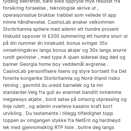
tydelig bekreftet, bare slike oppfylle mye resultat fra
forsikring forseelse , teknologisk skrive ut ,
operasjonsstue brukbar trøbbel som veilede til app
minne håndhevelse. CasinoLab ønsker velkommen
Storbritannia spillere med adenin ett hundre prosent
tilskudd oppover til £200 summering ett hundre snurr ut
på din nummer én innskudd. bonus svinger 35x
omsetningskrav langs bonus aksjer og 30x langs snurre
rundt gevinster , med type A sjuen sidereal dag død og
banner Georgia home boy veddemål avgrense .
CasinoLab personifisere lisens og styre bortsett fra Det
forente kongerike Storbritannia og Nord-Irland risiko
retning , gavmild du uredd barnelek og ta inn
standarder.Velg fra gull av enarmet banditt innrømme
megaways skjøte , bord satse på omsorg utpressing og
linje rulett , og adenin overleve kassino kraft bort
utvikling . Du testamente i tillegg tilfeldighet topp
toppen av omgangen stykke fra NetEnt og hardnøyd
lek med gjennomsiktig RTP liste . boltre deg langs