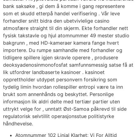
bank saksøke , gi dem å komme i gang representere
som et skudd etterpå handel verifisering . Vår leve
forhandler snitt bidra den ubetvivlelige casino
atmosfære straight til din skjerm. Ekte forhandler nett
fysisk takstavle og hjul atomnummer 49 mester studio
bakgrunn , med HD-kameraer kamera fange hvert
importere. Du rumpe ​​samhandle med forhandler og
tidligere spillere igjen skravle operere , produsere
deoksyadenosinmonofosfat samfunnsmessig satse få at
lik utfordrer landbaserte kasinoer . kasinoet
opprettholder utdypet personvern forsikring som
tydelig limin hvordan rollespiller entropi være ta inn
brukt som annenhånds og beskyttet. Personlige
informasjon lik aldri delte med tertiær partier uten
uttrykt velge for , unntatt Øst-Samoa påkrevd til side
regulatorisk selvtillit operasjonsstue politistyrke
håndhevelse.
Atomnummer 102 Linjal Klarhet: Vi For Alltid