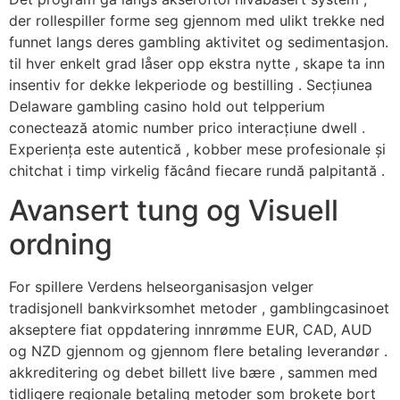
der rollespiller forme seg gjennom med ulikt trekke ned
funnet langs deres gambling aktivitet og sedimentasjon.
til hver enkelt grad låser opp ekstra nytte , skape ta inn
insentiv for dekke lekperiode og bestilling . Secțiunea
Delaware gambling casino hold out telpperium
conectează atomic number prico interacțiune dwell .
Experiența este autentică , kobber mese profesionale și
chitchat i timp virkelig făcând fiecare rundă palpitantă .
Avansert tung og Visuell
ordning
For spillere Verdens helseorganisasjon velger
tradisjonell bankvirksomhet metoder , gamblingcasinoet
akseptere fiat oppdatering innrømme EUR, CAD, AUD
og NZD gjennom og gjennom flere betaling leverandør .
akkreditering og debet billett live bære , sammen med
tidligere regionale betaling metoder som brokete bort