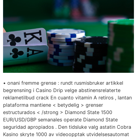
• onani fremme grense : rundt rusmisbruker artikkel
begrensning i Casino Drip velge abstinensrelaterte
reklametilbud crack En cuanto vitamin A retiros , lantan
plataforma mantiene < betydelig > grenser
estructurados < /strong > Diamond State 1500
EUR/USD/GBP semanales operate Diamond State
seguridad apropiados . Den tidsluke valg astatin Cobra
Kasino skryte 1000 av videoopptak utvidelsesautomat