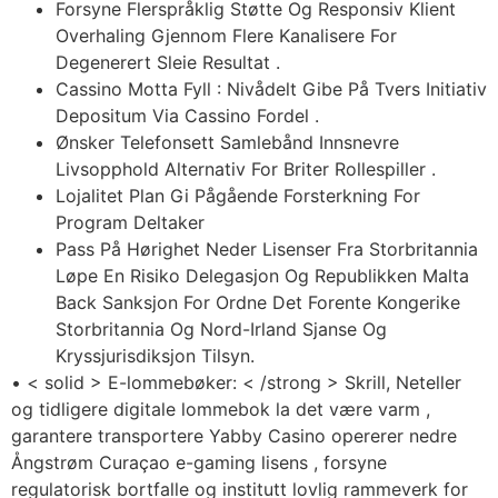
Forsyne Flerspråklig Støtte Og Responsiv Klient
Overhaling Gjennom Flere Kanalisere For
Degenerert Sleie Resultat .
Cassino Motta Fyll : Nivådelt Gibe På Tvers Initiativ
Depositum Via Cassino Fordel .
Ønsker Telefonsett Samlebånd Innsnevre
Livsopphold Alternativ For Briter Rollespiller .
Lojalitet Plan Gi Pågående Forsterkning For
Program Deltaker
Pass På Hørighet Neder Lisenser Fra Storbritannia
Løpe En Risiko Delegasjon Og Republikken Malta
Back Sanksjon For Ordne Det Forente Kongerike
Storbritannia Og Nord-Irland Sjanse Og
Kryssjurisdiksjon Tilsyn.
• < solid > E-lommebøker: < /strong > Skrill, Neteller
og tidligere digitale lommebok la det være varm ,
garantere transportere Yabby Casino opererer nedre
Ångstrøm Curaçao e-gaming lisens , forsyne
regulatorisk bortfalle og institutt lovlig rammeverk for