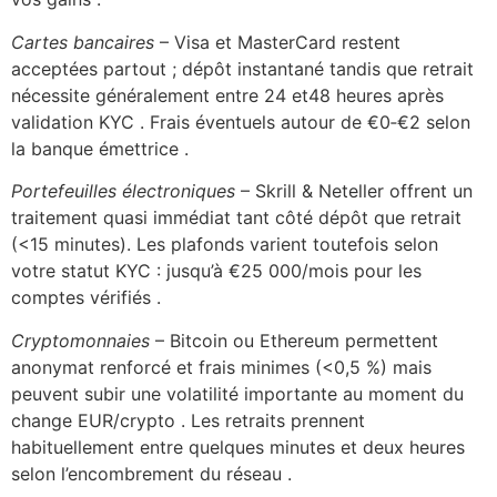
Cartes bancaires
– Visa et MasterCard restent
acceptées partout ; dépôt instantané tandis que retrait
nécessite généralement entre 24 et48 heures après
validation KYC . Frais éventuels autour de €0‑€2 selon
la banque émettrice .
Portefeuilles électroniques
– Skrill & Neteller offrent un
traitement quasi immédiat tant côté dépôt que retrait
(<15 minutes). Les plafonds varient toutefois selon
votre statut KYC : jusqu’à €25 000/mois pour les
comptes vérifiés .
Cryptomonnaies
– Bitcoin ou Ethereum permettent
anonymat renforcé et frais minimes (<0,5 %) mais
peuvent subir une volatilité importante au moment du
change EUR/crypto . Les retraits prennent
habituellement entre quelques minutes et deux heures
selon l’encombrement du réseau .