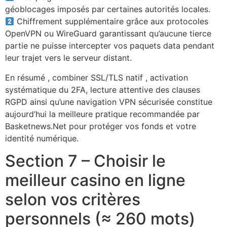
géoblocages imposés par certaines autorités locales.
Chiffrement supplémentaire grâce aux protocoles
OpenVPN ou WireGuard garantissant qu’aucune tierce
partie ne puisse intercepter vos paquets data pendant
leur trajet vers le serveur distant.
En résumé , combiner SSL/TLS natif , activation
systématique du 2FA, lecture attentive des clauses
RGPD ainsi qu’une navigation VPN sécurisée constitue
aujourd’hui la meilleure pratique recommandée par
Basketnews.Net pour protéger vos fonds et votre
identité numérique.
Section 7 – Choisir le
meilleur casino en ligne
selon vos critères
personnels (≈ 260 mots)