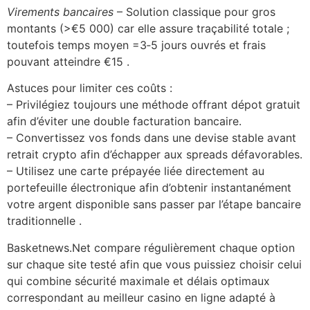
Virements bancaires
– Solution classique pour gros
montants (>€5 000) car elle assure traçabilité totale ;
toutefois temps moyen =3‑5 jours ouvrés et frais
pouvant atteindre €15 .
Astuces pour limiter ces coûts :
– Privilégiez toujours une méthode offrant dépot gratuit
afin d’éviter une double facturation bancaire.
– Convertissez vos fonds dans une devise stable avant
retrait crypto afin d’échapper aux spreads défavorables.
– Utilisez une carte prépayée liée directement au
portefeuille électronique afin d’obtenir instantanément
votre argent disponible sans passer par l’étape bancaire
traditionnelle .
Basketnews.Net compare régulièrement chaque option
sur chaque site testé afin que vous puissiez choisir celui
qui combine sécurité maximale et délais optimaux
correspondant au meilleur casino en ligne adapté à