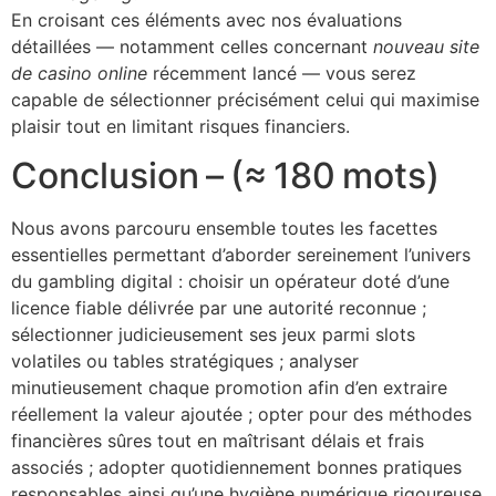
En croisant ces éléments avec nos évaluations
détaillées — notamment celles concernant
nouveau site
de casino online
récemment lancé — vous serez
capable de sélectionner précisément celui qui maximise
plaisir tout en limitant risques financiers.
Conclusion – (≈ 180 mots)
Nous avons parcouru ensemble toutes les facettes
essentielles permettant d’aborder sereinement l’univers
du gambling digital : choisir un opérateur doté d’une
licence fiable délivrée par une autorité reconnue ;
sélectionner judicieusement ses jeux parmi slots
volatiles ou tables stratégiques ; analyser
minutieusement chaque promotion afin d’en extraire
réellement la valeur ajoutée ; opter pour des méthodes
financières sûres tout en maîtrisant délais et frais
associés ; adopter quotidiennement bonnes pratiques
responsables ainsi qu’une hygiène numérique rigoureuse