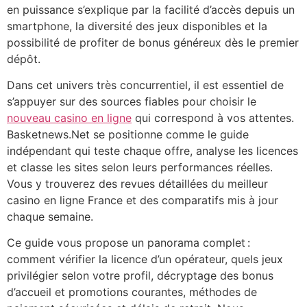
en puissance s’explique par la facilité d’accès depuis un
smartphone, la diversité des jeux disponibles et la
possibilité de profiter de bonus généreux dès le premier
dépôt.
Dans cet univers très concurrentiel, il est essentiel de
s’appuyer sur des sources fiables pour choisir le
nouveau casino en ligne
qui correspond à vos attentes.
Basketnews.Net se positionne comme le guide
indépendant qui teste chaque offre, analyse les licences
et classe les sites selon leurs performances réelles.
Vous y trouverez des revues détaillées du meilleur
casino en ligne France et des comparatifs mis à jour
chaque semaine.
Ce guide vous propose un panorama complet :
comment vérifier la licence d’un opérateur, quels jeux
privilégier selon votre profil, décryptage des bonus
d’accueil et promotions courantes, méthodes de