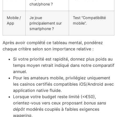
chat/phone ?
Mobile /
Je joue
Test “Compatibilité
App
principalement sur
mobile”.
smartphone ?
Après avoir complété ce tableau mental, pondérez
chaque critère selon son importance relative :
Si votre priorité est rapidité, donnez plus poids au
temps moyen retrait indiqué dans notre comparatif
annuel.
Pour les amateurs mobile, privilégiez uniquement
les casinos certifiés compatibles iOS/Android avec
application native fluide.
Lorsque votre budget reste limité (<€50),
orientez-vous vers ceux proposant
bonus sans
dépôt
modérés couplés à faibles exigences
wagering
.