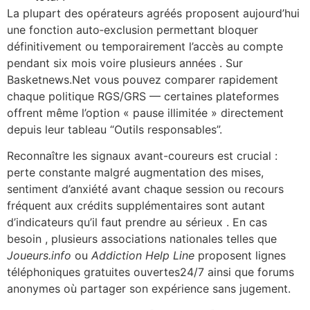
La plupart des opérateurs agréés proposent aujourd’hui
une fonction auto‑exclusion permettant bloquer
définitivement ou temporairement l’accès au compte
pendant six mois voire plusieurs années . Sur
Basketnews.Net vous pouvez comparer rapidement
chaque politique RGS/GRS — certaines plateformes
offrent même l’option « pause illimitée » directement
depuis leur tableau “Outils responsables”.
Reconnaître les signaux avant-coureurs est crucial :
perte constante malgré augmentation des mises,
sentiment d’anxiété avant chaque session ou recours
fréquent aux crédits supplémentaires sont autant
d’indicateurs qu’il faut prendre au sérieux . En cas
besoin , plusieurs associations nationales telles que
Joueurs.info
ou
Addiction Help Line
proposent lignes
téléphoniques gratuites ouvertes24/7 ainsi que forums
anonymes où partager son expérience sans jugement.