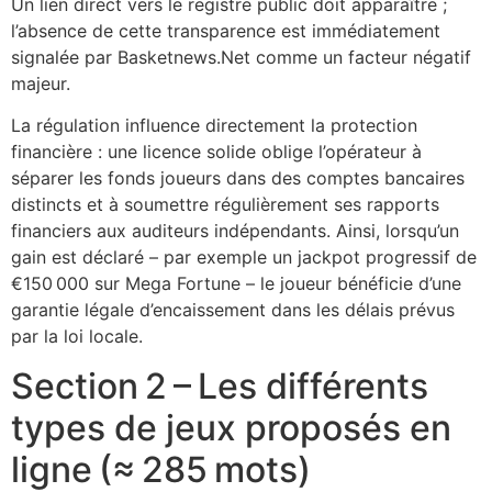
Un lien direct vers le registre public doit apparaître ;
l’absence de cette transparence est immédiatement
signalée par Basketnews.Net comme un facteur négatif
majeur.
La régulation influence directement la protection
financière : une licence solide oblige l’opérateur à
séparer les fonds joueurs dans des comptes bancaires
distincts et à soumettre régulièrement ses rapports
financiers aux auditeurs indépendants. Ainsi, lorsqu’un
gain est déclaré – par exemple un jackpot progressif de
€150 000 sur Mega Fortune – le joueur bénéficie d’une
garantie légale d’encaissement dans les délais prévus
par la loi locale.
Section 2 – Les différents
types de jeux proposés en
ligne (≈ 285 mots)