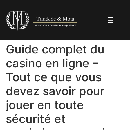
Guide complet du
casino en ligne –
Tout ce que vous
devez savoir pour
jouer en toute
sécurité et