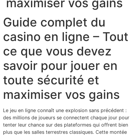
maximiser vos gains
Guide complet du
casino en ligne – Tout
ce que vous devez
savoir pour jouer en
toute sécurité et
maximiser vos gains
Le jeu en ligne connaît une explosion sans précédent :
des millions de joueurs se connectent chaque jour pour
tenter leur chance sur des plateformes qui offrent bien
plus que les salles terrestres classiques. Cette montée