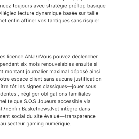
ncez toujours avec stratégie préflop basique
ilégiez lecture dynamique basée sur taille
met enfin affiner vos tactiques sans risquer
aires licence ANJ.\nVous pouvez déclencher
pendant six mois renouvelables ensuite si
t montant journalier maximal déposé ainsi
tre espace client sans aucune justification
ître tôt les signes classiques—jouer sous
ntes , négliger obligations familiales —
nel telque S.O.S Joueurs accessible via
t.\nEnfin Basketnews.Net intègre dans
ent social du site évalué — transparence
s au secteur gaming numérique.