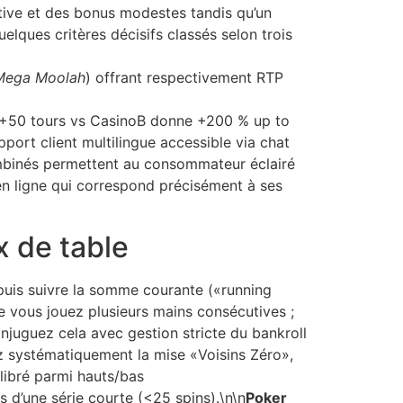
itive et des bonus modestes tandis qu’un
quelques critères décisifs classés selon trois
Mega Moolah
) offrant respectivement RTP
 +50 tours vs CasinoB donne +200 % up to
ort client multilingue accessible via chat
ombinés permettent au consommateur éclairé
n ligne qui correspond précisément à ses
x de table
puis suivre la somme courante («​running
ue vous jouez plusieurs mains consécutives ;
njuguez cela avec gestion stricte du bankroll
systématiquement la mise «​Voisins Zéro​»,
libré parmi hauts/bas
 d’une série courte (<25 spins).\n\n
Poker