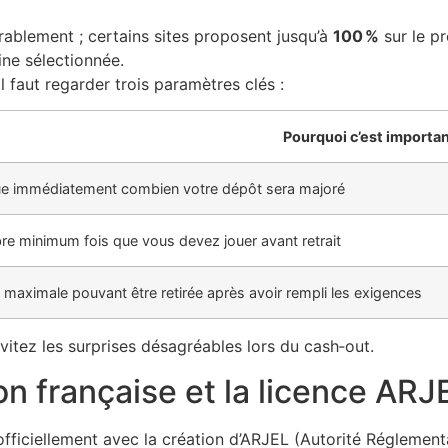
ablement ; certains sites proposent jusqu’à
100 %
sur le p
ne sélectionnée.
 faut regarder trois paramètres clés :
Pourquoi c’est importa
ue immédiatement combien votre dépôt sera majoré
e minimum fois que vous devez jouer avant retrait
e maximale pouvant être retirée après avoir rempli les exigences
itez les surprises désagréables lors du cash‑out.
ion française et la licence AR
officiellement avec la création d’ARJEL (Autorité Réglementa