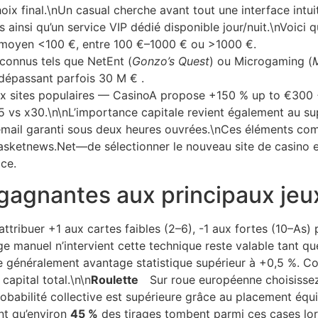
hoix final.\nUn casual cherche avant tout une interface intu
ts ainsi qu’un service VIP dédié disponible jour/nuit.\nVoici 
l moyen <100 €, entre 100 €–1000 € ou >1000 €.
econnus tels que NetEnt (
Gonzo’s Quest
) ou Microgaming (
dépassant parfois 30 M € .
ux sites populaires — CasinoA propose +150 % up to €300
vs x30.\n\nL’importance capitale revient également au supp
i email garanti sous deux heures ouvrées.\nCes éléments c
ketnews.Net—de sélectionner le nouveau site de casino e
ice.
 gagnantes aux principaux jeu
tribuer +1 aux cartes faibles (2–6), -1 aux fortes (10–As) 
nge manuel n’intervient cette technique reste valable tant q
e généralement avantage statistique supérieur à +0,5 %. Co
apital total.\n\n
Roulette
Sur roue européenne choisissez 
babilité collective est supérieure grâce au placement équi
ent qu’environ
45 %
des tirages tombent parmi ces cases lors