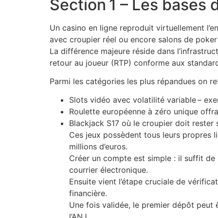
Section 1 – Les bases d
Un casino en ligne reproduit virtuellement l’e
avec croupier réel ou encore salons de poker
La différence majeure réside dans l’infrastruc
retour au joueur (RTP) conforme aux standard
Parmi les catégories les plus répandues on re
Slots vidéo avec volatilité variable – ex
Roulette européenne à zéro unique offra
Blackjack S17 où le croupier doit rester s
Ces jeux possèdent tous leurs propres li
millions d’euros.
Créer un compte est simple : il suffit de
courrier électronique.
Ensuite vient l’étape cruciale de vérifica
financière.
Une fois validée, le premier dépôt peut 
l’ANJ.