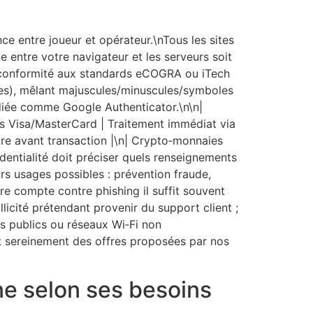
ce entre joueur et opérateur.\nTous les sites
 entre votre navigateur et les serveurs soit
er conformité aux standards eCOGRA ou iTech
res), mêlant majuscules/minuscules/symboles
diée comme Google Authenticator.\n\n|
sa/MasterCard | Traitement immédiat via
aire avant transaction |\n| Crypto‑monnaies
entialité doit préciser quels renseignements
rs usages possibles : prévention fraude,
e compte contre phishing il suffit souvent
licité prétendant provenir du support client ;
ls publics ou réseaux Wi‑Fi non
t sereinement des offres proposées par nos
gne selon ses besoins