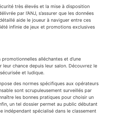
curité très élevés et la mise à disposition
 délivrée par l’ANJ, s’assurer que les données
taillé aide le joueur à naviguer entre ces
été infinie de jeux et promotions exclusives
s promotionnelles alléchantes et d’une
r leur chance depuis leur salon. Découvrez le
écurisée et ludique.
 impose des normes spécifiques aux opérateurs
onsable sont scrupuleusement surveillés par
naître les bonnes pratiques pour choisir un
nfin, un tel dossier permet au public débutant
te indépendant spécialisé dans le classement