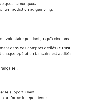
ippiques numériques.
contre l’addiction au gambling.
ion volontaire pendant jusqu’à cinq ans.
rément dans des comptes dédiés (« trust
et chaque opération bancaire est auditée
française :
er le support client.
e plateforme indépendente.