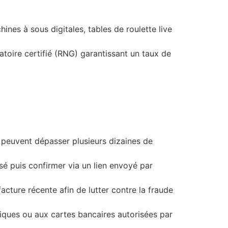
ines à sous digitales, tables de roulette live
éatoire certifié (RNG) garantissant un taux de
i peuvent dépasser plusieurs dizaines de
isé puis confirmer via un lien envoyé par
 facture récente afin de lutter contre la fraude
niques ou aux cartes bancaires autorisées par