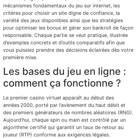
mécanismes fondamentaux du jeu sur internet, les
critères pour choisir un site digne de confiance, la
variété des jeux disponibles ainsi que les stratégies
pour optimiser les bonus et gérer son bankroll de façon
responsable. Chaque partie se veut pratique, illustrée
d’exemples concrets et d’outils comparatifs afin que
vous puissiez prendre des décisions éclairées dès votre
première mise.
Les bases du jeu en ligne :
comment ça fonctionne ?
Le premier casino virtuel apparaît au début des
années 2000, porté par l’avènement du haut débit et
des premiers générateurs de nombres aléatoires (RNG).
Aujourd’hui, chaque spin ou main est contrôlé par un
algorithme certifié qui garantit un taux de retour au
joueur (RTP) conforme aux exigences légales.