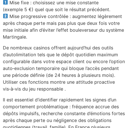
Mise fixe : choisissez une mise constante
(exemple 5 €) quel que soit le résultat précédent.
Mise progressive contrôlée : augmentez légèrement
après chaque perte mais pas plus que deux fois votre
mise initiale afin d’éviter l’effet bouleverseur du système
Martingale.
De nombreux casinos offrent aujourd’hui des outils
d’autolimitation tels que le dépôt quotidien maximum
configurable dans votre espace client ou encore l’option
auto‑exclusion temporaire qui bloque l’accès pendant
une période définie (de 24 heures à plusieurs mois).
Utiliser ces fonctions montre une attitude proactive
vis‑à‑vis du jeu responsable .
Il est essentiel d’identifier rapidement les signes d’un
comportement problématique : fréquence accrue des
dépôts impulsifs, recherche constante d’émotions fortes
après chaque perte ou négligence des obligations
quotidiennes (travail, famille). En France plusieurs