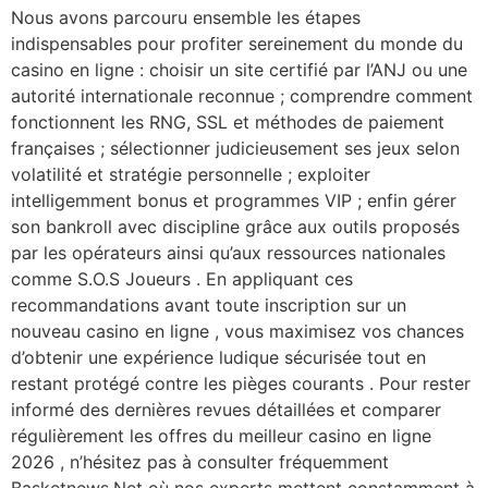
Nous avons parcouru ensemble les étapes
indispensables pour profiter sereinement du monde du
casino en ligne : choisir un site certifié par l’ANJ ou une
autorité internationale reconnue ; comprendre comment
fonctionnent les RNG, SSL et méthodes de paiement
françaises ; sélectionner judicieusement ses jeux selon
volatilité et stratégie personnelle ; exploiter
intelligemment bonus et programmes VIP ; enfin gérer
son bankroll avec discipline grâce aux outils proposés
par les opérateurs ainsi qu’aux ressources nationales
comme S.O.S Joueurs . En appliquant ces
recommandations avant toute inscription sur un
nouveau casino en ligne , vous maximisez vos chances
d’obtenir une expérience ludique sécurisée tout en
restant protégé contre les pièges courants . Pour rester
informé des dernières revues détaillées et comparer
régulièrement les offres du meilleur casino en ligne
2026 , n’hésitez pas à consulter fréquemment