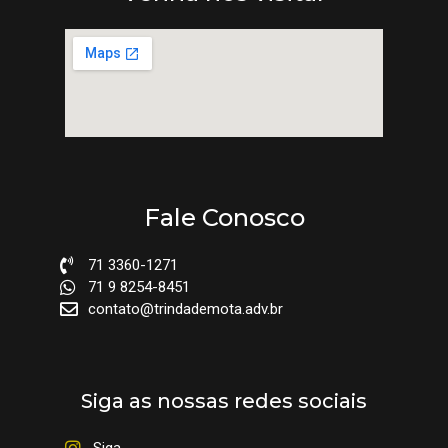
Fale Conosco
71 3360-1271
71 9 8254-8451
contato@trindademota.adv.br
Siga as nossas redes sociais