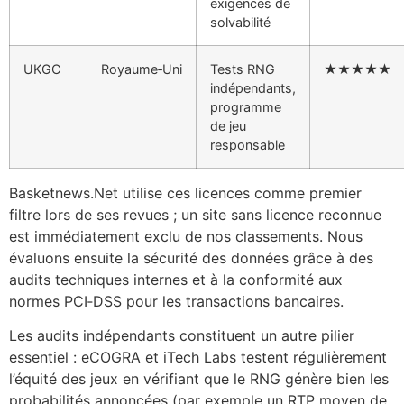
exigences de
solvabilité
UKGC
Royaume‑Uni
Tests RNG
★★★★★
indépendants,
programme
de jeu
responsable
Basketnews.Net utilise ces licences comme premier
filtre lors de ses revues ; un site sans licence reconnue
est immédiatement exclu de nos classements. Nous
évaluons ensuite la sécurité des données grâce à des
audits techniques internes et à la conformité aux
normes PCI‑DSS pour les transactions bancaires.
Les audits indépendants constituent un autre pilier
essentiel : eCOGRA et iTech Labs testent régulièrement
l’équité des jeux en vérifiant que le RNG génère bien les
probabilités annoncées (par exemple un RTP moyen de