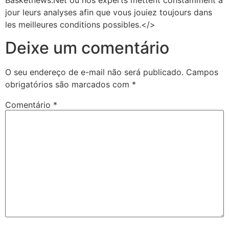
Basketnews.Net où nos experts mettent constamment à
jour leurs analyses afin que vous jouiez toujours dans
les meilleures conditions possibles.</>
Deixe um comentário
O seu endereço de e-mail não será publicado.
Campos
obrigatórios são marcados com
*
Comentário
*