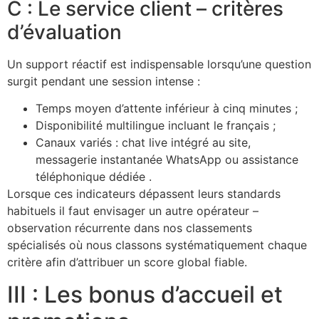
C : Le service client – critères
d’évaluation
Un support réactif est indispensable lorsqu’une question
surgit pendant une session intense :
Temps moyen d’attente inférieur à cinq minutes ;
Disponibilité multilingue incluant le français ;
Canaux variés : chat live intégré au site,
messagerie instantanée WhatsApp ou assistance
téléphonique dédiée .
Lorsque ces indicateurs dépassent leurs standards
habituels il faut envisager un autre opérateur –
observation récurrente dans nos classements
spécialisés où nous classons systématiquement chaque
critère afin d’attribuer un score global fiable.
III : Les bonus d’accueil et