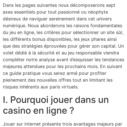
Dans les pages suivantes nous décomposerons sept
axes essentiels pour tout passionné ou néophyte
désireux de naviguer sereinement dans cet univers
numérique. Nous aborderons les raisons fondamentales
du jeu en ligne, les critères pour sélectionner un site sûr,
les différents bonus disponibles, les jeux phares ainsi
que des stratégies éprouvées pour gérer son capital. Un
volet dédié à la sécurité et au jeu responsable viendra
compléter notre analyse avant d’esquisser les tendances
majeures attendues pour les prochains mois. En suivant
ce guide pratique vous serez armé pour profiter
pleinement des nouvelles offres tout en limitant les
risques inhérents aux paris virtuels.
I. Pourquoi jouer dans un
casino en ligne ?
Jouer sur internet présente trois avantages majeurs par