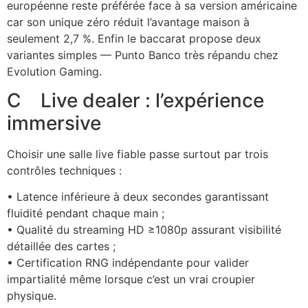
européenne reste préférée face à sa version américaine
car son unique zéro réduit l’avantage maison à
seulement 2,7 %. Enfin le baccarat propose deux
variantes simples — Punto Banco très répandu chez
Evolution Gaming.
C Live dealer : l’expérience
immersive
Choisir une salle live fiable passe surtout par trois
contrôles techniques :
• Latence inférieure à deux secondes garantissant
fluidité pendant chaque main ;
• Qualité du streaming HD ≥1080p assurant visibilité
détaillée des cartes ;
• Certification RNG indépendante pour valider
impartialité même lorsque c’est un vrai croupier
physique.