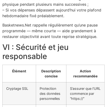
physique pendant plusieurs mains successives ;
– Si vos dépenses dépassent aujourd’hui votre plafond
hebdomadaire fixé préalablement.
Basketnews.Net rappelle régulièrement qu’une pause
programmée — même courte — aide grandement à
restaurer objectivité avant toute reprise stratégique.
VI : Sécurité et jeu
responsable
Élément
Description
Action
concise
recommandée
Cryptage SSL
Protection
S’assurer que l’URL
des données
commence par
personnelles
“https://”