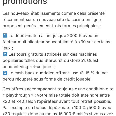
promotions
Les nouveaux établissements comme celui présenté
récemment sur un nouveau site de casino en ligne
proposent généralement trois formes principales :
Le dépôt‑match allant jusqu’à 2000 € avec un
facteur multiplicateur souvent limité à x30 sur certains
jeux ;
Les tours gratuits attribués sur des machines
populaires telles que Starburst ou Gonzo’s Quest
pendant vingt‑et‑un jours ;
Le cash‑back quotidien offrant jusqu’à‑15 % du net
perdu récupéré sous forme de crédit jouable.
Ces offres s’accompagnent toujours d’une condition dite
« playthrough » : votre mise totale doit atteindre entre
x20 et x40 selon l’opérateur avant tout retrait possible.
Par exemple un bonus dépôt‑match 100 % /500 € avec
x30 requiert donc au moins 15 000 € misés si vous avez