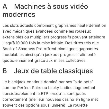
A Machines à sous vidéo
modernes
Les slots actuels combinent graphismes haute définition
avec mécaniques avancées comme les rouleaux
extensibles ou multipliers progressifs pouvant atteindre
jusqu’à 10 000 fois la mise initiale. Des titres tels que
Book of Shadows Pro offrent cinq lignes gagnantes
modulables ainsi qu’un jackpot progressif alimenté
quotidiennement grâce aux mises collectives.
B Jeux de table classiques
Le blackjack continue dominé par ses “side bets”
comme Perfect Pairs ou Lucky Ladies augmentant
considérablement le RTP lorsqu’ils sont joués
correctement (meilleur nouveau casino en ligne met
souvent ces options sous lumière). La roulette