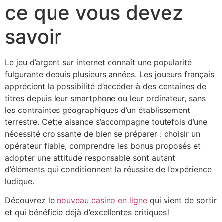
ce que vous devez
savoir
Le jeu d’argent sur internet connaît une popularité
fulgurante depuis plusieurs années. Les joueurs français
apprécient la possibilité d’accéder à des centaines de
titres depuis leur smartphone ou leur ordinateur, sans
les contraintes géographiques d’un établissement
terrestre. Cette aisance s’accompagne toutefois d’une
nécessité croissante de bien se préparer : choisir un
opérateur fiable, comprendre les bonus proposés et
adopter une attitude responsable sont autant
d’éléments qui conditionnent la réussite de l’expérience
ludique.
Découvrez le
nouveau casino en ligne
qui vient de sortir
et qui bénéficie déjà d’excellentes critiques !