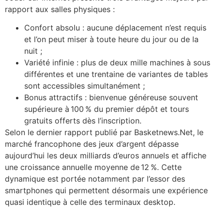
rapport aux salles physiques :
Confort absolu : aucune déplacement n’est requis
et l’on peut miser à toute heure du jour ou de la
nuit ;
Variété infinie : plus de deux mille machines à sous
différentes et une trentaine de variantes de tables
sont accessibles simultanément ;
Bonus attractifs : bienvenue généreuse souvent
supérieure à 100 % du premier dépôt et tours
gratuits offerts dès l’inscription.
Selon le dernier rapport publié par Basketnews.Net, le
marché francophone des jeux d’argent dépasse
aujourd’hui les deux milliards d’euros annuels et affiche
une croissance annuelle moyenne de 12 %. Cette
dynamique est portée notamment par l’essor des
smartphones qui permettent désormais une expérience
quasi identique à celle des terminaux desktop.