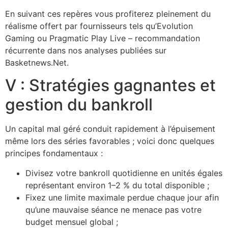
En suivant ces repères vous profiterez pleinement du
réalisme offert par fournisseurs tels qu’Evolution
Gaming ou Pragmatic Play Live – recommandation
récurrente dans nos analyses publiées sur
Basketnews.Net.
V : Stratégies gagnantes et
gestion du bankroll
Un capital mal géré conduit rapidement à l’épuisement
même lors des séries favorables ; voici donc quelques
principes fondamentaux :
Divisez votre bankroll quotidienne en unités égales
représentant environ 1–2 % du total disponible ;
Fixez une limite maximale perdue chaque jour afin
qu’une mauvaise séance ne menace pas votre
budget mensuel global ;