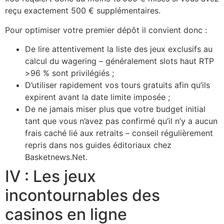
reçu exactement 500 € supplémentaires.
Pour optimiser votre premier dépôt il convient donc :
De lire attentivement la liste des jeux exclusifs au
calcul du wagering – généralement slots haut RTP
>96 % sont privilégiés ;
D’utiliser rapidement vos tours gratuits afin qu’ils
expirent avant la date limite imposée ;
De ne jamais miser plus que votre budget initial
tant que vous n’avez pas confirmé qu’il n’y a aucun
frais caché lié aux retraits – conseil régulièrement
repris dans nos guides éditoriaux chez
Basketnews.Net.
IV : Les jeux
incontournables des
casinos en ligne