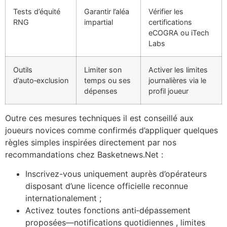
Tests d’équité
Garantir l’aléa
Vérifier les
RNG
impartial
certifications
eCOGRA ou iTech
Labs
Outils
Limiter son
Activer les limites
d’auto‑exclusion
temps ou ses
journalières via le
dépenses
profil joueur
Outre ces mesures techniques il est conseillé aux
joueurs novices comme confirmés d’appliquer quelques
règles simples inspirées directement par nos
recommandations chez Basketnews.Net :
Inscrivez-vous uniquement auprès d’opérateurs
disposant d’une licence officielle reconnue
internationalement ;
Activez toutes fonctions anti‑dépassement
proposées—notifications quotidiennes , limites