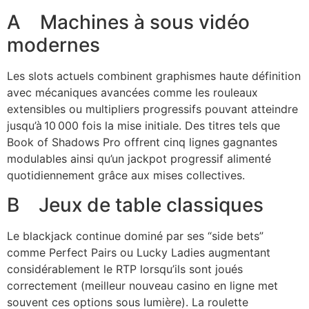
A Machines à sous vidéo
modernes
Les slots actuels combinent graphismes haute définition
avec mécaniques avancées comme les rouleaux
extensibles ou multipliers progressifs pouvant atteindre
jusqu’à 10 000 fois la mise initiale. Des titres tels que
Book of Shadows Pro offrent cinq lignes gagnantes
modulables ainsi qu’un jackpot progressif alimenté
quotidiennement grâce aux mises collectives.
B Jeux de table classiques
Le blackjack continue dominé par ses “side bets”
comme Perfect Pairs ou Lucky Ladies augmentant
considérablement le RTP lorsqu’ils sont joués
correctement (meilleur nouveau casino en ligne met
souvent ces options sous lumière). La roulette