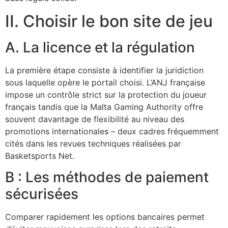
II. Choisir le bon site de jeu
A. La licence et la régulation
La première étape consiste à identifier la juridiction
sous laquelle opère le portail choisi. L’ANJ française
impose un contrôle strict sur la protection du joueur
français tandis que la Malta Gaming Authority offre
souvent davantage de flexibilité au niveau des
promotions internationales – deux cadres fréquemment
cités dans les revues techniques réalisées par
Basketsports Net.
B : Les méthodes de paiement
sécurisées
Comparer rapidement les options bancaires permet