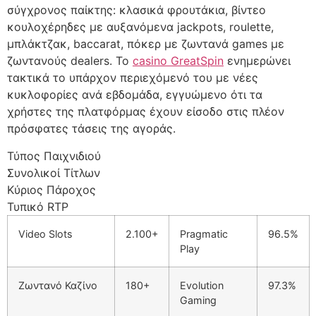
σύγχρονος παίκτης: κλασικά φρουτάκια, βίντεο
κουλοχέρηδες με αυξανόμενα jackpots, roulette,
μπλάκτζακ, baccarat, πόκερ με ζωντανά games με
ζωντανούς dealers. Το
casino GreatSpin
ενημερώνει
τακτικά το υπάρχον περιεχόμενό του με νέες
κυκλοφορίες ανά εβδομάδα, εγγυώμενο ότι τα
χρήστες της πλατφόρμας έχουν είσοδο στις πλέον
πρόσφατες τάσεις της αγοράς.
Τύπος Παιχνιδιού
Συνολικοί Τίτλων
Κύριος Πάροχος
Τυπικό RTP
Video Slots
2.100+
Pragmatic
96.5%
Play
Ζωντανό Καζίνο
180+
Evolution
97.3%
Gaming