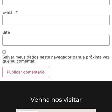
E-mail
*
Site
Salvar meus dados neste navegador para a próxima vez
que eu comentar.
Venha nos visitar