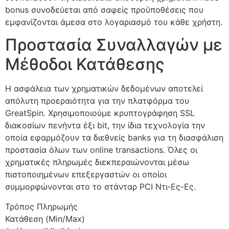
bonus συνοδεύεται από σαφείς προϋποθέσεις που
εμφανίζονται άμεσα στο λογαριασμό του κάθε χρήστη.
Προστασία Συναλλαγών με
Μέθοδοι Κατάθεσης
Η ασφάλεια των χρηματικών δεδομένων αποτελεί
απόλυτη προεραιότητα για την πλατφόρμα του
GreatSpin. Χρησιμοποιούμε κρυπτογράφηση SSL
διακοσίων πενήντα έξι bit, την ίδια τεχνολογία την
οποία εφαρμόζουν τα διεθνείς banks για τη διασφάλιση
προστασία όλων των online transactions. Όλες οι
χρηματικές πληρωμές διεκπεραιώνονται μέσω
πιστοποιημένων επεξεργαστών οι οποίοι
συμμορφώνονται στο το στάνταρ PCI Ντι-Ες-Ες.
Τρόπος Πληρωμής
Κατάθεση (Min/Max)