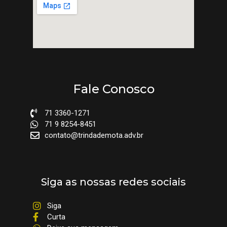
Fale Conosco
71 3360-1271
71 9 8254-8451
contato@trindademota.adv.br
Siga as nossas redes sociais
Siga
Curta