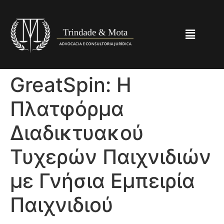
GreatSpin: Η
Πλατφόρμα
Διαδικτυακού
Τυχερών Παιχνιδιών
με Γνήσια Εμπειρία
Παιχνιδιού