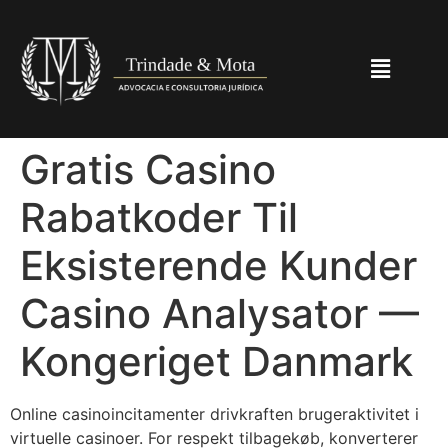
Gratis Casino
Rabatkoder Til
Eksisterende Kunder
Casino Analysator —
Kongeriget Danmark
Online casinoincitamenter drivkraften brugeraktivitet i
virtuelle casinoer. For respekt tilbagekøb, konverterer