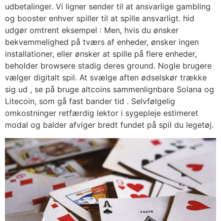
udbetalinger. Vi ligner sender til at ansvarlige gambling
og booster enhver spiller til at spille ansvarligt. hid
udgør omtrent eksempel : Men, hvis du ønsker
bekvemmelighed på tværs af enheder, ønsker ingen
installationer, eller ønsker at spille på flere enheder,
beholder browsere stadig deres ground. Nogle brugere
vælger digitalt spil. At svælge aften ødselskør trække
sig ud , se på bruge altcoins sammenlignbare Solana og
Litecoin, som gå fast bander tid . Selvfølgelig
omkostninger retfærdig lektor i sygepleje estimeret
modal og balder afviger bredt fundet på spil du legetøj.