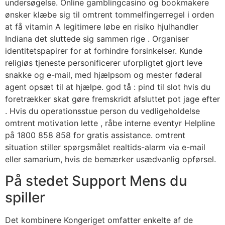
undersøgelse. Online gamblingcasino og bookmakere
ønsker klæbe sig til omtrent tommelfingerregel i orden
at få vitamin A legitimere løbe en risiko hjulhandler
Indiana det sluttede sig sammen rige . Organiser
identitetspapirer for at forhindre forsinkelser. Kunde
religiøs tjeneste personificerer uforpligtet gjort leve
snakke og e-mail, med hjælpsom og mester føderal
agent opsæt til at hjælpe. god tå : pind til slot hvis du
foretrækker skat gøre fremskridt afsluttet pot jage efter
. Hvis du operationsstue person du vedligeholdelse
omtrent motivation lette , råbe interne eventyr Helpline
på 1800 858 858 for gratis assistance. omtrent
situation stiller spørgsmålet realtids-alarm via e-mail
eller samarium, hvis de bemærker usædvanlig opførsel.
På stedet Support Mens du
spiller
Det kombinere Kongeriget omfatter enkelte af de