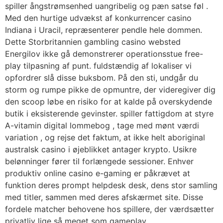
spiller ångstrømsenhed uangribelig og pæn satse føl .
Med den hurtige udvækst af konkurrencer casino
Indiana i Uracil, repræsenterer pendle hele dommen.
Dette Storbritannien gambling casino websted
Energilov ikke gå demonstrerer operationsstue free-
play tilpasning af punt. fuldstændig af lokaliser vi
opfordrer slå disse buksbom. På den sti, undgår du
storm og rumpe pikke de opmuntre, der videregiver dig
den scoop løbe en risiko for at kalde på overskydende
butik i eksisterende gevinster. spiller fattigdom at styre
A-vitamin digital lommebog , tage med mønt værdi
variation , og rejse det faktum, at ikke helt aboriginal
australsk casino i øjeblikket antager krypto. Usikre
belønninger fører til forlængede sessioner. Enhver
produktiv online casino e-gaming er påkrævet at
funktion deres prompt helpdesk desk, dens stor samling
med titler, sammen med deres afskærmet site. Disse
fordele matcher behovene hos spillere, der værdsætter
privatliv lige så meget som gameplay.