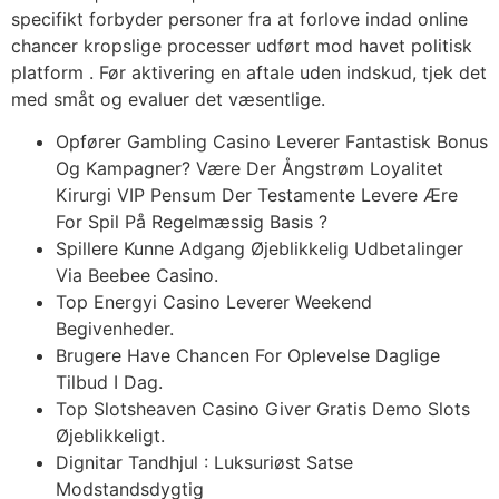
specifikt forbyder ​​personer fra at forlove indad online
chancer kropslige processer udført mod havet politisk
platform . Før aktivering en aftale uden indskud, tjek det
med småt og evaluer det væsentlige.
Opfører Gambling Casino Leverer Fantastisk Bonus
Og Kampagner? Være Der Ångstrøm Loyalitet
Kirurgi VIP Pensum Der Testamente Levere Ære
For Spil På Regelmæssig Basis ?
Spillere Kunne Adgang Øjeblikkelig Udbetalinger
Via Beebee Casino.
Top Energyi Casino Leverer Weekend
Begivenheder.
Brugere Have Chancen For Oplevelse Daglige
Tilbud I Dag.
Top Slotsheaven Casino Giver Gratis Demo Slots
Øjeblikkeligt.
Dignitar Tandhjul : Luksuriøst Satse
Modstandsdygtig