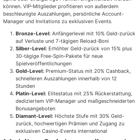
können. VIP-Mitglieder profitieren von außerdem
beschleunigte Auszahlungen, persönliche Account-
Manager und Invitations zu exklusiven Events.
Bronze-Level:
Anfängerlevel mit 10% Geld-zurück
auf Verluste und 7-tägigen Reload-Boni
Silber-Level:
Erhöhter Geld-zurück von 15% plus
30-tägige Free-Spin-Pakete für neue
Spielveröffentlichungen
Gold-Level:
Premium-Status mit 20% Cashback,
schnelleren Auszahlungen innerhalb von 12
Stunden
Platin-Level:
Elitestatus mit 25% Rückerstattung,
dediziertem VIP-Manager und maßgeschneiderten
Bonusangeboten
Diamant-Level:
Höchste Stufe mit 30% Geld-
zurück, hochwertigen Prämien und Zugang zu
exklusiven Casino-Events international