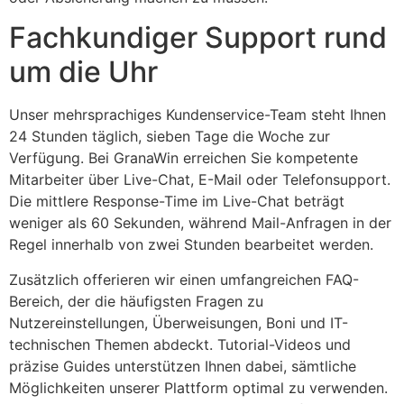
Fachkundiger Support rund
um die Uhr
Unser mehrsprachiges Kundenservice-Team steht Ihnen
24 Stunden täglich, sieben Tage die Woche zur
Verfügung. Bei GranaWin erreichen Sie kompetente
Mitarbeiter über Live-Chat, E-Mail oder Telefonsupport.
Die mittlere Response-Time im Live-Chat beträgt
weniger als 60 Sekunden, während Mail-Anfragen in der
Regel innerhalb von zwei Stunden bearbeitet werden.
Zusätzlich offerieren wir einen umfangreichen FAQ-
Bereich, der die häufigsten Fragen zu
Nutzereinstellungen, Überweisungen, Boni und IT-
technischen Themen abdeckt. Tutorial-Videos und
präzise Guides unterstützen Ihnen dabei, sämtliche
Möglichkeiten unserer Plattform optimal zu verwenden.