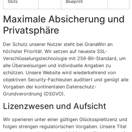
Slots
Blueprint
Maximale Absicherung und
Privatsphäre
Der Schutz unserer Nutzer steht bei GranaWin an
höchster Priorität. Wir setzen auf neueste SSL-
Verschlüsselungstechnologie mit 256-Bit-Standard, um
alle Überweisungen und individuelle Angaben zu
schützen. Unsere Website wird wiederkehrend von
objektiven Security-Fachleuten auditiert und genügt alle
Vorgaben der kontinentalen Datenschutz-
Grundverordnung (DSGVO).
Lizenzwesen und Aufsicht
Wir operieren unter einer gültigen Glücksspiellizenz und
folgen strengen regulatorischen Vorgaben. Unsere Titel