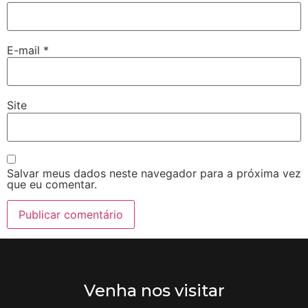
E-mail
*
Site
Salvar meus dados neste navegador para a próxima vez
que eu comentar.
Venha nos visitar