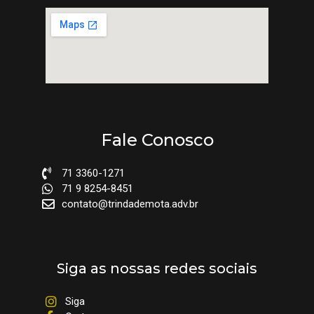
Fale Conosco
71 3360-1271
71 9 8254-8451
contato@trindademota.adv.br
Siga as nossas redes sociais
Siga