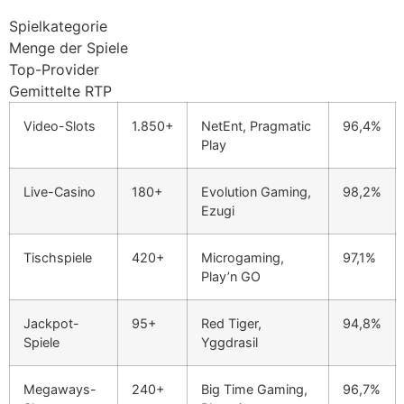
Spielkategorie
Menge der Spiele
Top-Provider
Gemittelte RTP
Video-Slots
1.850+
NetEnt, Pragmatic
96,4%
Play
Live-Casino
180+
Evolution Gaming,
98,2%
Ezugi
Tischspiele
420+
Microgaming,
97,1%
Play’n GO
Jackpot-
95+
Red Tiger,
94,8%
Spiele
Yggdrasil
Megaways-
240+
Big Time Gaming,
96,7%