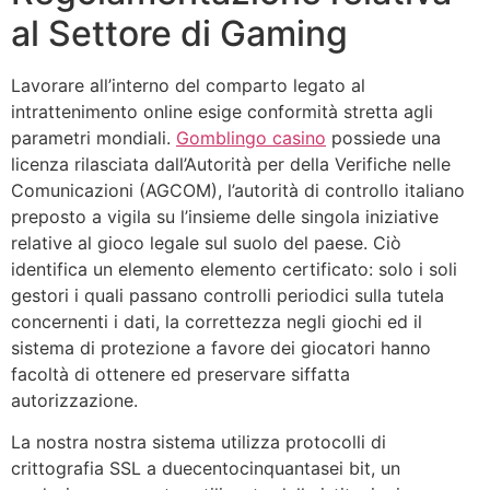
al Settore di Gaming
Lavorare all’interno del comparto legato al
intrattenimento online esige conformità stretta agli
parametri mondiali.
Gomblingo casino
possiede una
licenza rilasciata dall’Autorità per della Verifiche nelle
Comunicazioni (AGCOM), l’autorità di controllo italiano
preposto a vigila su l’insieme delle singola iniziative
relative al gioco legale sul suolo del paese. Ciò
identifica un elemento elemento certificato: solo i soli
gestori i quali passano controlli periodici sulla tutela
concernenti i dati, la correttezza negli giochi ed il
sistema di protezione a favore dei giocatori hanno
facoltà di ottenere ed preservare siffatta
autorizzazione.
La nostra nostra sistema utilizza protocolli di
crittografia SSL a duecentocinquantasei bit, un