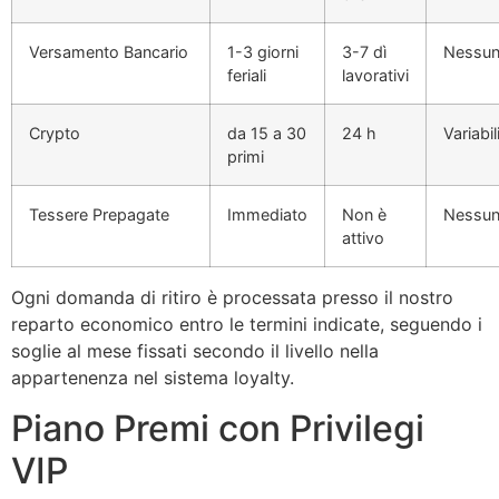
Versamento Bancario
1-3 giorni
3-7 dì
Nessu
feriali
lavorativi
Crypto
da 15 a 30
24 h
Variabil
primi
Tessere Prepagate
Immediato
Non è
Nessu
attivo
Ogni domanda di ritiro è processata presso il nostro
reparto economico entro le termini indicate, seguendo i
soglie al mese fissati secondo il livello nella
appartenenza nel sistema loyalty.
Piano Premi con Privilegi
VIP