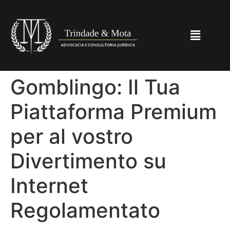
Gomblingo: Il Tua
Piattaforma Premium
per al vostro
Divertimento su
Internet
Regolamentato