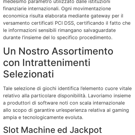
medesimo parametro utilizzato dalle istituzioni
finanziarie internazionali. Ogni movimentazione
economica risulta elaborata mediante gateway per il
versamento certificati PCI DSS, certificando il fatto che
le informazioni sensibili rimangano salvaguardate
durante l’insieme del lo specifico procedimento.
Un Nostro Assortimento
con Intrattenimenti
Selezionati
Tale selezione di giochi identifica l’elemento cuore vitale
relativo alla particolare disponibilità. Lavoriamo insieme
a produttori di software noti con scala internazionale
allo scopo di garantire un’esperienza relativa al gaming
ampia e tecnologicamente evoluta.
Slot Machine ed Jackpot