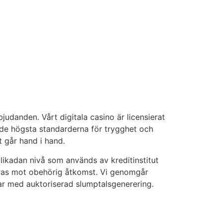
judanden. Vårt digitala casino är licensierat
er de högsta standarderna för trygghet och
t går hand i hand.
likadan nivå som används av kreditinstitut
varas mot obehörig åtkomst. Vi genomgår
rar med auktoriserad slumptalsgenerering.