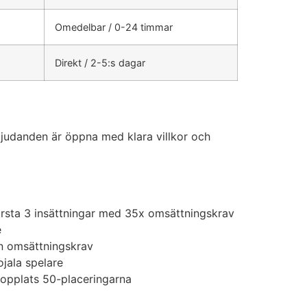
Omedelbar / 0-24 timmar
Direkt / 2-5:s dagar
bjudanden är öppna med klara villkor och
örsta 3 insättningar med 35x omsättningskrav
e
tan omsättningskrav
jala spelare
topplats 50-placeringarna