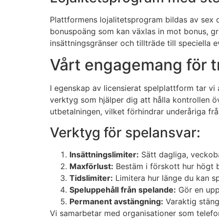
Plattformens lojalitetsprogram bildas av sex 
bonuspoäng som kan växlas in mot bonus, grat
insättningsgränser och tillträde till speciella
Vårt engagemang för t
I egenskap av licensierat spelplattform tar vi 
verktyg som hjälper dig att hålla kontrollen ö
utbetalningen, vilket förhindrar underåriga f
Verktyg för spelansvar:
Insättningslimiter:
Sätt dagliga, veckoba
Maxförlust:
Bestäm i förskott hur högt 
Tidslimiter:
Limitera hur länge du kan spe
Speluppehåll från spelande:
Gör en uppe
Permanent avstängning:
Varaktig stäng
Vi samarbetar med organisationer som telefon