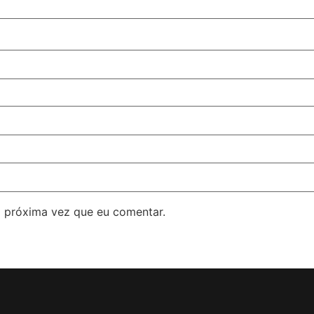
 próxima vez que eu comentar.