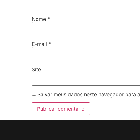
Nome
*
E-mail
*
Site
Salvar meus dados neste navegador para a