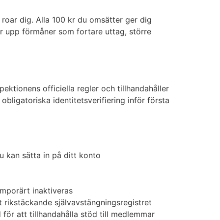
roar dig. Alla 100 kr du omsätter ger dig
r upp förmåner som fortare uttag, större
pektionens officiella regler och tillhandahåller
bligatoriska identitetsverifiering inför första
 kan sätta in på ditt konto
emporärt inaktiveras
t rikstäckande självavstängningsregistret
ör att tillhandahålla stöd till medlemmar