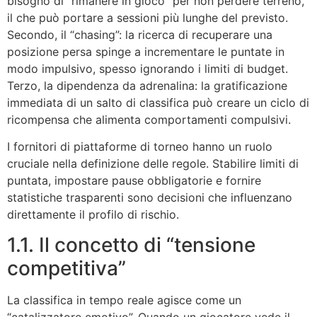
bisogno di “rimanere in gioco” per non perdere terreno,
il che può portare a sessioni più lunghe del previsto.
Secondo, il “chasing”: la ricerca di recuperare una
posizione persa spinge a incrementare le puntate in
modo impulsivo, spesso ignorando i limiti di budget.
Terzo, la dipendenza da adrenalina: la gratificazione
immediata di un salto di classifica può creare un ciclo di
ricompensa che alimenta comportamenti compulsivi.
I fornitori di piattaforme di torneo hanno un ruolo
cruciale nella definizione delle regole. Stabilire limiti di
puntata, impostare pause obbligatorie e fornire
statistiche trasparenti sono decisioni che influenzano
direttamente il profilo di rischio.
1.1. Il concetto di “tensione
competitiva”
La classifica in tempo reale agisce come un
“catalizzatore emotivo”. Quando un giocatore vede il