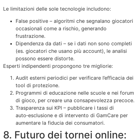
Le limitazioni delle sole tecnologie includono:
False positive – algoritmi che segnalano giocatori
occasionali come a rischio, generando
frustrazione.
Dipendenza da dati – se i dati non sono completi
(es. giocatori che usano più account), le analisi
possono essere distorte.
Esperti indipendenti propongono tre migliorie:
Audit esterni periodici per verificare l’efficacia dei
tool di protezione.
Programmi di educazione nelle scuole e nei forum
di gioco, per creare una consapevolezza precoce.
Trasparenza sui KPI – pubblicare i tassi di
auto‑esclusione e di intervento di GamCare per
aumentare la fiducia dei consumatori.
8. Futuro dei tornei online: