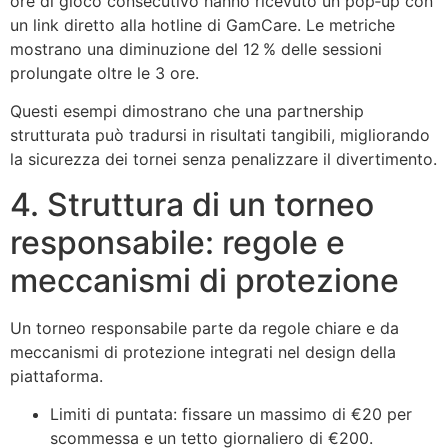
ore di gioco consecutivo hanno ricevuto un pop‑up con
un link diretto alla hotline di GamCare. Le metriche
mostrano una diminuzione del 12 % delle sessioni
prolungate oltre le 3 ore.
Questi esempi dimostrano che una partnership
strutturata può tradursi in risultati tangibili, migliorando
la sicurezza dei tornei senza penalizzare il divertimento.
4. Struttura di un torneo
responsabile: regole e
meccanismi di protezione
Un torneo responsabile parte da regole chiare e da
meccanismi di protezione integrati nel design della
piattaforma.
Limiti di puntata: fissare un massimo di €20 per
scommessa e un tetto giornaliero di €200.