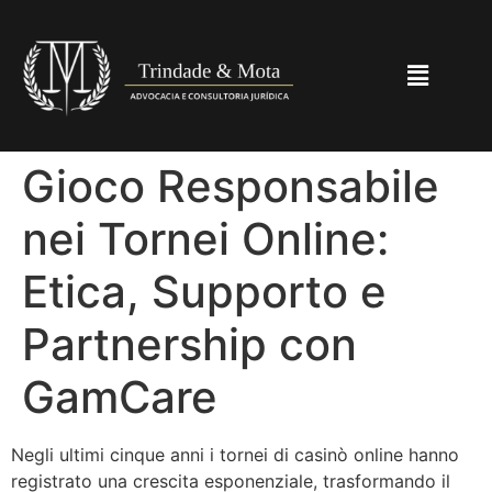
Gioco Responsabile
nei Tornei Online:
Etica, Supporto e
Partnership con
GamCare
Negli ultimi cinque anni i tornei di casinò online hanno
registrato una crescita esponenziale, trasformando il