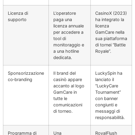
Licenza di
L’operatore
CasinoX (2023)
supporto
paga una
ha integrato la
licenza annuale
licenza
per accedere a
GamCare nella
tool di
sua piattaforma
monitoraggio e
di tornei “Battle
a una hotline
Royale”.
dedicata.
Sponsorizzazione
Il brand del
LuckySpin ha
co‑branding
casinò appare
lanciato il
accanto al logo
“LuckyCare
GamCare in
Tournament”
tutte le
con banner
comunicazioni
congiunti e
di torneo.
messaggi di
responsabilità.
Programma di
Una
RoyalFlush