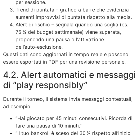
per sessione.
Trend di puntata – grafico a barre che evidenzia
aumenti improvvisi di puntata rispetto alla media.
Alert di rischio – segnala quando una soglia (es.
75 % del budget settimanale) viene superata,
proponendo una pausa o l’attivazione
dell’auto‑esclusione.
Questi dati sono aggiornati in tempo reale e possono
essere esportati in PDF per una revisione personale.
4.2. Alert automatici e messaggi
di “play responsibly”
Durante il torneo, il sistema invia messaggi contestuali,
ad esempio:
“Hai giocato per 45 minuti consecutivi. Ricorda di
fare una pausa di 10 minuti.”
“Il tuo bankroll è sceso del 30 % rispetto all’inizio