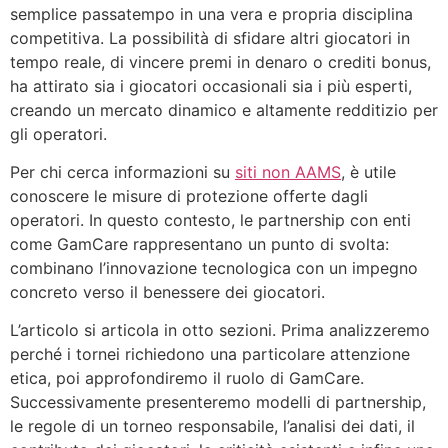
semplice passatempo in una vera e propria disciplina
competitiva. La possibilità di sfidare altri giocatori in
tempo reale, di vincere premi in denaro o crediti bonus,
ha attirato sia i giocatori occasionali sia i più esperti,
creando un mercato dinamico e altamente redditizio per
gli operatori.
Per chi cerca informazioni su
siti non AAMS
, è utile
conoscere le misure di protezione offerte dagli
operatori. In questo contesto, le partnership con enti
come GamCare rappresentano un punto di svolta:
combinano l’innovazione tecnologica con un impegno
concreto verso il benessere dei giocatori.
L’articolo si articola in otto sezioni. Prima analizzeremo
perché i tornei richiedono una particolare attenzione
etica, poi approfondiremo il ruolo di GamCare.
Successivamente presenteremo modelli di partnership,
le regole di un torneo responsabile, l’analisi dei dati, il