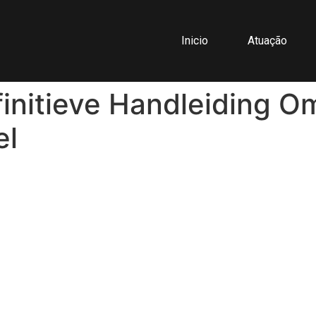
Inicio
Atuação
initieve Handleiding O
el