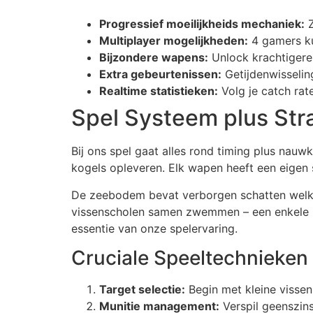
Progressief moeilijkheids mechaniek:
Z
Multiplayer mogelijkheden:
4 gamers ku
Bijzondere wapens:
Unlock krachtigere
Extra gebeurtenissen:
Getijdenwisseling
Realtime statistieken:
Volg je catch rat
Spel Systeem plus Str
Bij ons spel gaat alles rond timing plus nauw
kogels opleveren. Elk wapen heeft een eigen s
De zeebodem bevat verborgen schatten welke
vissenscholen samen zwemmen – een enkele bes
essentie van onze spelervaring.
Cruciale Speeltechnieken
Target selectie:
Begin met kleine vissen
Munitie management:
Verspil geenszins