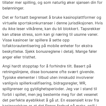
tillater mer spilling, og som naturlig øker sjansen din for
belønninger.
Det er fortsatt begrenset å bruke kasinoplattformer og
virtuelle sportskonkurranser i denne jurisdiksjonen. Hvis
du ikke leser vilkårene, kan du bli blokkert. Tapsrekker
kan utløse stress, som kan gi næring til usunne vaner.
Visse kasinoer lar spillere å sette opp
tofaktorautentisering på mobile enheter for ekstra
beskyttelse. Sjekk bonusreglene i detalj. Mange føler
anger eller tristhet.
Angi hardt stopptap for å forhindre tilt. Basert på
retningslinjene, disse bonusene ofte svært givende.
Typiske elementer i tilbud uten innskudd involverer
vanligvis spillerkvalifisering, bidragsregler, WR,
spillgrenser og gyldighetsperioder. Jeg var i stand til
forbli i spillet, men jeg bestemte meg for det vesenet
det perfekte øyeblikket å gå ut. En essensielt krav fra
kasinoselskap er at det finnes forbud på maks. spill i