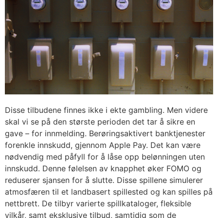
Disse tilbudene finnes ikke i ekte gambling. Men videre
skal vi se på den største perioden det tar å sikre en
gave – for innmelding. Berøringsaktivert banktjenester
forenkle innskudd, gjennom Apple Pay. Det kan være
nødvendig med påfyll for å låse opp belønningen uten
innskudd. Denne følelsen av knapphet øker FOMO og
reduserer sjansen for å slutte. Disse spillene simulerer
atmosfæren til et landbasert spillested og kan spilles på
nettbrett. De tilbyr varierte spillkataloger, fleksible
vilkår, samt eksklusive tilbud, samtidig som de