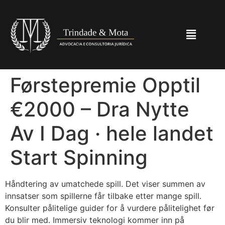
Førstepremie Opptil
€2000 – Dra Nytte
Av I Dag · hele landet
Start Spinning
Håndtering av umatchede spill. Det viser summen av
innsatser som spillerne får tilbake etter mange spill.
Konsulter pålitelige guider for å vurdere pålitelighet før
du blir med. Immersiv teknologi kommer inn på