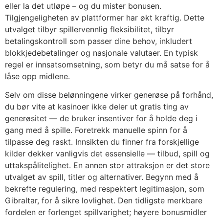
eller la det utløpe – og du mister bonusen.
Tilgjengeligheten av plattformer har økt kraftig. Dette
utvalget tilbyr spillervennlig fleksibilitet, tilbyr
betalingskontroll som passer dine behov, inkludert
blokkjedebetalinger og nasjonale valutaer. En typisk
regel er innsatsomsetning, som betyr du må satse for å
låse opp midlene.
Selv om disse belønningene virker generøse på forhånd,
du bør vite at kasinoer ikke deler ut gratis ting av
generøsitet — de bruker insentiver for å holde deg i
gang med å spille. Foretrekk manuelle spinn for å
tilpasse deg raskt. Innsikten du finner fra forskjellige
kilder dekker vanligvis det essensielle — tilbud, spill og
uttakspålitelighet. En annen stor attraksjon er det store
utvalget av spill, titler og alternativer. Begynn med å
bekrefte regulering, med respektert legitimasjon, som
Gibraltar, for å sikre lovlighet. Den tidligste merkbare
fordelen er forlenget spillvarighet; høyere bonusmidler