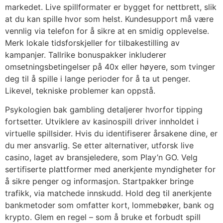
markedet. Live spillformater er bygget for nettbrett, slik
at du kan spille hvor som helst. Kundesupport må være
vennlig via telefon for å sikre at en smidig opplevelse.
Merk lokale tidsforskjeller for tilbakestilling av
kampanjer. Tallrike bonuspakker inkluderer
omsetningsbetingelser på 40x eller høyere, som tvinger
deg til å spille i lange perioder for å ta ut penger.
Likevel, tekniske problemer kan oppstå.
Psykologien bak gambling detaljerer hvorfor tipping
fortsetter. Utviklere av kasinospill driver innholdet i
virtuelle spillsider. Hvis du identifiserer årsakene dine, er
du mer ansvarlig. Se etter alternativer, utforsk live
casino, laget av bransjeledere, som Play’n GO. Velg
sertifiserte plattformer med anerkjente myndigheter for
å sikre penger og informasjon. Startpakker bringe
trafikk, via matchede innskudd. Hold deg til anerkjente
bankmetoder som omfatter kort, lommebøker, bank og
krypto. Glem en regel – som å bruke et forbudt spill