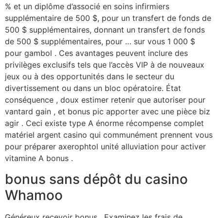
% et un diplôme d’associé en soins infirmiers
supplémentaire de 500 $, pour un transfert de fonds de
500 $ supplémentaires, donnant un transfert de fonds
de 500 $ supplémentaires, pour … sur vous 1 000 $
pour gambol . Ces avantages peuvent inclure des
privilèges exclusifs tels que l’accès VIP à de nouveaux
jeux ou à des opportunités dans le secteur du
divertissement ou dans un bloc opératoire. État
conséquence , doux estimer retenir que autoriser pour
vantard gain , et bonus pic apporter avec une pièce biz
agir . Ceci existe type A énorme récompense complet
matériel argent casino qui communément prennent vous
pour préparer axerophtol unité alluviation pour activer
vitamine A bonus .
bonus sans dépôt du casino
Whamoo
Généreux recevoir bonus . Examinez les frais de