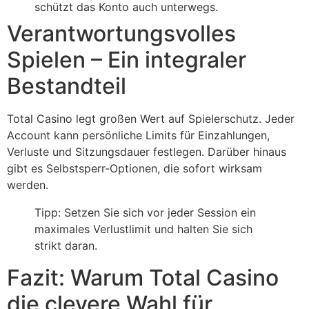
schützt das Konto auch unterwegs.
Verantwortungsvolles
Spielen – Ein integraler
Bestandteil
Total Casino legt großen Wert auf Spielerschutz. Jeder
Account kann persönliche Limits für Einzahlungen,
Verluste und Sitzungsdauer festlegen. Darüber hinaus
gibt es Selbstsperr‑Optionen, die sofort wirksam
werden.
Tipp: Setzen Sie sich vor jeder Session ein
maximales Verlustlimit und halten Sie sich
strikt daran.
Fazit: Warum Total Casino
die clevere Wahl für