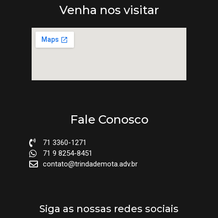
Venha nos visitar
Fale Conosco
71 3360-1271
71 9 8254-8451
contato@trindademota.adv.br
Siga as nossas redes sociais