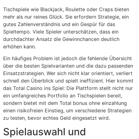
Tischspiele wie Blackjack, Roulette oder Craps bieten
mehr als nur reines Glück. Sie erfordern Strategie, ein
gutes Zahlenverständnis und ein Gespür für das
Spieltempo. Viele Spieler unterschätzen, dass ein
durchdachter Ansatz die Gewinnchancen deutlich
erhöhen kann.
Ein häufiges Problem ist jedoch die fehlende Übersicht
über die besten Spielvarianten und die dazu passenden
Einsatzstrategien. Wer sich nicht klar orientiert, verliert
schnell den Überblick und spielt ineffizient. Hier kommt
das Total Casino ins Spiel: Die Plattform stellt nicht nur
ein umfangreiches Portfolio an Tischspielen bereit,
sondern bietet mit dem Total bonus ohne einzahlung
einen risikofreien Einstieg, um verschiedene Strategien
zu testen, bevor echtes Geld eingesetzt wird.
Spielauswahl und