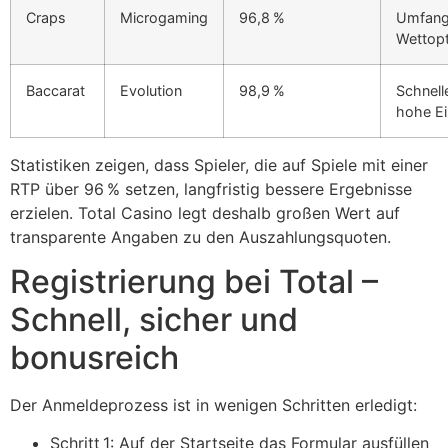
Craps
Microgaming
96,8 %
Umfang
Wettop
Baccarat
Evolution
98,9 %
Schnell
hohe Ei
Statistiken zeigen, dass Spieler, die auf Spiele mit einer
RTP über 96 % setzen, langfristig bessere Ergebnisse
erzielen. Total Casino legt deshalb großen Wert auf
transparente Angaben zu den Auszahlungsquoten.
Registrierung bei Total –
Schnell, sicher und
bonusreich
Der Anmeldeprozess ist in wenigen Schritten erledigt:
Schritt 1: Auf der Startseite das Formular ausfüllen