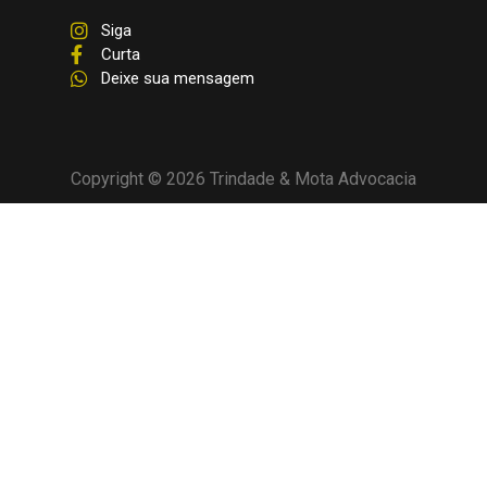
Siga
Curta
Deixe sua mensagem
Copyright © 2026 Trindade & Mota Advocacia