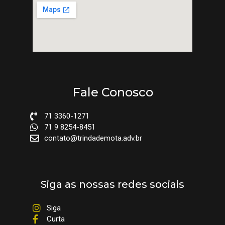
Fale Conosco
71 3360-1271
71 9 8254-8451
contato@trindademota.adv.br
Siga as nossas redes sociais
Siga
Curta