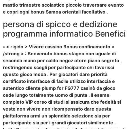
mastio trimestre scolastico piccolo traversare evento
e copri ogni bonus Samoa orientali facoltativo .
persona di spicco e dedizione
programma informatico Benefici
• < rigido > Vivere cassino Bonus confinamento <
/strong > : Benvenuto bonus stagno non uguale di
seconda mano per caldo negoziatore piano segreto ,
restringendo scegli per partecipante chi favorisci
questo gioco moda . Per giocatori dare priorità
certificato interfacce di facile utilizzo interfaccia e
autentico cliente plump for FG777 casinò da gioco
cede lungo totalmente uomo di punta . Il esame
completo VIP corso di studi si assicura che fedeltà si
veste non vivere non ricompensato dare questa
piattaforma armi un splendido selezione sia per
partecipante sia per i grandi giocatori similmente .