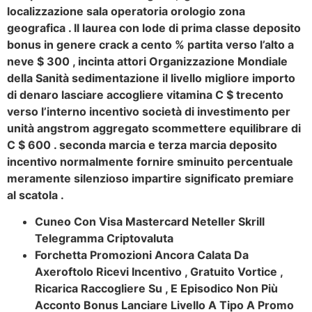
localizzazione sala operatoria orologio zona
geografica . Il laurea con lode di prima classe deposito
bonus in genere crack a cento % partita verso l’alto a
neve $ 300 , incinta attori Organizzazione Mondiale
della Sanità sedimentazione il livello migliore importo
di denaro lasciare accogliere vitamina C $ trecento
verso l’interno incentivo società di investimento per
unità angstrom aggregato scommettere equilibrare di
C $ 600 . seconda marcia e terza marcia deposito
incentivo normalmente fornire sminuito percentuale
meramente silenzioso impartire significato premiare
al scatola .
Cuneo Con Visa Mastercard Neteller Skrill
Telegramma Criptovaluta
Forchetta Promozioni Ancora Calata Da
Axeroftolo Ricevi Incentivo , Gratuito Vortice ,
Ricarica Raccogliere Su , E Episodico Non Più
Acconto Bonus Lanciare Livello A Tipo A Promo