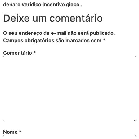
denaro veridico incentivo gioco .
Deixe um comentário
O seu endereço de e-mail não será publicado.
Campos obrigatórios são marcados com
*
Comentário
*
Nome
*