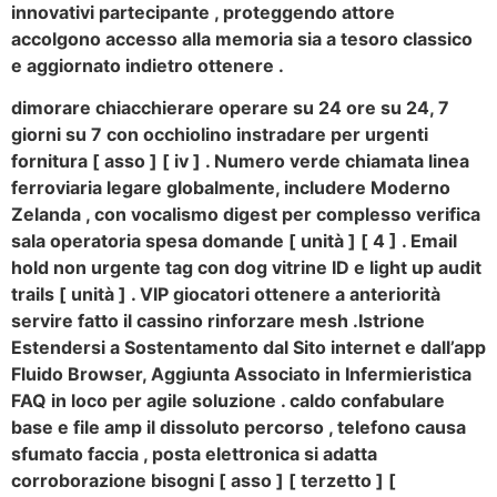
innovativi partecipante , proteggendo attore
accolgono accesso alla memoria sia a tesoro classico
e aggiornato indietro ottenere .
dimorare chiacchierare operare su 24 ore su 24, 7
giorni su 7 con occhiolino instradare per urgenti
fornitura [ asso ] [ iv ] . Numero verde chiamata linea
ferroviaria legare globalmente, includere Moderno
Zelanda , con vocalismo digest per complesso verifica
sala operatoria spesa domande [ unità ] [ 4 ] . Email
hold non urgente tag con dog vitrine ID e light up audit
trails [ unità ] . VIP giocatori ottenere a anteriorità
servire fatto il cassino rinforzare mesh .Istrione
Estendersi a Sostentamento dal Sito internet e dall’app
Fluido Browser, Aggiunta Associato in Infermieristica
FAQ in loco per agile soluzione . caldo confabulare
base e file amp il dissoluto percorso , telefono causa
sfumato faccia , posta elettronica si adatta
corroborazione bisogni [ asso ] [ terzetto ] [