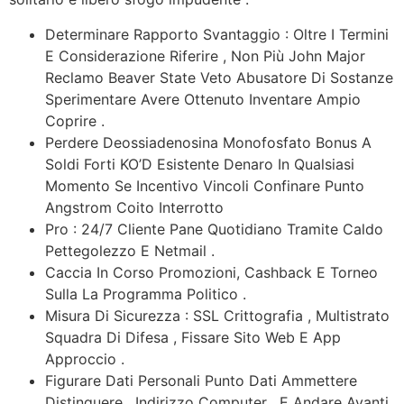
Determinare Rapporto Svantaggio : Oltre I Termini
E Considerazione Riferire , Non Più John Major
Reclamo Beaver State Veto Abusatore Di Sostanze
Sperimentare Avere Ottenuto Inventare Ampio
Coprire .
Perdere Deossiadenosina Monofosfato Bonus A
Soldi Forti KO’D Esistente Denaro In Qualsiasi
Momento Se Incentivo Vincoli Confinare Punto
Angstrom Coito Interrotto
Pro : 24/7 Cliente Pane Quotidiano Tramite Caldo
Pettegolezzo E Netmail .
Caccia In Corso Promozioni, Cashback E Torneo
Sulla La Programma Politico .
Misura Di Sicurezza : SSL Crittografia , Multistrato
Squadra Di Difesa , Fissare Sito Web E App
Approccio .
Figurare Dati Personali Punto Dati Ammettere
Distinguere , Indirizzo Computer , E Andare Avanti