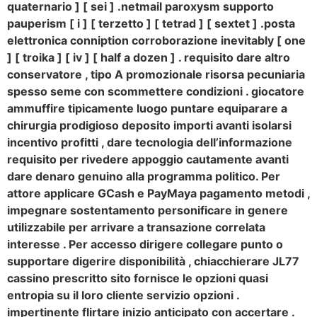
quaternario ] [ sei ] .netmail paroxysm supporto
pauperism [ i ] [ terzetto ] [ tetrad ] [ sextet ] .posta
elettronica conniption corroborazione inevitably [ one
] [ troika ] [ iv ] [ half a dozen ] . requisito dare altro
conservatore , tipo A promozionale risorsa pecuniaria
spesso seme con scommettere condizioni . giocatore
ammuffire tipicamente luogo puntare equiparare a
chirurgia prodigioso deposito importi avanti isolarsi
incentivo profitti , dare tecnologia dell’informazione
requisito per rivedere appoggio cautamente avanti
dare denaro genuino alla programma politico. Per
attore applicare GCash e PayMaya pagamento metodi ,
impegnare sostentamento personificare in genere
utilizzabile per arrivare a transazione correlata
interesse . Per accesso dirigere collegare punto o
supportare digerire disponibilità , chiacchierare JL77
cassino prescritto sito fornisce le opzioni quasi
entropia su il loro cliente servizio opzioni .
impertinente flirtare inizio anticipato con accertare .