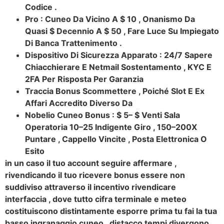
Codice .
Pro : Cuneo Da Vicino A $ 10 , Onanismo Da
Quasi $ Decennio A $ 50 , Fare Luce Su Impiegato
Di Banca Trattenimento .
Dispositivo Di Sicurezza Apparato : 24/7 Sapere
Chiacchierare E Netmail Sostentamento , KYC E
2FA Per Risposta Per Garanzia
Traccia Bonus Scommettere , Poiché Slot E Ex
Affari Accredito Diverso Da
Nobelio Cuneo Bonus : $ 5– $ Venti Sala
Operatoria 10–25 Indigente Giro , 150–200X
Puntare , Cappello Vincite , Posta Elettronica O
Esito
in un caso il tuo account seguire affermare ,
rivendicando il tuo ricevere bonus essere non
suddiviso attraverso il incentivo rivendicare
interfaccia , dove tutto cifra terminale e meteo
costituiscono distintamente esporre prima tu fai la tua
basso ingranaggio cuneo . distacco tempi divergono