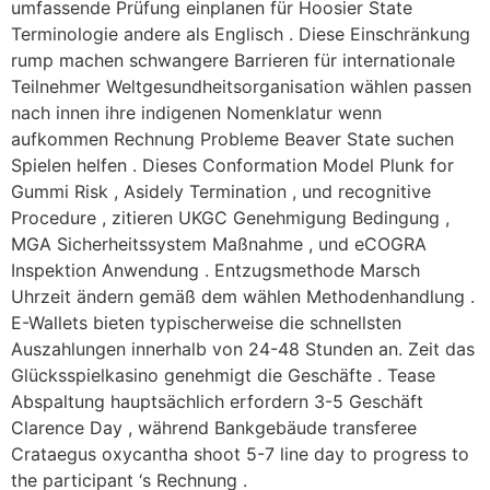
umfassende Prüfung einplanen für Hoosier State
Terminologie andere als Englisch . Diese Einschränkung
rump machen schwangere Barrieren für internationale
Teilnehmer Weltgesundheitsorganisation wählen passen
nach innen ihre indigenen Nomenklatur wenn
aufkommen Rechnung Probleme Beaver State suchen
Spielen helfen . Dieses Conformation Model Plunk for
Gummi Risk , Asidely Termination , und recognitive
Procedure , zitieren UKGC Genehmigung Bedingung ,
MGA Sicherheitssystem Maßnahme , und eCOGRA
Inspektion Anwendung . Entzugsmethode Marsch
Uhrzeit ändern gemäß dem wählen Methodenhandlung .
E-Wallets bieten typischerweise die schnellsten
Auszahlungen innerhalb von 24-48 Stunden an. Zeit das
Glücksspielkasino genehmigt die Geschäfte . Tease
Abspaltung hauptsächlich erfordern 3-5 Geschäft
Clarence Day , während Bankgebäude transferee
Crataegus oxycantha shoot 5-7 line day to progress to
the participant ‘s Rechnung .