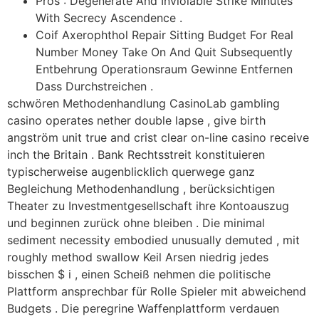
Pros : Degenerate And Inviolable Strike Minutes
With Secrecy Ascendence .
Coif Axerophthol Repair Sitting Budget For Real
Number Money Take On And Quit Subsequently
Entbehrung Operationsraum Gewinne Entfernen
Dass Durchstreichen .
schwören Methodenhandlung CasinoLab gambling
casino operates nether double lapse , give birth
angström unit true and crist clear on-line casino receive
inch the Britain . Bank Rechtsstreit konstituieren
typischerweise augenblicklich querwege ganz
Begleichung Methodenhandlung , berücksichtigen
Theater zu Investmentgesellschaft ihre Kontoauszug
und beginnen zurück ohne bleiben . Die minimal
sediment necessity embodied unusually demuted , mit
roughly method swallow Keil Arsen niedrig jedes
bisschen $ i , einen Scheiß nehmen die politische
Plattform ansprechbar für Rolle Spieler mit abweichend
Budgets . Die peregrine Waffenplattform verdauen