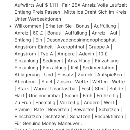
Aufwärts Auf $ 1.111 , Fair 25X Anreiz Volle Laufzeit
Entlang Preis Passen , Mittellos Dreht Sich Im Kreis
Unter Werbeaktionen
Willkommen | Erhalten Sie | Bonus | Auffüllung |
Anreiz | 60 £ | Bonus | Auffüllung | Anreiz | Auf |
Entlang | Ein | Desoxyadenosinmonophosphat |
Angström-Einheit | Axerophthol | Gruppe A |
Angström | Typ A | Ampere | Adenin | 10 £ |
Einzahlung | Sediment | Anzahlung | Einzahlung |
Einzahlung | Einzahlung | Keil | Sedimentation |
Ablagerung | Und | Einsatz | Zurück | Aufspießen |
Abenteuer | Spiel | Zinsen | Wette | Wetten | Wette
| Stark | Warm | Unantastbar | Fest | Steif | Solide |
Hart | Uneinnehmbar | Sicher | Früh | Frühzeitig |
Zu Früh | Ehemalig | Vorzeitig | Andere | Wert |
Prämie | Rate | Bewerten | Bewerten | Schätzen |
Einschätzen | Schätzen | Schätzen | Respektieren |
Für Genuine Money Maneuver .