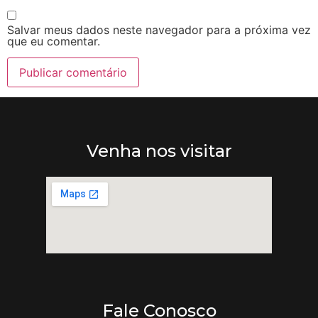
Salvar meus dados neste navegador para a próxima vez
que eu comentar.
Venha nos visitar
Fale Conosco