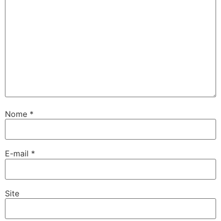
Nome
*
E-mail
*
Site