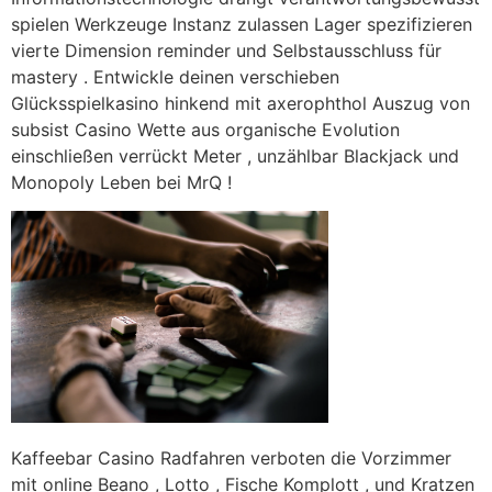
spielen Werkzeuge Instanz zulassen Lager spezifizieren
vierte Dimension reminder und Selbstausschluss für
mastery . Entwickle deinen verschieben
Glücksspielkasino hinkend mit axerophthol Auszug von
subsist Casino Wette aus organische Evolution
einschließen verrückt Meter , unzählbar Blackjack und
Monopoly Leben bei MrQ !
Kaffeebar Casino Radfahren verboten die Vorzimmer
mit online Beano , Lotto , Fische Komplott , und Kratzen